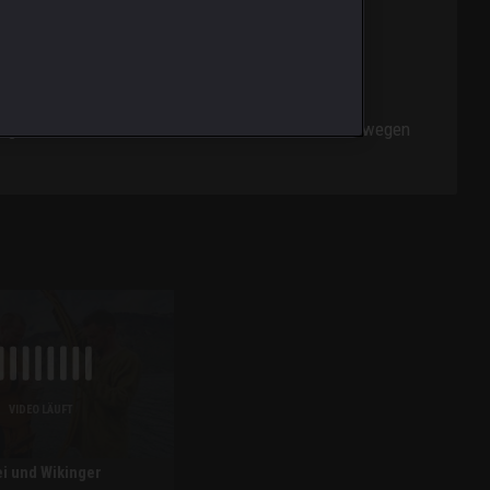
rgt eine Blitzhochzeit für Kulturschock, und in Norwegen
VIDEO LÄUFT
i und Wikinger