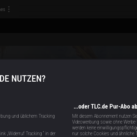
mes
ry.
.DE NUTZEN?
...oder TLC.de Pur-Abo a
rbung und üblichem Tracking
Mit diesem Abonnement nutzen Si
Videowerbung sowie ohne Werbe-T
werden keine einwilligungspflich
ink „Widerruf Tracking “ in der
nur solche Cookies und ähnliche 