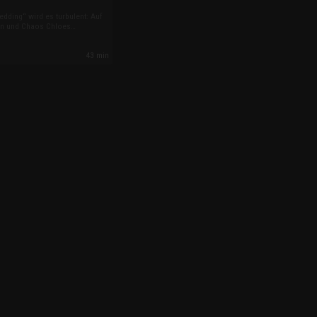
edding“ wird es turbulent: Auf
en und Chaos Chloes
 kippen, in Deutschland sorgt
t für Kulturschock, und in
43 min
n Paar eine Wikinger-
 Nervenkitzel.