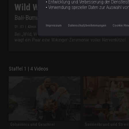
• Entwicklung und Verbesserung der Dienstleis
Wild Wild Wedding
• Verwendung spezieller Daten zur Auswahl vo
Bali-Bummelei und Wikinger Wahnsinn
Impressum
Datenschutzbestimmungen
Cookie Hin
S
1
: E
1
|
43
min
|
Bali-Bummelei und Wikinger Wahnsinn
|
Bei „Wild, Wild Wedding“ wird es turbulent: Auf Bali drohe
wagt ein Paar eine Wikinger-Zeremonie voller Nervenkitzel.
Staffel 1 | 4 Videos
Geheimnis und Geschrei
Sonnenbrand und Stre