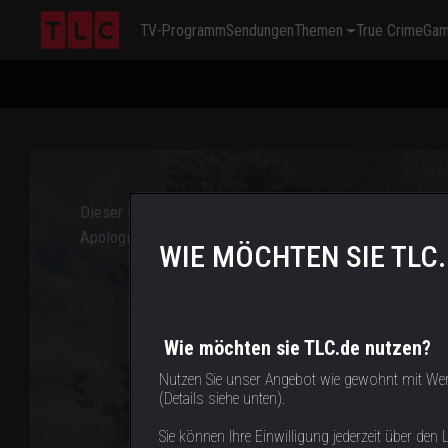
TV-Programm
Sendungen
Themen
True Crime
Ga
This
is
a
modal
window.
Dieser Inhalt ist in Deinem Land leider nicht verfügbar.
Apologies, but this content is not available in your count
WIE MÖCHTEN SIE TLC
Wie möchten sie TLC.de nutzen?
Nutzen Sie unser Angebot wie gewohnt mit We
(Details siehe unten).
Sie können Ihre Einwilligung jederzeit über den L