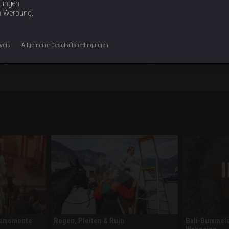
tungen.
n Werbung.
weis
Allgemeine Geschäftsbedingungen
n Regen und Chaos Chloes Traumhochzeit zu kippen, in Deutschland so
ssmomente
Regen, Pleiten & Ruin
Bali-Bummele