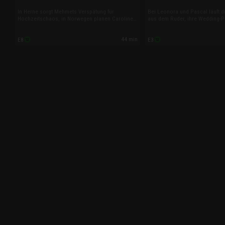
In Herne sorgt Mehmets Verspätung für
Bei Leonora und Pascal läuft di
Hochzeitschaos, in Norwegen planen Caroline
aus dem Ruder, ihre Wedding-P
und Simon eine spontane Trauung zwischen
kämpfen gegen das Chaos. In 
Fjorden, und bei Daniela und Gerd wollen die
Sonnenbrand und Zeitdruck für
44 min
E8
E3
Wedding Planner Stimmung machen – doch
in Callenberg droht das Brautp
nicht jeder lacht mit.
zu verpassen.