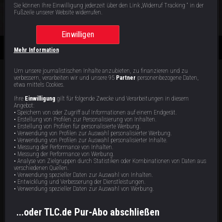
S
1
: E
8
|
44
min
|
Geheimnis und Geschrei
|
Sie können Ihre Einwilligung jederzeit über den Link „Widerruf Tracking “ in der
Fußzeile unserer Website widerrufen.
Jetzt ansehen
Einwilligen
Mehr Information
Um unsere journalistischen Inhalte anzubieten, zu finanzieren und zu
verbessern, verarbeiten wir und unsere 95
Partner
personenbezogene Daten,
etwa mittels Cookies.
Staffel 1 | Folgen 4
Alle Videos zur Sendung
Ihre
Einwilligung
gilt für folgende Zwecke und Verarbeitungen in diesem
Angebot:
• Speichern von oder Zugriff auf Informationen auf einem Endgerät.
• Erstellung von Profilen zur Personalisierung von Inhalten.
• Erstellung von Profilen für personalisierte Werbung.
• Verwendung von Profilen zur Auswahl personalisierter Werbung.
• Verwendung von Profilen zur Auswahl personalisierter Inhalte.
• Messung der Performance von Inhalten.
• Messung der Performance von Werbung.
• Analyse von Zielgruppen durch Statistiken oder Kombinationen von Daten aus
verschiedenen Quellen.
• Verwendung spezieller Daten zur Auswahl von Inhalten.
Geheimnis und Geschrei
Sonnenbrand und
• Entwicklung und Verbesserung der Dienstleistungen.
Stressmomente
• Verwendung spezieller Daten zur Auswahl von Werbung.
In Herne sorgt Mehmets Verspätung
Bei Leonora und Pascal läuft die
für Hochzeitschaos, in Norwegen
Hochzeit völlig aus dem Ruder, ihre
planen Caroline und Simon eine
Wedding-Planerinnen kämpfen gegen
...oder TLC.de Pur-Abo abschließen
spontane Trauung zwischen Fjorden,
das Chaos. In Polen sorgen
44 min
44 min
E8
E3
und bei Daniela und Gerd wollen die
Sonnenbrand und Zeitdruck für Panik,