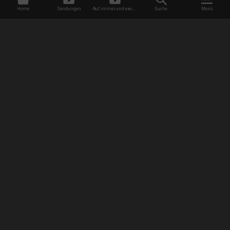
Home
Sendungen
Auf immer und ewig -
Suche
Menü
Dating ohne Grenzen
/
Sendungen
/
Wild Wild Wedding
EMPFANG
AGB
Datenschutzbestimmungen
Jugendschutz
Impressum
FAQ
Newsletter Anmeldung
Presse
Jobs
RISE
Widerruf - Tracking