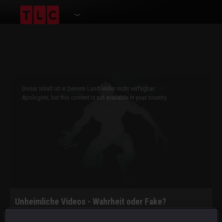
This
is
a
Dieser Inhalt ist in Deinem Land leider nicht verfügbar.
modal
window.
Apologies, but this content is not available in your country.
Unheimliche Videos - Wahrheit oder Fake?
Spuk in der Kneipe