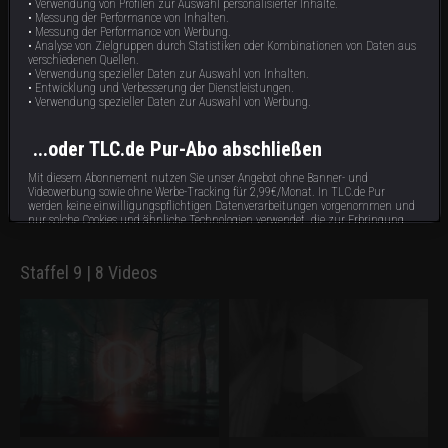
• Verwendung von Profilen zur Auswahl personalisierter Inhalte.
• Messung der Performance von Inhalten.
• Messung der Performance von Werbung.
• Analyse von Zielgruppen durch Statistiken oder Kombinationen von Daten aus
verschiedenen Quellen.
• Verwendung spezieller Daten zur Auswahl von Inhalten.
• Entwicklung und Verbesserung der Dienstleistungen.
• Verwendung spezieller Daten zur Auswahl von Werbung.
Stadt der Hexen
...oder TLC.de Pur-Abo abschließen
In Mexiko ist eine Forschergruppe auf
der Suche nach La Lechuza – eine
Mit diesem Abonnement nutzen Sie unser Angebot ohne Banner- und
Hexe, die einen Pakt mit dem Teufel
Videowerbung sowie ohne Werbe-Tracking für 2,99€/Monat. In TLC.de Pur
geschlossen hatte, deshalb ermordet
40 min
E17
werden keine einwilligungspflichtigen Datenverarbeitungen vorgenommen und
wurde und als furchterregenden
Kreatur zurückkam. Außerdem: ein
nur solche Cookies und ähnliche Technologien verwendet, die zur Erbringung
Geist in einer Schnapsbrennerei.
dieses Dienstes unbedingt erforderlich sind.
Staffel 9 | 8 Videos
Abonnieren
Bereits Abonnent?
hier
anmelden.
Impressum
Datenschutzbestimmungen
Cookie Hinweis
Allgemeine Gesch