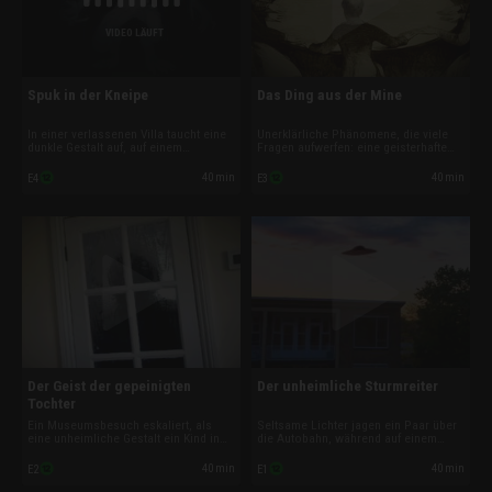
VIDEO LÄUFT
Spuk in der Kneipe
Das Ding aus der Mine
In einer verlassenen Villa taucht eine
Unerklärliche Phänomene, die viele
dunkle Gestalt auf, auf einem
Fragen aufwerfen: eine geisterhafte
nächtlichen Highway erscheint der
Hand an einem Aquarium in Leicester,
Geist einer Frau und in englischen
eine durchsichtige Kinderfigur bei
40 min
40 min
E4
E3
Kneipen fliegen plötzlich Biergläser
einer Dinnerparty in Kolumbien, eine
durch die Luft: Fälle, die selbst
rätselhafte Gestalt bei einer
Experten nicht erklären können.
Hausbesichtigung in Japan.
Der Geist der gepeinigten
Der unheimliche Sturmreiter
Tochter
Ein Museumsbesuch eskaliert, als
Seltsame Lichter jagen ein Paar über
eine unheimliche Gestalt ein Kind in
die Autobahn, während auf einem
Panik versetzt. In New Jersey filmen
Friedhof eine Statue zum Leben
zwei Männer ein rätselhaftes Wesen
erwacht. Und in einem Haus versetzt
40 min
40 min
E2
E1
im Wald. Und in Arkansas hört eine
eine geisterhafte Stimme einen
Urlauberin auf ihrem Balkon den
kleinen Jungen in Panik. Unheimliche