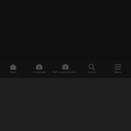
Home
Sendungen
Auf immer und ewig -
Suche
Menü
Dating ohne Grenzen
/
Sendungen
/
Unheimliche Videos - Wahrheit oder Fake?
/
Spuk in der Kneipe
EMPFANG
AGB
Datenschutzbestimmungen
Jugendschutz
Impressum