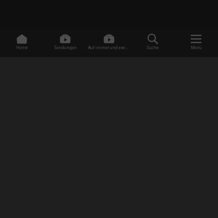
Home
Sendungen
Auf immer und ewig -
Suche
Menü
Dating ohne Grenzen
/
Sendungen
/
Too Large - Mein Leben in XXL
EMPFANG
AGB
Datenschutzbestimmungen
Jugendschutz
Impressum
FAQ
Newsletter Anmeldung
Presse
Jobs
RISE