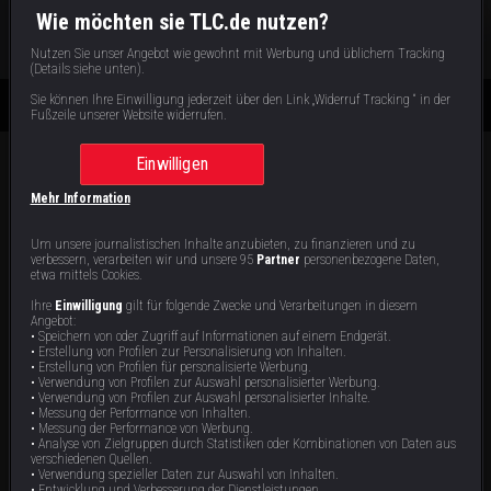
S
2
: E
8
|
44
min
|
Endlich Papa sein
|
Wie möchten sie TLC.de nutzen?
Jetzt ansehen
Nutzen Sie unser Angebot wie gewohnt mit Werbung und üblichem Tracking
(Details siehe unten).
Sie können Ihre Einwilligung jederzeit über den Link „Widerruf Tracking “ in der
Fußzeile unserer Website widerrufen.
Einwilligen
Mehr Information
Staffel 2 | Folgen 8
Alle Videos zur Sendung
Um unsere journalistischen Inhalte anzubieten, zu finanzieren und zu
verbessern, verarbeiten wir und unsere 95
Partner
personenbezogene Daten,
etwa mittels Cookies.
Ihre
Einwilligung
gilt für folgende Zwecke und Verarbeitungen in diesem
Angebot:
• Speichern von oder Zugriff auf Informationen auf einem Endgerät.
• Erstellung von Profilen zur Personalisierung von Inhalten.
• Erstellung von Profilen für personalisierte Werbung.
• Verwendung von Profilen zur Auswahl personalisierter Werbung.
Endlich Papa sein
Sollen wir die OP gleich
• Verwendung von Profilen zur Auswahl personalisierter Inhalte.
• Messung der Performance von Inhalten.
streichen?
• Messung der Performance von Werbung.
Gefangen im eigenen Körper: 271 Kilo,
Crystal hat ihre sexuelle Orientierung
• Analyse von Zielgruppen durch Statistiken oder Kombinationen von Daten aus
Depressionen und ein Lymphödem
jahrelang vor Familie und Freunden
verschiedenen Quellen.
bestimmen Bryans Leben. Vor allem
verheimlicht. Doch dieses
• Verwendung spezieller Daten zur Auswahl von Inhalten.
die Distanz zu seiner kleinen Tochter
Versteckspiel hat zu einer
44 min
44 min
E8
E7
schmerzt. Für sie kämpft er sich
gefährlichen Esssucht geführt. Mit 240
• Entwicklung und Verbesserung der Dienstleistungen.