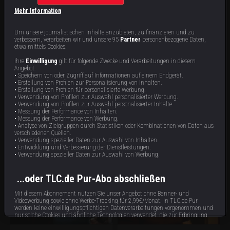
Mehr Information
Um unsere journalistischen Inhalte anzubieten, zu finanzieren und zu
verbessern, verarbeiten wir und unsere 95
Partner
personenbezogene Daten,
etwa mittels Cookies.
Ihre
Einwilligung
gilt für folgende Zwecke und Verarbeitungen in diesem
Schmerzen und Albträume
Mysteriöse Todesfälle
Angebot:
• Speichern von oder Zugriff auf Informationen auf einem Endgerät.
Eine Familie am Limit:
Ein Hauskauf wird zum Albtraum: Seit
• Erstellung von Profilen zur Personalisierung von Inhalten.
Schattengestalten und rätselhafte
ihrem Einzug wird Jennifers Familie
• Erstellung von Profilen für personalisierte Werbung.
Angriffe machen das Haus von Nicole
von unheimlichen Erscheinungen
• Verwendung von Profilen zur Auswahl personalisierter Werbung.
und ihren Kindern unbewohnbar.
terrorisiert. Während Amy einen
40 min
40 min
E2
E1
• Verwendung von Profilen zur Auswahl personalisierter Inhalte.
Während Amy bösartige Wesen
hasserfüllten Geist entdeckt, stößt
• Messung der Performance von Inhalten.
aufspürt, stößt Steve auf eine
Steve auf eine Spur von grausamen
Geschichte voller tragischer
Verbrechen und Todesfällen.
• Messung der Performance von Werbung.
Todesfälle, Morde und rastloser
• Analyse von Zielgruppen durch Statistiken oder Kombinationen von Daten aus
Seelen.
verschiedenen Quellen.
Staffel 14 | 12 Videos
• Verwendung spezieller Daten zur Auswahl von Inhalten.
• Entwicklung und Verbesserung der Dienstleistungen.
• Verwendung spezieller Daten zur Auswahl von Werbung.
...oder TLC.de Pur-Abo abschließen
Mit diesem Abonnement nutzen Sie unser Angebot ohne Banner- und
Videowerbung sowie ohne Werbe-Tracking für 2,99€/Monat. In TLC.de Pur
werden keine einwilligungspflichtigen Datenverarbeitungen vorgenommen und
nur solche Cookies und ähnliche Technologien verwendet, die zur Erbringung
dieses Dienstes unbedingt erforderlich sind.