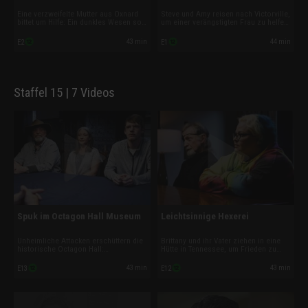
Eine verzweifelte Mutter aus Oxnard
Steve und Amy reisen nach Victorville,
bittet um Hilfe: Ein dunkles Wesen soll
um einer verängstigten Frau zu helfen,
bereits zwei Angehörige getötet
die glaubt, dass ein Dämon ihr Haus
haben, nun fürchtet sie um das Leben
heimsucht und ihre Mitbewohnerin
43 min
44 min
E2
E1
ihrer Kinder. Steves und Amys
getötet hat. Während sie die Vorfälle
Recherchen enthüllen mysteriöse
untersuchen, zeigt sich: Die Gefahr ist
Rituale und einen brutalen Mord.
größer als erwartet.
Staffel 15 | 7 Videos
Spuk im Octagon Hall Museum
Leichtsinnige Hexerei
Unheimliche Attacken erschüttern die
Brittany und ihr Vater ziehen in eine
historische Octagon Hall:
Hütte in Tennessee, um Frieden zu
gespenstische Erscheinungen, Kratzer
finden – doch stattdessen erleben sie
und Stöße. Ermittler Steve und
den blanken Horror, denn dunkle
43 min
43 min
E13
E12
Medium Cindy graben tief in einer
Mächte machen ihr Leben zur Qual.
dunklen Vergangenheit – und
Die Ermittler enthüllen schließlich ein
entdecken Geister, die nicht loslassen
uraltes, grausames Verbrechen.
wollen.