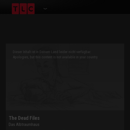
This
is
a
Dieser Inhalt ist in Deinem Land leider nicht verfügbar.
modal
window.
Apologies, but this content is not available in your country.
The Dead Files
Das Albtraumhaus