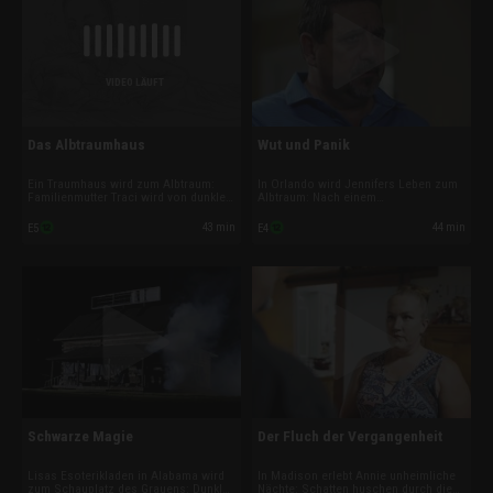
VIDEO LÄUFT
Das Albtraumhaus
Wut und Panik
Ein Traumhaus wird zum Albtraum:
In Orlando wird Jennifers Leben zum
Familienmutter Traci wird von dunklen
Albtraum: Nach einem
Mächten heimgesucht, ihr Mann
Doppelselbstmord terrorisieren sie
kämpft im Schlaf ums Überleben.
und ihre Tochter Visionen. Ermittler
43 min
44 min
E5
E4
Medium Amy und Ermittler Steve
Steve stößt auf eine blutige
entdecken eine dämonische Präsenz
Vergangenheit, Medium Amy auf ein
und versuchen, den Horror zu
rachsüchtiges Wesen, das die Familie
beenden.
entzweien will.
Schwarze Magie
Der Fluch der Vergangenheit
Lisas Esoterikladen in Alabama wird
In Madison erlebt Annie unheimliche
zum Schauplatz des Grauens: Dunkle
Nächte: Schatten huschen durch die