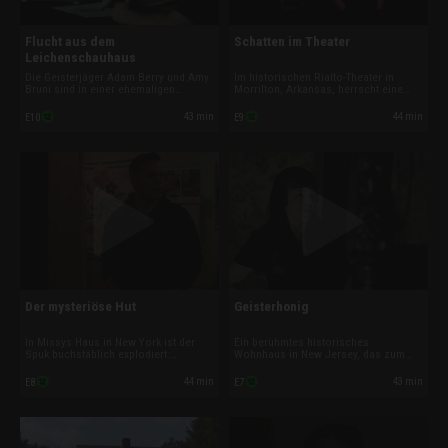
Flucht aus dem
Schatten im Theater
Leichenschauhaus
Die Geisterjäger Adam Berry und Amy
Im historischen Rialto-Theater in
Bruni sind in einer ehemaligen
Morrilton, Arkansas, herrscht eine
psychiatrischen Einrichtung
aggressive Energie. Im Konzertsaal
unterwegs, wo es zu einer ganzen
lauern bedrohliche Schattenwesen,
43 min
44 min
E10
E9
Reihe paranormaler Phänomene
die schon Leute angegriffen haben.
gekommen sein soll.
Sind die Besucher hier überhaupt
noch sicher?
Der mysteriöse Hut
Geisterhonig
In Missys Haus in New York ist der
Ein berühmtes historisches
Spuk buchstäblich explodiert:
Wohnhaus in New Jersey, das zum
Unsichtbare Gestalten folgen ihr und
Museum umfunktioniert wurde, wird
ihrer Familie ins Schlafzimmer, in den
von Geistern heimgesucht. Besucher
44 min
43 min
E8
E7
Keller und auf den Speicher. Adam und
und Mitarbeitende werden berührt und
Amy sind ihre einzige Hoffnung, die
gekratzt. Das Ermittlerteam soll dem
Geister wieder loszuwerden.
Spuk auf den Grund gehen.