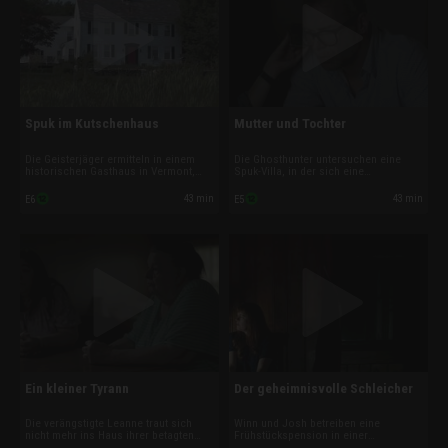
Spuk im Kutschenhaus
Mutter und Tochter
Die Geisterjäger ermitteln in einem
Die Ghosthunter untersuchen eine
historischen Gasthaus in Vermont,
Spuk-Villa, in der sich eine
das von unsichtbaren Wesen
Familientragödie abspielte: Vater,
heimgesucht wird. Die Kundschaft
Mutter und Tochter verstarben auf
43 min
43 min
E6
E5
wurde hier gekratzt, geschlagen und
tragische Weise. Die neuen Besitzer
halb zu Tode erschreckt. Wer oder
wollten hier eine Pension eröffnen,
was spukt zwischen den alten
fürchten aber um die Sicherheit der
Mauern?
Gäste.
Ein kleiner Tyrann
Der geheimnisvolle Schleicher
Die verängstigte Leanne traut sich
Winn und Josh betreiben eine
nicht mehr ins Haus ihrer betagten
Frühstückspension in einer
Mutter, das von Geistern heimgesucht
wunderschönen, alten Villa, doch