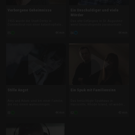
Verborgene Geheimnisse
Ein Unschuldiger und viele
Mörder
1955 wurde die Stadt Derby in
Das alte Gefängnis in St. Augustine
Connecticut von einer katastrophalen
weist beunruhigende paranormale
Flut mit zahlreichen Toten
Aktivitäten auf, was in Anbetracht der
heimgesucht. Die Särge wurden im
Gewaltverbrecher, die dort inhaftiert
44 min
44 min
E5
E4
Keller eines Gebäudes gelagert, das
waren, ein großes Problem darstellt.
inzwischen zu einem Restaurant
Treiben die hingerichteten Verbrecher
umgebaut worden ist - und in dem es
nun im Jenseits ihr Unwesen?
jetzt spukt.
Stille Angst
Ein Spuk mit Familiensinn
Amy und Adam sind bei einer Familie,
Das berüchtigte Spukhaus in
die von einem wahnsinnigen
Harrisville, Rhode Island, ist wieder
Schattenwesen heimgesucht wird, das
einmal erwacht. Jetzt betreten Amy
nur im Dunkeln erscheint. Sie leiden
und Adam dieses Haus und suchen
44 min
43 min
E3
E2
unter heftigen paranormalen Angriffen
nach Antworten auf das Unbekannte.
und führen die Aktivitäten auf die
Erscheinung zurück.