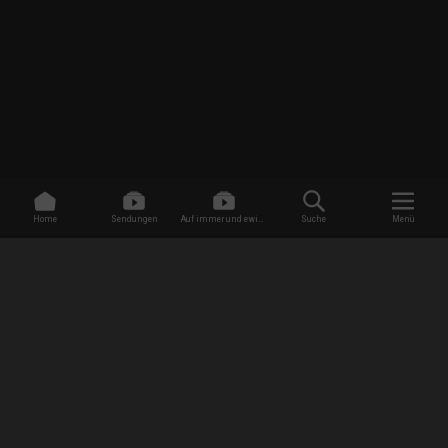
Home
Sendungen
Auf immer und ewig -
Suche
Menü
Dating ohne Grenzen
/
Sendungen
/
Ruhelose Seelen
/
Spuk im Pfarrhaus
EMPFANG
AGB
Datenschutzbestimmungen
Jugendschutz
Impressum