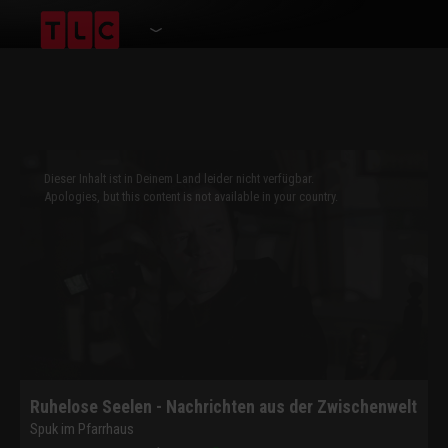
This
is
a
Dieser Inhalt ist in Deinem Land leider nicht verfügbar.
modal
window.
Apologies, but this content is not available in your country.
Ruhelose Seelen - Nachrichten aus der Zwischenwelt
Spuk im Pfarrhaus