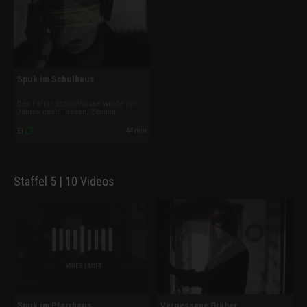
Spuk im Schulhaus
Das Farrar Schoolhouse wurde vor
Jahren geschlossen, Zeugen
behaupten aber, dass ein riesiges
Wesen nun durch das vierstöckige
44 min
E1
Schulhaus wütet.
Staffel 5 | 10 Videos
VIDEO LÄUFT
Spuk im Pfarrhaus
Vergessene Gräber