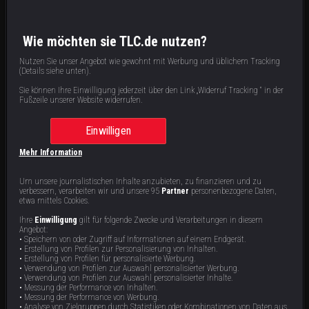
Wie möchten sie TLC.de nutzen?
Nutzen Sie unser Angebot wie gewohnt mit Werbung und üblichem Tracking
(Details siehe unten).
Sie können Ihre Einwilligung jederzeit über den Link „Widerruf Tracking “ in der
Eine Insel wird heimgesucht
Der rastlose Diakon
Fußzeile unserer Website widerrufen.
Rose Island ist ein wunderschönes
Ein Ehepaar ist verzweifelt, nachdem
Stück Land vor der Küste von
unerbittliche paranormale Aktivitäten
Einwilligen
Newport, RI. Doch 1832 wurde die
ihr Haus erschüttern. Nun untersuchen
Insel genutzt, um sterbende Cholera-
die Amy und Adam die Situation
43 min
43 min
E11
E10
Patienten unter Quarantäne zu stellen.
selbst. Versucht etwas Böses, in
Mehr Information
Spuken die Geister dieser Toten auf
diesem Haus und dieser Familie Fuß
der Insel herum?
zu fassen?
Um unsere journalistischen Inhalte anzubieten, zu finanzieren und zu
verbessern, verarbeiten wir und unsere 95
Partner
personenbezogene Daten,
etwa mittels Cookies.
Ihre
Einwilligung
gilt für folgende Zwecke und Verarbeitungen in diesem
Angebot:
• Speichern von oder Zugriff auf Informationen auf einem Endgerät.
• Erstellung von Profilen zur Personalisierung von Inhalten.
• Erstellung von Profilen für personalisierte Werbung.
• Verwendung von Profilen zur Auswahl personalisierter Werbung.
Grauen unter Tage
Der Tote und das Holzbein
• Verwendung von Profilen zur Auswahl personalisierter Inhalte.
• Messung der Performance von Inhalten.
• Messung der Performance von Werbung.
Zum ersten Mal überhaupt
Amy und Adam erkunden das
• Analyse von Zielgruppen durch Statistiken oder Kombinationen von Daten aus
untersuchen Amy und Adam die
Randolph County Asylum. Der