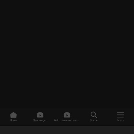
Home
Sendungen
Auf immer und ewig -
Suche
Menü
Dating ohne Grenzen
/
Sendungen
/
Quiet on Set: The Dark Side of Kids TV