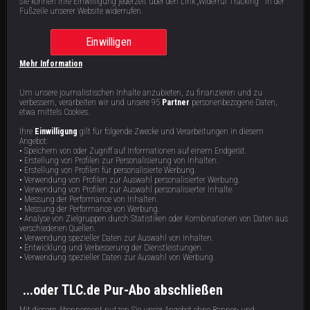
Sie können Ihre Einwilligung jederzeit über den Link „Widerruf Tracking “ in der
S
1
: E
3
Ein perfider Plan
|
Fußzeile unserer Website widerrufen.
Viele litten unter toxischem Arbeitsklima sowie Übergriffen am Set mancher
Nickelodeon-Shows. Besonders schockierend ist jedoch der Bericht eines ehemaligen
Kinderstars über den brutalen sexuellen Missbrauch durch seinen Dialogtrainer.
Einwilligen
Mehr Information
Staffel 1 | 5 Videos
Um unsere journalistischen Inhalte anzubieten, zu finanzieren und zu
verbessern, verarbeiten wir und unsere 95
Partner
personenbezogene Daten,
etwa mittels Cookies.
Ihre
Einwilligung
gilt für folgende Zwecke und Verarbeitungen in diesem
Angebot:
• Speichern von oder Zugriff auf Informationen auf einem Endgerät.
• Erstellung von Profilen zur Personalisierung von Inhalten.
• Erstellung von Profilen für personalisierte Werbung.
• Verwendung von Profilen zur Auswahl personalisierter Werbung.
• Verwendung von Profilen zur Auswahl personalisierter Inhalte.
• Messung der Performance von Inhalten.
• Messung der Performance von Werbung.
Das Ende des Schweigens
Macht, Ruhm und Schmerz
• Analyse von Zielgruppen durch Statistiken oder Kombinationen von Daten aus
verschiedenen Quellen.
Als die Doku-Serie über
Ein Schauspieltrainer wird wegen
• Verwendung spezieller Daten zur Auswahl von Inhalten.
Missbrauchsvorwürfe und Pädophile
sexuellen Missbrauchs eines seiner
• Entwicklung und Verbesserung der Dienstleistungen.
beim Kindersender Nickelodeon viral
Schützlinge verurteilt und kommt ins
• Verwendung spezieller Daten zur Auswahl von Werbung.
geht, hagelt es schockierte und
Gefängnis. Doch der Mann hat
39 min
43 min
E5
E4
zornige Reaktionen. Doch wie
einflussreiche Freunde in der Branche
reagieren die Opfer? Moderatorin
und erhält Unterstützung von großen
Soledad spricht mit den ehemaligen
Namen in Hollywood.
...oder TLC.de Pur-Abo abschließen
Kinderstars.
Mit diesem Abonnement nutzen Sie unser Angebot ohne Banner- und