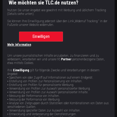
S
1
: E
2
|
41
min
|
Stalker aus dem Jenseits
|
Wie möchten sie TLC.de nutzen?
Als ein kalifornischer Familienvater bedrohliche Nachrichten auf seinem Telefon erhält,
überlegt er, ob er jemand verärgert hat, der sich an ihm rächen will. Doch dann stellt er
Nutzen Sie unser Angebot wie gewohnt mit Werbung und üblichem Tracking
entsetzt fest, dass die Drohungen aus dem Jenseits kommen.
(Details siehe unten).
Sie können Ihre Einwilligung jederzeit über den Link „Widerruf Tracking “ in der
Fußzeile unserer Website widerrufen.
Staffel 1 | 9 Videos
Einwilligen
Mehr Information
Um unsere journalistischen Inhalte anzubieten, zu finanzieren und zu
verbessern, verarbeiten wir und unsere 95
Partner
personenbezogene Daten,
etwa mittels Cookies.
Ihre
Einwilligung
gilt für folgende Zwecke und Verarbeitungen in diesem
Angebot:
• Speichern von oder Zugriff auf Informationen auf einem Endgerät.
Raus aus meinem Haus
Gefährliches Hobby
• Erstellung von Profilen zur Personalisierung von Inhalten.
• Erstellung von Profilen für personalisierte Werbung.
• Verwendung von Profilen zur Auswahl personalisierter Werbung.
Als ein homosexueller Fotografie-
Ein homosexuelles Paar kauft sein
• Verwendung von Profilen zur Auswahl personalisierter Inhalte.
Dozent in ein altes Haus im ländlichen
historisches Traumhaus in einem
North Carolina zieht, wird er dort von
alten Dorf, um darin eine Pension zu
• Messung der Performance von Inhalten.
einem aggressiven Geist
eröffnen. Die Spuk-Gerüchte hatten die
• Messung der Performance von Werbung.
41 min
41 min
E9
E8
heimgesucht, der ihn wegen seiner
beiden nicht ernstgenommen, und so
• Analyse von Zielgruppen durch Statistiken oder Kombinationen von Daten aus
Lebensweise quälen will.
haben die Pensionsgäste dort
verschiedenen Quellen.
wahrhaft alptraumhafte Erlebnisse.
• Verwendung spezieller Daten zur Auswahl von Inhalten.
• Entwicklung und Verbesserung der Dienstleistungen.