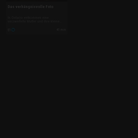
Das verhängnisvolle Foto
In Ontario entkommen eine
verzweifelte Mutter und ihre kleine
Tochter endlich den Fängen des
gewalttätigen Familienvaters. Doch
41 min
E1
als dieser plötzlich stirbt, kehrt sein
Geist zurück, um sich zu rächen.