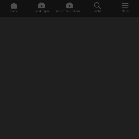
Home
Sendungen
Auf immer und ewig -
Suche
Menü
Dating ohne Grenzen
/
Sendungen
/
Paranormal Revenge
/
Stalker aus dem Jenseits
EMPFANG
AGB
Datenschutzbestimmungen
Jugendschutz
Impressum
FAQ
Newsletter Anmeldung
Presse
Jobs
RISE