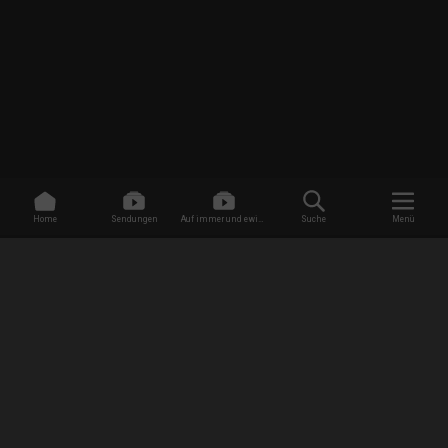
Home
Sendungen
Auf immer und ewig -
Suche
Menü
Dating ohne Grenzen
/
Sendungen
/
My American Love
/
Date zu dritt
EMPFANG
AGB
Datenschutzbestimmungen
Jugendschutz
Impressum