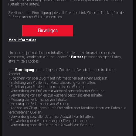
S
1
: E
4
|
43
min
|
Date zu dritt
|
(Details siehe unten).
Beim Treffen mit Seans Langzeit-Freundin stößt Annka an ihre Grenzen. Nana bangt
nach einem Anruf aus dem Gefängnis um Bobbys Zukunft. Und Thomas kämpft in
Sie können Ihre Einwilligung jederzeit über den Link „Widerruf Tracking “ in der
Mexiko um Adriana – seine letzte Chance vor dem Rückflug nach Deutschland.
Fußzeile unserer Website widerrufen.
Einwilligen
Staffel 1 | 8 Videos
Mehr Information
Um unsere journalistischen Inhalte anzubieten, zu finanzieren und zu
verbessern, verarbeiten wir und unsere 95
Partner
personenbezogene Daten,
etwa mittels Cookies.
Ihre
Einwilligung
gilt für folgende Zwecke und Verarbeitungen in diesem
Angebot:
• Speichern von oder Zugriff auf Informationen auf einem Endgerät.
• Erstellung von Profilen zur Personalisierung von Inhalten.
• Erstellung von Profilen für personalisierte Werbung.
• Verwendung von Profilen zur Auswahl personalisierter Werbung.
Liebe auf Bewährung
Eine Chance für die Liebe
• Verwendung von Profilen zur Auswahl personalisierter Inhalte.
• Messung der Performance von Inhalten.
• Messung der Performance von Werbung.
Am Bodensee startet Thomas eine
Nana fiebert Bobbys Entlassung
Romantik-Offensive für Adriana. Anna
entgegen – nach Jahren der Trennung
• Analyse von Zielgruppen durch Statistiken oder Kombinationen von Daten aus
leidet in New York unter Heimweh,
steht alles auf dem Spiel. Aaron und
verschiedenen Quellen.
doch ohne Greencard sind ihre
Adrijana ringen um ihre Zukunft in den
43 min
43 min
E8
E7
• Verwendung spezieller Daten zur Auswahl von Inhalten.
Reisemöglichkeiten eingeschränkt.
USA. Und Thomas setzt auf Romantik
• Entwicklung und Verbesserung der Dienstleistungen.
Annie und Shawn hoffen nach ihrer
am Bodensee, um endlich das Herz
• Verwendung spezieller Daten zur Auswahl von Werbung.
Trennung auf ein Wiedersehen.
seiner Traumfrau zu erobern.