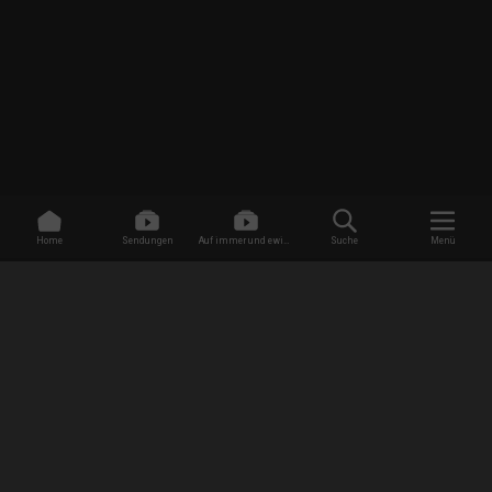
Home
Sendungen
Auf immer und ewig -
Suche
Menü
Dating ohne Grenzen
/
Sendungen
/
My American Love
/
Liebe zu fünft
EMPFANG
AGB
Datenschutzbestimmungen
Jugendschutz
Impressum