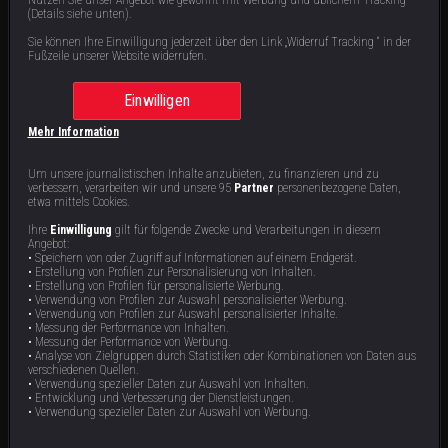
S
1
: E
2
|
43
min
|
Liebe zu fünft
|
(Details siehe unten).
Texaner Sean liebt polyamor, hat fünf Freundinnen gleichzeitig und will nun, dass sich
die Frauen kennenlernen. Nana aus Dortmund hofft nach Bobbys Bewährungsanhörung
Sie können Ihre Einwilligung jederzeit über den Link „Widerruf Tracking “ in der
auf eine gemeinsame Zukunft mit dem Häftling aus Michigan.
Fußzeile unserer Website widerrufen.
Einwilligen
Staffel 1 | 8 Videos
Mehr Information
Um unsere journalistischen Inhalte anzubieten, zu finanzieren und zu
verbessern, verarbeiten wir und unsere 95
Partner
personenbezogene Daten,
etwa mittels Cookies.
Ihre
Einwilligung
gilt für folgende Zwecke und Verarbeitungen in diesem
Angebot:
• Speichern von oder Zugriff auf Informationen auf einem Endgerät.
• Erstellung von Profilen zur Personalisierung von Inhalten.
• Erstellung von Profilen für personalisierte Werbung.
• Verwendung von Profilen zur Auswahl personalisierter Werbung.
Liebe auf Bewährung
Eine Chance für die Liebe
• Verwendung von Profilen zur Auswahl personalisierter Inhalte.
• Messung der Performance von Inhalten.
• Messung der Performance von Werbung.
Am Bodensee startet Thomas eine
Nana fiebert Bobbys Entlassung
Romantik-Offensive für Adriana. Anna
entgegen – nach Jahren der Trennung
• Analyse von Zielgruppen durch Statistiken oder Kombinationen von Daten aus
leidet in New York unter Heimweh,
steht alles auf dem Spiel. Aaron und
verschiedenen Quellen.
doch ohne Greencard sind ihre
Adrijana ringen um ihre Zukunft in den
43 min
43 min
E8
E7
• Verwendung spezieller Daten zur Auswahl von Inhalten.
Reisemöglichkeiten eingeschränkt.
USA. Und Thomas setzt auf Romantik
• Entwicklung und Verbesserung der Dienstleistungen.
Annie und Shawn hoffen nach ihrer
am Bodensee, um endlich das Herz
• Verwendung spezieller Daten zur Auswahl von Werbung.
Trennung auf ein Wiedersehen.
seiner Traumfrau zu erobern.