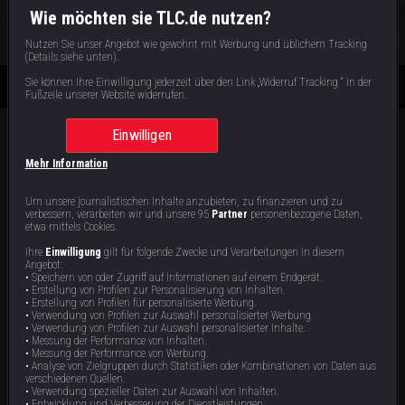
S
1
: E
8
|
43
min
|
Liebe auf Bewährung
|
Wie möchten sie TLC.de nutzen?
Jetzt ansehen
Nutzen Sie unser Angebot wie gewohnt mit Werbung und üblichem Tracking
(Details siehe unten).
Sie können Ihre Einwilligung jederzeit über den Link „Widerruf Tracking “ in der
Fußzeile unserer Website widerrufen.
Einwilligen
Mehr Information
Staffel 1 | Folgen 8
Alle Videos zur Sendung
Um unsere journalistischen Inhalte anzubieten, zu finanzieren und zu
verbessern, verarbeiten wir und unsere 95
Partner
personenbezogene Daten,
etwa mittels Cookies.
Ihre
Einwilligung
gilt für folgende Zwecke und Verarbeitungen in diesem
Angebot:
• Speichern von oder Zugriff auf Informationen auf einem Endgerät.
• Erstellung von Profilen zur Personalisierung von Inhalten.
• Erstellung von Profilen für personalisierte Werbung.
• Verwendung von Profilen zur Auswahl personalisierter Werbung.
Liebe auf Bewährung
Eine Chance für die Liebe
• Verwendung von Profilen zur Auswahl personalisierter Inhalte.
• Messung der Performance von Inhalten.
• Messung der Performance von Werbung.
Am Bodensee startet Thomas eine
Nana fiebert Bobbys Entlassung
• Analyse von Zielgruppen durch Statistiken oder Kombinationen von Daten aus
Romantik-Offensive für Adriana. Anna
entgegen – nach Jahren der Trennung
verschiedenen Quellen.
leidet in New York unter Heimweh,
steht alles auf dem Spiel. Aaron und
• Verwendung spezieller Daten zur Auswahl von Inhalten.
doch ohne Greencard sind ihre
Adrijana ringen um ihre Zukunft in den
43 min
43 min
E8
E7
Reisemöglichkeiten eingeschränkt.
USA. Und Thomas setzt auf Romantik
• Entwicklung und Verbesserung der Dienstleistungen.