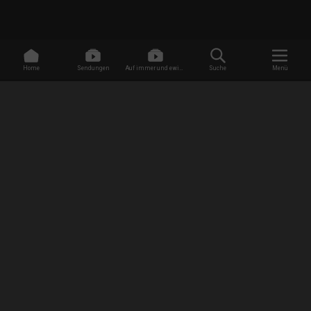
Home
Sendungen
Auf immer und ewig -
Suche
Menü
Dating ohne Grenzen
/
Sendungen
/
My American Love
EMPFANG
AGB
Datenschutzbestimmungen
Jugendschutz
Impressum
FAQ
Newsletter Anmeldung
Presse
Jobs
RISE