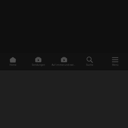
Home
Sendungen
Auf immer und ewig -
Suche
Menü
Dating ohne Grenzen
/
Sendungen
/
Mein Leben mit 300 kg
/
DeShaun
EMPFANG
AGB
Datenschutzbestimmungen
Jugendschutz
Impressum