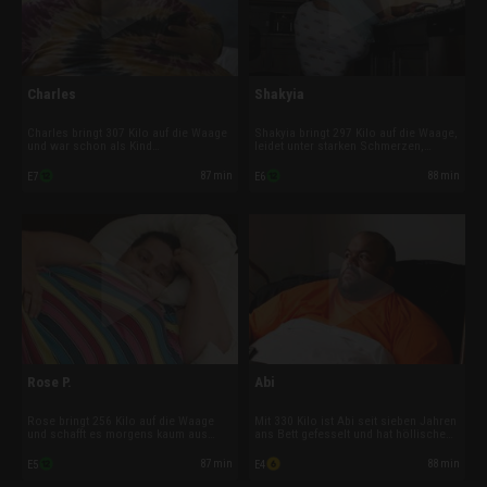
Charles
Shakyia
Charles bringt 307 Kilo auf die Waage
Shakyia bringt 297 Kilo auf die Waage,
und war schon als Kind
leidet unter starken Schmerzen,
übergewichtig. Doch dann fing er an,
Asthma und Herzrasen. Schon immer
harte Drogen zu nehmen und sein
füllten Kalorienbomben die Leere in
87 min
88 min
E7
E6
Leben lief aus dem Ruder. Inzwischen
ihrem Leben, doch eine
ersetzt er Crystal-Meth durch
Vergewaltigung trieb sie vollständig in
Kalorienbomben und ist dabei, sich zu
den Teufelskreis ihrer Esssucht.
Tode zu essen.
Rose P.
Abi
Rose bringt 256 Kilo auf die Waage
Mit 330 Kilo ist Abi seit sieben Jahren
und schafft es morgens kaum aus
ans Bett gefesselt und hat höllische
dem Bett. Die 58-jährige
Schmerzen wegen seiner
Familienmutter muss ihre Sucht
Druckgeschwüre. Nach einem
87 min
88 min
E5
E4
besiegen und dem Teufelskreis
Autounfall, bei dem er ein Hals-
entkommen, bevor sie sich zu Tode
Wirbelsäulen-Trauma erlitt, schoss