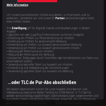
Mehr Information
Um unsere journalistischen Inhalte anzubieten, zu finanzieren und zu
verbessern, verarbeiten wir und unsere 95
Partner
personenbezogene Daten,
etwa mittels Cookies.
Ihre
Einwilligung
gilt für folgende Zwecke und Verarbeitungen in diesem
Stephanie S.
Mark R.
Angebot:
• Speichern von oder Zugriff auf Informationen auf einem Endgerät.
Stephanie hat Angst, dass ihre Kinder
Auslöser für Marks Esssucht war die
• Erstellung von Profilen zur Personalisierung von Inhalten.
sie eines Morgens tot im Bett finden.
plötzliche Arbeitslosigkeit seines
• Erstellung von Profilen für personalisierte Werbung.
Trotzdem kann die 277-Kilo-Frau nicht
Vaters, die die Familie in Armut
• Verwendung von Profilen zur Auswahl personalisierter Werbung.
aufhören, Kalorienbomben in sich
stürzte. Seitdem ist Essen für Mark ein
87 min
87 min
E6
E5
• Verwendung von Profilen zur Auswahl personalisierter Inhalte.
hineinzuschieben. Essen ist seit
Trostspender – der ihn in
• Messung der Performance von Inhalten.
Langen zur lebensgefährlichen Sucht
Lebensgefahr brachte: Mit 324 Kilo
für die 36-Jährige geworden.
sind die Tage des 42-Jährigen bald
• Messung der Performance von Werbung.
gezählt.
• Analyse von Zielgruppen durch Statistiken oder Kombinationen von Daten aus
verschiedenen Quellen.
• Verwendung spezieller Daten zur Auswahl von Inhalten.
• Entwicklung und Verbesserung der Dienstleistungen.
• Verwendung spezieller Daten zur Auswahl von Werbung.
...oder TLC.de Pur-Abo abschließen
Mit diesem Abonnement nutzen Sie unser Angebot ohne Banner- und
Syreeta
Wess
Videowerbung sowie ohne Werbe-Tracking für 2,99€/Monat. In TLC.de Pur
werden keine einwilligungspflichtigen Datenverarbeitungen vorgenommen und
nur solche Cookies und ähnliche Technologien verwendet, die zur Erbringung
Mit ihren 275 Kilo ist Syreeta kürzlich
Als kleiner Junge wurde Wess von
dieses Dienstes unbedingt erforderlich sind.
durch den Fußboden gekracht, aber
einem Familienmitglied sexuell
die 31-Jährige kann einfach nicht
missbraucht und stopfte sich mit