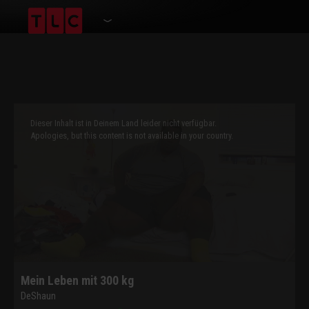
This
is
a
Dieser Inhalt ist in Deinem Land leider nicht verfügbar.
modal
window.
Apologies, but this content is not available in your country.
Mein Leben mit 300 kg
DeShaun