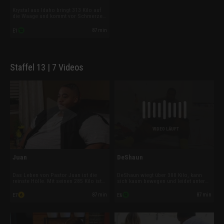
Krystal aus Idaho bringt 313 Kilo auf
die Waage und kommt vor Schmerzen
kaum noch aus dem Bett. Die Ärzte
warnen die Familienmutter, dass ihre
87 min
E1
Tage gezählt sind, wenn sie nicht bald
abnimmt. Adipositas-Experte Dr. Now
ist ihre letzte Rettung.
Staffel 13 | 7 Videos
VIDEO LÄUFT
Juan
DeShaun
Das Leben von Pastor Juan ist die
DeShaun wiegt über 300 Kilo, kann
reinste Hölle. Mit seinen 285 Kilo ist
sich kaum bewegen und leidet unter
er völlig unbeweglich und hat
Depressionen. Er hat die Wohnung
Schmerzen am ganzen Körper. Bevor
seiner Mutter seit drei Jahren nicht
87 min
87 min
E7
E6
er seiner Gemeinde wieder helfen
verlassen und keinerlei Motivation
kann, muss er sich selbst helfen und
mehr. Kann Dr. Now ihn dazu bringen,
seinen Riesenappetit in den Griff
aufzustehen und aktiv zu werden?
bekommen.