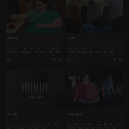
Jacky
Gary
Die 27-jährige Jacky ist 1,90 m groß,
Mit 346 Kilo ist Kalifornier Gary ans
322 Kilo schwer und war schon in der
Bett gefesselt und muss rundum
Highschool ein Mobbing-Opfer. Durch
versorgt werden. Der ehemalige
ihr extremes Übergewicht sind die
Musiker wurde Crystal Meth-abhängig
87 min
88 min
E5
E4
Nieren, Lunge und Gelenke der jungen
und stopfte sich während des
Frau geschädigt. Nur eine Magen-OP
Drogenentzugs mit Junkfood voll, bis
kann sie noch retten.
er sich nicht mehr bewegen konnte.
VIDEO LÄUFT
Karen
Krystal A.
Karens einziges Glück ist Essen, doch
Krystal ist seit ihrer Kindheit mit einer
mit 274 Kilo und zahlreichen
drogensüchtigen Mutter und einem