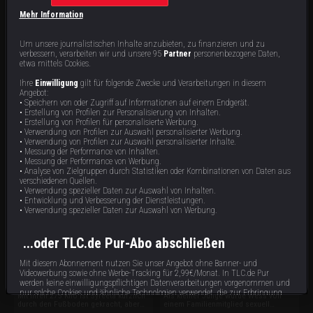
Mehr Information
Um unsere journalistischen Inhalte anzubieten, zu finanzieren und zu
verbessern, verarbeiten wir und unsere 95
Partner
personenbezogene Daten,
etwa mittels Cookies.
Ihre
Einwilligung
gilt für folgende Zwecke und Verarbeitungen in diesem
Stephanie S.
Mark R.
Angebot:
• Speichern von oder Zugriff auf Informationen auf einem Endgerät.
Stephanie hat Angst, dass ihre Kinder
Auslöser für Marks Esssucht war die
• Erstellung von Profilen zur Personalisierung von Inhalten.
sie eines Morgens tot im Bett finden.
plötzliche Arbeitslosigkeit seines
• Erstellung von Profilen für personalisierte Werbung.
Trotzdem kann die 277-Kilo-Frau nicht
Vaters, die die Familie in Armut
• Verwendung von Profilen zur Auswahl personalisierter Werbung.
aufhören, Kalorienbomben in sich
stürzte. Seitdem ist Essen für Mark ein
87 min
87 min
E6
E5
• Verwendung von Profilen zur Auswahl personalisierter Inhalte.
hineinzuschieben. Essen ist seit
Trostspender – der ihn in
• Messung der Performance von Inhalten.
Langen zur lebensgefährlichen Sucht
Lebensgefahr brachte: Mit 324 Kilo
für die 36-Jährige geworden.
sind die Tage des 42-Jährigen bald
• Messung der Performance von Werbung.
gezählt.
• Analyse von Zielgruppen durch Statistiken oder Kombinationen von Daten aus
verschiedenen Quellen.
• Verwendung spezieller Daten zur Auswahl von Inhalten.
• Entwicklung und Verbesserung der Dienstleistungen.
• Verwendung spezieller Daten zur Auswahl von Werbung.
...oder TLC.de Pur-Abo abschließen
Mit diesem Abonnement nutzen Sie unser Angebot ohne Banner- und
Syreeta
Wess
Videowerbung sowie ohne Werbe-Tracking für 2,99€/Monat. In TLC.de Pur
werden keine einwilligungspflichtigen Datenverarbeitungen vorgenommen und
nur solche Cookies und ähnliche Technologien verwendet, die zur Erbringung
Mit ihren 275 Kilo ist Syreeta kürzlich
Als kleiner Junge wurde Wess von
dieses Dienstes unbedingt erforderlich sind.
durch den Fußboden gekracht, aber
einem Familienmitglied sexuell
die 31-Jährige kann einfach nicht
missbraucht und stopfte sich mit