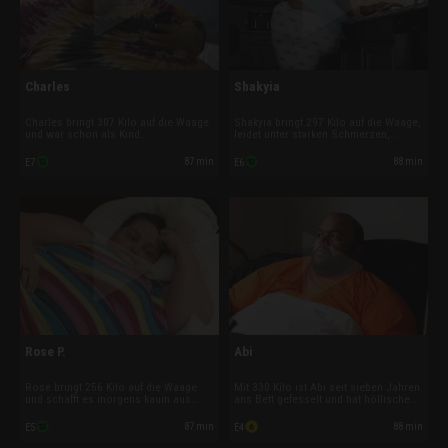
Charles
Shakyia
Charles bringt 307 Kilo auf die Waage
Shakyia bringt 297 Kilo auf die Waage,
und war schon als Kind
leidet unter starken Schmerzen,
übergewichtig. Doch dann fing er an,
Asthma und Herzrasen. Schon immer
harte Drogen zu nehmen und sein
füllten Kalorienbomben die Leere in
87 min
88 min
E7
E6
Leben lief aus dem Ruder. Inzwischen
ihrem Leben, doch eine
ersetzt er Crystal-Meth durch
Vergewaltigung trieb sie vollständig in
Kalorienbomben und ist dabei, sich zu
den Teufelskreis ihrer Esssucht.
Tode zu essen.
Rose P.
Abi
Rose bringt 256 Kilo auf die Waage
Mit 330 Kilo ist Abi seit sieben Jahren
und schafft es morgens kaum aus
ans Bett gefesselt und hat höllische
dem Bett. Die 58-jährige
Schmerzen wegen seiner
Familienmutter muss ihre Sucht
Druckgeschwüre. Nach einem
87 min
88 min
E5
E4
besiegen und dem Teufelskreis
Autounfall, bei dem er ein Hals-
entkommen, bevor sie sich zu Tode
Wirbelsäulen-Trauma erlitt, schoss