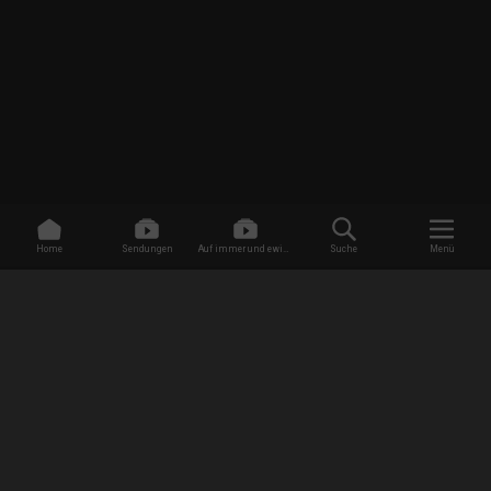
Home
Sendungen
Auf immer und ewig -
Suche
Menü
Dating ohne Grenzen
/
Sendungen
/
Mein Leben mit 300 kg
/
Karen
EMPFANG
AGB
Datenschutzbestimmungen
Jugendschutz
Impressum