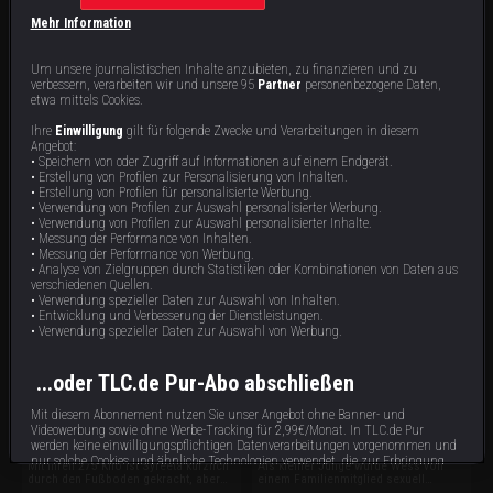
Mehr Information
Um unsere journalistischen Inhalte anzubieten, zu finanzieren und zu
verbessern, verarbeiten wir und unsere 95
Partner
personenbezogene Daten,
etwa mittels Cookies.
Ihre
Einwilligung
gilt für folgende Zwecke und Verarbeitungen in diesem
Stephanie S.
Mark R.
Angebot:
• Speichern von oder Zugriff auf Informationen auf einem Endgerät.
Stephanie hat Angst, dass ihre Kinder
Auslöser für Marks Esssucht war die
• Erstellung von Profilen zur Personalisierung von Inhalten.
sie eines Morgens tot im Bett finden.
plötzliche Arbeitslosigkeit seines
• Erstellung von Profilen für personalisierte Werbung.
Trotzdem kann die 277-Kilo-Frau nicht
Vaters, die die Familie in Armut
• Verwendung von Profilen zur Auswahl personalisierter Werbung.
aufhören, Kalorienbomben in sich
stürzte. Seitdem ist Essen für Mark ein
87 min
87 min
E6
E5
• Verwendung von Profilen zur Auswahl personalisierter Inhalte.
hineinzuschieben. Essen ist seit
Trostspender – der ihn in
• Messung der Performance von Inhalten.
Langen zur lebensgefährlichen Sucht
Lebensgefahr brachte: Mit 324 Kilo
für die 36-Jährige geworden.
sind die Tage des 42-Jährigen bald
• Messung der Performance von Werbung.
gezählt.
• Analyse von Zielgruppen durch Statistiken oder Kombinationen von Daten aus
verschiedenen Quellen.
• Verwendung spezieller Daten zur Auswahl von Inhalten.
• Entwicklung und Verbesserung der Dienstleistungen.
• Verwendung spezieller Daten zur Auswahl von Werbung.
...oder TLC.de Pur-Abo abschließen
Mit diesem Abonnement nutzen Sie unser Angebot ohne Banner- und
Syreeta
Wess
Videowerbung sowie ohne Werbe-Tracking für 2,99€/Monat. In TLC.de Pur
werden keine einwilligungspflichtigen Datenverarbeitungen vorgenommen und
nur solche Cookies und ähnliche Technologien verwendet, die zur Erbringung
Mit ihren 275 Kilo ist Syreeta kürzlich
Als kleiner Junge wurde Wess von
dieses Dienstes unbedingt erforderlich sind.
durch den Fußboden gekracht, aber
einem Familienmitglied sexuell
die 31-Jährige kann einfach nicht
missbraucht und stopfte sich mit