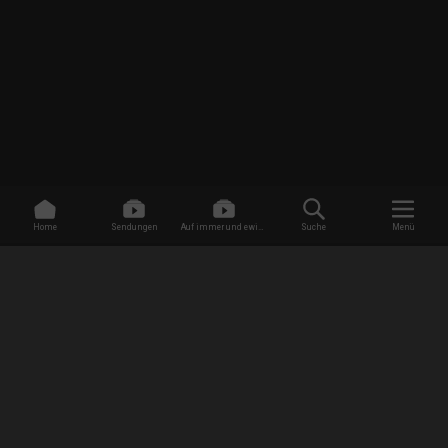
Home
Sendungen
Auf immer und ewig -
Suche
Menü
Dating ohne Grenzen
/
Sendungen
/
Mein Leben mit 300 kg
/
Patrick
EMPFANG
AGB
Datenschutzbestimmungen
Jugendschutz
Impressum