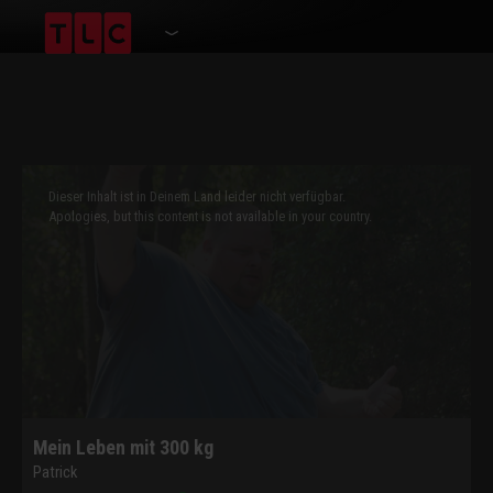
This
is
a
Dieser Inhalt ist in Deinem Land leider nicht verfügbar.
modal
window.
Apologies, but this content is not available in your country.
Mein Leben mit 300 kg
Patrick