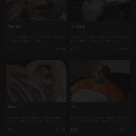
Charles
Shakyia
Charles bringt 307 Kilo auf die Waage
Shakyia bringt 297 Kilo auf die Waage,
und war schon als Kind
leidet unter starken Schmerzen,
übergewichtig. Doch dann fing er an,
Asthma und Herzrasen. Schon immer
harte Drogen zu nehmen und sein
füllten Kalorienbomben die Leere in
87 min
88 min
E7
E6
Leben lief aus dem Ruder. Inzwischen
ihrem Leben, doch eine
ersetzt er Crystal-Meth durch
Vergewaltigung trieb sie vollständig in
Kalorienbomben und ist dabei, sich zu
den Teufelskreis ihrer Esssucht.
Tode zu essen.
Rose P.
Abi
Rose bringt 256 Kilo auf die Waage
Mit 330 Kilo ist Abi seit sieben Jahren
und schafft es morgens kaum aus
ans Bett gefesselt und hat höllische
dem Bett. Die 58-jährige
Schmerzen wegen seiner
Familienmutter muss ihre Sucht
Druckgeschwüre. Nach einem
87 min
88 min
E5
E4
besiegen und dem Teufelskreis
Autounfall, bei dem er ein Hals-
entkommen, bevor sie sich zu Tode
Wirbelsäulen-Trauma erlitt, schoss