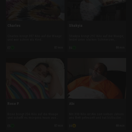
Charles
Shakyia
Charles bringt 307 Kilo auf die Waage
Shakyia bringt 297 Kilo auf die Waage,
und war schon als Kind
leidet unter starken Schmerzen,
übergewichtig. Doch dann fing er an,
Asthma und Herzrasen. Schon immer
harte Drogen zu nehmen und sein
füllten Kalorienbomben die Leere in
87 min
88 min
E7
E6
Leben lief aus dem Ruder. Inzwischen
ihrem Leben, doch eine
ersetzt er Crystal-Meth durch
Vergewaltigung trieb sie vollständig in
Kalorienbomben und ist dabei, sich zu
den Teufelskreis ihrer Esssucht.
Tode zu essen.
Rose P.
Abi
Rose bringt 256 Kilo auf die Waage
Mit 330 Kilo ist Abi seit sieben Jahren
und schafft es morgens kaum aus
ans Bett gefesselt und hat höllische
dem Bett. Die 58-jährige
Schmerzen wegen seiner
Familienmutter muss ihre Sucht
Druckgeschwüre. Nach einem
87 min
88 min
E5
E4
besiegen und dem Teufelskreis
Autounfall, bei dem er ein Hals-
entkommen, bevor sie sich zu Tode
Wirbelsäulen-Trauma erlitt, schoss