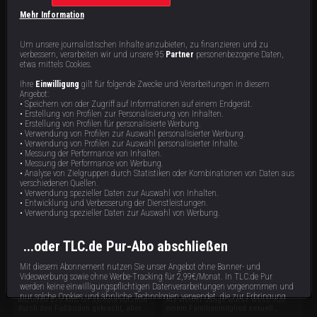
Mehr Information
Um unsere journalistischen Inhalte anzubieten, zu finanzieren und zu
VIDEO LÄUFT
verbessern, verarbeiten wir und unsere 95
Partner
personenbezogene Daten,
etwa mittels Cookies.
Ihre
Einwilligung
gilt für folgende Zwecke und Verarbeitungen in diesem
Stephanie S.
Mark R.
Angebot:
• Speichern von oder Zugriff auf Informationen auf einem Endgerät.
Stephanie hat Angst, dass ihre Kinder
Auslöser für Marks Esssucht war die
• Erstellung von Profilen zur Personalisierung von Inhalten.
sie eines Morgens tot im Bett finden.
plötzliche Arbeitslosigkeit seines
• Erstellung von Profilen für personalisierte Werbung.
Trotzdem kann die 277-Kilo-Frau nicht
Vaters, die die Familie in Armut
• Verwendung von Profilen zur Auswahl personalisierter Werbung.
aufhören, Kalorienbomben in sich
stürzte. Seitdem ist Essen für Mark ein
87 min
87 min
E6
E5
• Verwendung von Profilen zur Auswahl personalisierter Inhalte.
hineinzuschieben. Essen ist seit
Trostspender – der ihn in
• Messung der Performance von Inhalten.
Langen zur lebensgefährlichen Sucht
Lebensgefahr brachte: Mit 324 Kilo
für die 36-Jährige geworden.
sind die Tage des 42-Jährigen bald
• Messung der Performance von Werbung.
gezählt.
• Analyse von Zielgruppen durch Statistiken oder Kombinationen von Daten aus
verschiedenen Quellen.
• Verwendung spezieller Daten zur Auswahl von Inhalten.
• Entwicklung und Verbesserung der Dienstleistungen.
• Verwendung spezieller Daten zur Auswahl von Werbung.
...oder TLC.de Pur-Abo abschließen
Mit diesem Abonnement nutzen Sie unser Angebot ohne Banner- und
Syreeta
Wess
Videowerbung sowie ohne Werbe-Tracking für 2,99€/Monat. In TLC.de Pur
werden keine einwilligungspflichtigen Datenverarbeitungen vorgenommen und
nur solche Cookies und ähnliche Technologien verwendet, die zur Erbringung
Mit ihren 275 Kilo ist Syreeta kürzlich
Als kleiner Junge wurde Wess von
dieses Dienstes unbedingt erforderlich sind.
durch den Fußboden gekracht, aber
einem Familienmitglied sexuell
die 31-Jährige kann einfach nicht
missbraucht und stopfte sich mit