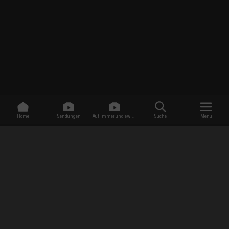
Home
Sendungen
Auf immer und ewig -
Suche
Menü
Dating ohne Grenzen
/
Sendungen
/
Mein Leben mit 300 kg
/
Stephanie S.
EMPFANG
AGB
Datenschutzbestimmungen
Jugendschutz
Impressum