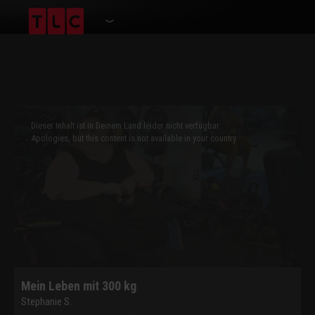
This
is
a
Dieser Inhalt ist in Deinem Land leider nicht verfügbar.
modal
window.
Apologies, but this content is not available in your country.
Mein Leben mit 300 kg
Stephanie S.