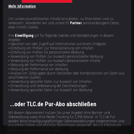
Mehr Information
Um unsere journalistischen Inhalte anzubieten, zu finanzieren und zu
verbessern, verarbeiten wir und unsere 95
Partner
personenbezogene Daten,
etwa mittels Cookies.
Ihre
Einwilligung
gilt für folgende Zwecke und Verarbeitungen in diesem
Stephanie S.
Mark R.
Angebot:
• Speichern von oder Zugriff auf Informationen auf einem Endgerät.
Stephanie hat Angst, dass ihre Kinder
Auslöser für Marks Esssucht war die
• Erstellung von Profilen zur Personalisierung von Inhalten.
sie eines Morgens tot im Bett finden.
plötzliche Arbeitslosigkeit seines
• Erstellung von Profilen für personalisierte Werbung.
Trotzdem kann die 277-Kilo-Frau nicht
Vaters, die die Familie in Armut
• Verwendung von Profilen zur Auswahl personalisierter Werbung.
aufhören, Kalorienbomben in sich
stürzte. Seitdem ist Essen für Mark ein
87 min
87 min
E6
E5
• Verwendung von Profilen zur Auswahl personalisierter Inhalte.
hineinzuschieben. Essen ist seit
Trostspender – der ihn in
• Messung der Performance von Inhalten.
Langen zur lebensgefährlichen Sucht
Lebensgefahr brachte: Mit 324 Kilo
für die 36-Jährige geworden.
sind die Tage des 42-Jährigen bald
• Messung der Performance von Werbung.
gezählt.
• Analyse von Zielgruppen durch Statistiken oder Kombinationen von Daten aus
verschiedenen Quellen.
• Verwendung spezieller Daten zur Auswahl von Inhalten.
• Entwicklung und Verbesserung der Dienstleistungen.
• Verwendung spezieller Daten zur Auswahl von Werbung.
...oder TLC.de Pur-Abo abschließen
Mit diesem Abonnement nutzen Sie unser Angebot ohne Banner- und
Syreeta
Wess
Videowerbung sowie ohne Werbe-Tracking für 2,99€/Monat. In TLC.de Pur
werden keine einwilligungspflichtigen Datenverarbeitungen vorgenommen und
nur solche Cookies und ähnliche Technologien verwendet, die zur Erbringung
Mit ihren 275 Kilo ist Syreeta kürzlich
Als kleiner Junge wurde Wess von
dieses Dienstes unbedingt erforderlich sind.
durch den Fußboden gekracht, aber
einem Familienmitglied sexuell
die 31-Jährige kann einfach nicht
missbraucht und stopfte sich mit