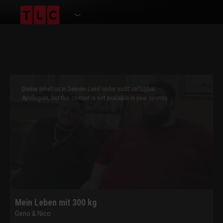
This
is
a
Dieser Inhalt ist in Deinem Land leider nicht verfügbar.
modal
window.
Apologies, but this content is not available in your country.
Mein Leben mit 300 kg
Geno & Nico