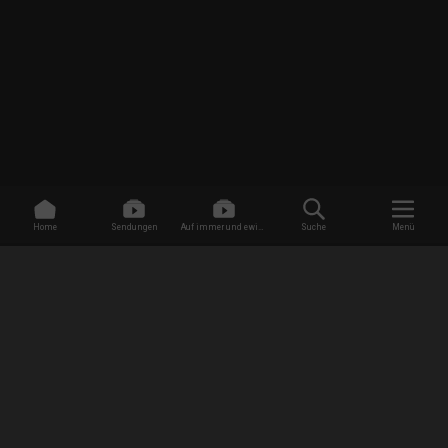
Home
Sendungen
Auf immer und ewig -
Suche
Menü
Dating ohne Grenzen
/
Sendungen
/
Mein Leben mit 300 kg
/
Geno & Nico
EMPFANG
AGB
Datenschutzbestimmungen
Jugendschutz
Impressum