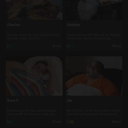
Charles
Shakyia
Charles bringt 307 Kilo auf die Waage
Shakyia bringt 297 Kilo auf die Waage,
und war schon als Kind
leidet unter starken Schmerzen,
übergewichtig. Doch dann fing er an,
Asthma und Herzrasen. Schon immer
harte Drogen zu nehmen und sein
füllten Kalorienbomben die Leere in
87 min
88 min
E7
E6
Leben lief aus dem Ruder. Inzwischen
ihrem Leben, doch eine
ersetzt er Crystal-Meth durch
Vergewaltigung trieb sie vollständig in
Kalorienbomben und ist dabei, sich zu
den Teufelskreis ihrer Esssucht.
Tode zu essen.
Rose P.
Abi
Rose bringt 256 Kilo auf die Waage
Mit 330 Kilo ist Abi seit sieben Jahren
und schafft es morgens kaum aus
ans Bett gefesselt und hat höllische
dem Bett. Die 58-jährige
Schmerzen wegen seiner
Familienmutter muss ihre Sucht
Druckgeschwüre. Nach einem
87 min
88 min
E5
E4
besiegen und dem Teufelskreis
Autounfall, bei dem er ein Hals-
entkommen, bevor sie sich zu Tode
Wirbelsäulen-Trauma erlitt, schoss