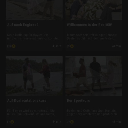
Auf nach England?
Willkommen in der Realität!
Neue Hoffnung für Baylen: Ein
Traumhochzeit trifft Budget-Schock:
innovativer Nervenstimulator könnte
Baylen sucht nach dem perfekten
ihre Tourette-Tics lindern. Dafür
Brautkleid, hadert aber, weil sie
müsste sie jedoch nach England
zugenommen hat. Schwester Sammi
43 min
44 min
E10
E9
reisen. Während Colin seine
sorgt für eine emotionale
Karrierechancen als
Überraschung. Und Bräutigam Colin
Immobilienmakler prüft, gibt es
denkt inzwischen schon längst über
überraschende Neuigkeiten.
Kinder nach.
Auf Konfrontationskurs
Der Sportkurs
Für Baylen wird es emotional: Sie
Baylen und Colin tauschen Hanteln
muss Familienkonflikte aushalten,
gegen Steckenpferde und probieren
sich ihrer Panik vor Pferden stellen
Hobby Horsing aus, um für ihre
und gemeinsam mit Colin wichtige
Hochzeit in Form zu kommen.
44 min
43 min
E8
E7
Entscheidungen für die Zukunft treffen.
Während der seltsame Sportkurs für
Doch ausgerechnet die
Lacher sorgt, wächst der Druck rund