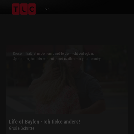
This
is
a
Dieser Inhalt ist in Deinem Land leider nicht verfügbar.
modal
window.
Apologies, but this content is not available in your country.
Life of Baylen - Ich ticke anders!
Große Schritte