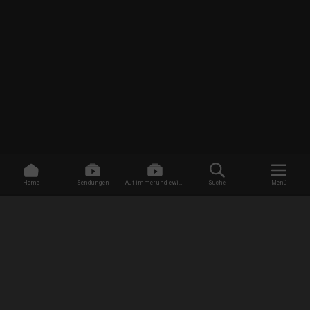
Home
Sendungen
Auf immer und ewig -
Suche
Menü
Dating ohne Grenzen
/
Sendungen
/
Life of Baylen - Ich ticke anders!
/
Große Schritte
EMPFANG
AGB
Datenschutzbestimmungen
Jugendschutz