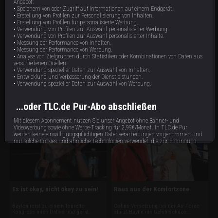
Angebot:
• Speichern von oder Zugriff auf Informationen auf einem Endgerät.
• Erstellung von Profilen zur Personalisierung von Inhalten.
• Erstellung von Profilen für personalisierte Werbung.
• Verwendung von Profilen zur Auswahl personalisierter Werbung.
• Verwendung von Profilen zur Auswahl personalisierter Inhalte.
• Messung der Performance von Inhalten.
• Messung der Performance von Werbung.
• Analyse von Zielgruppen durch Statistiken oder Kombinationen von Daten aus
Ein Zimmer für Dad
Wie sag’ ich’s den Eltern
verschiedenen Quellen.
• Verwendung spezieller Daten zur Auswahl von Inhalten.
• Entwicklung und Verbesserung der Dienstleistungen.
Bevor Baylen und Colin
Nach der Podiumsdiskussion auf der
zusammenzuziehen, brauchen sie die
Tic-Con erleidet Baylen einen
• Verwendung spezieller Daten zur Auswahl von Werbung.
Zustimmung der Eltern. Dann
extremen Tourette-Anfall, der sie völlig
bespricht Baylen neue
ausknockt. Ihr besorgter Boyfriend
44 min
43 min
E5
E4
Behandlungsmethoden. Tiefe
Colin schlägt vor, dass sie zu ihm
...oder TLC.de Pur-Abo abschließen
Hirnstimulation ist ihr zu riskant. Aber
nach D.C. zieht. Baylen ist begeistert,
sie will Botox ausprobieren, um ihr
ihre und Colins Eltern nicht.
Tourette in den Griff zu bekommen.
Mit diesem Abonnement nutzen Sie unser Angebot ohne Banner- und
Videowerbung sowie ohne Werbe-Tracking für 2,99€/Monat. In TLC.de Pur
werden keine einwilligungspflichtigen Datenverarbeitungen vorgenommen und
nur solche Cookies und ähnliche Technologien verwendet, die zur Erbringung
dieses Dienstes unbedingt erforderlich sind.
Abonnieren
Bereits Abonnent?
hier
anmelden.
Es ist okay, nicht okay zu sein!
Raus aus der Komfortzone
Baylen reist zu einem Tourette-
Colins Versetzung bei der Air Force
Impressum
Datenschutzbestimmungen
Cookie Hinweis
Allgemeine Gesch
Kongress nach Dallas und gerät
stürzt Baylin ins Gefühlschaos.
wegen ihrer Tics am Flughafen und im
Besuche im Nagelstudio und