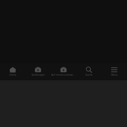
Home
Sendungen
Auf immer und ewig -
Suche
Menü
Dating ohne Grenzen
/
Sendungen
/
Life of Baylen - Ich ticke anders!
/
Raus aus der Komfortzone
EMPFANG
AGB
Datenschutzbestimmungen
Jugendschutz