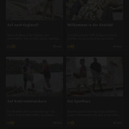
Auf nach England?
Willkommen in der Realität!
Neue Hoffnung für Baylen: Ein
Traumhochzeit trifft Budget-Schock:
innovativer Nervenstimulator könnte
Baylen sucht nach dem perfekten
ihre Tourette-Tics lindern. Dafür
Brautkleid, hadert aber, weil sie
müsste sie jedoch nach England
zugenommen hat. Schwester Sammi
43 min
44 min
E10
E9
reisen. Während Colin seine
sorgt für eine emotionale
Karrierechancen als
Überraschung. Und Bräutigam Colin
Immobilienmakler prüft, gibt es
denkt inzwischen schon längst über
überraschende Neuigkeiten.
Kinder nach.
Auf Konfrontationskurs
Der Sportkurs
Für Baylen wird es emotional: Sie
Baylen und Colin tauschen Hanteln
muss Familienkonflikte aushalten,
gegen Steckenpferde und probieren
sich ihrer Panik vor Pferden stellen
Hobby Horsing aus, um für ihre
und gemeinsam mit Colin wichtige
Hochzeit in Form zu kommen.
44 min
43 min
E8
E7
Entscheidungen für die Zukunft treffen.
Während der seltsame Sportkurs für
Doch ausgerechnet die
Lacher sorgt, wächst der Druck rund