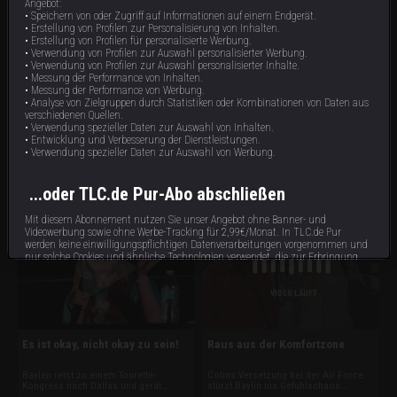
Angebot:
• Speichern von oder Zugriff auf Informationen auf einem Endgerät.
• Erstellung von Profilen zur Personalisierung von Inhalten.
• Erstellung von Profilen für personalisierte Werbung.
• Verwendung von Profilen zur Auswahl personalisierter Werbung.
• Verwendung von Profilen zur Auswahl personalisierter Inhalte.
• Messung der Performance von Inhalten.
• Messung der Performance von Werbung.
• Analyse von Zielgruppen durch Statistiken oder Kombinationen von Daten aus
Ein Zimmer für Dad
Wie sag’ ich’s den Eltern
verschiedenen Quellen.
• Verwendung spezieller Daten zur Auswahl von Inhalten.
• Entwicklung und Verbesserung der Dienstleistungen.
Bevor Baylen und Colin
Nach der Podiumsdiskussion auf der
zusammenzuziehen, brauchen sie die
Tic-Con erleidet Baylen einen
• Verwendung spezieller Daten zur Auswahl von Werbung.
Zustimmung der Eltern. Dann
extremen Tourette-Anfall, der sie völlig
bespricht Baylen neue
ausknockt. Ihr besorgter Boyfriend
44 min
43 min
E5
E4
Behandlungsmethoden. Tiefe
Colin schlägt vor, dass sie zu ihm
...oder TLC.de Pur-Abo abschließen
Hirnstimulation ist ihr zu riskant. Aber
nach D.C. zieht. Baylen ist begeistert,
sie will Botox ausprobieren, um ihr
ihre und Colins Eltern nicht.
Tourette in den Griff zu bekommen.
Mit diesem Abonnement nutzen Sie unser Angebot ohne Banner- und
Videowerbung sowie ohne Werbe-Tracking für 2,99€/Monat. In TLC.de Pur
werden keine einwilligungspflichtigen Datenverarbeitungen vorgenommen und
nur solche Cookies und ähnliche Technologien verwendet, die zur Erbringung
dieses Dienstes unbedingt erforderlich sind.
VIDEO LÄUFT
Abonnieren
Bereits Abonnent?
hier
anmelden.
Es ist okay, nicht okay zu sein!
Raus aus der Komfortzone
Baylen reist zu einem Tourette-
Colins Versetzung bei der Air Force
Impressum
Datenschutzbestimmungen
Cookie Hinweis
Allgemeine Gesch
Kongress nach Dallas und gerät
stürzt Baylin ins Gefühlschaos.
wegen ihrer Tics am Flughafen und im
Besuche im Nagelstudio und