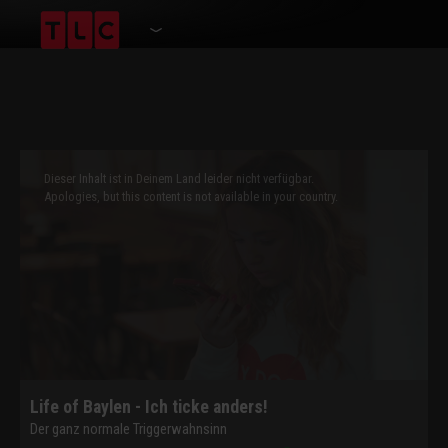
This
is
a
Dieser Inhalt ist in Deinem Land leider nicht verfügbar.
modal
window.
Apologies, but this content is not available in your country.
Life of Baylen - Ich ticke anders!
Der ganz normale Triggerwahnsinn