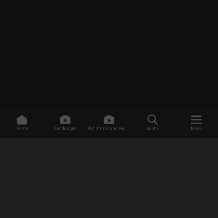
Home
Sendungen
Auf immer und ewig -
Suche
Menü
Dating ohne Grenzen
/
Sendungen
/
Life of Baylen - Ich ticke anders!
/
Der ganz normale Triggerwahnsinn
EMPFANG
AGB
Datenschutzbestimmungen
Jugendschutz