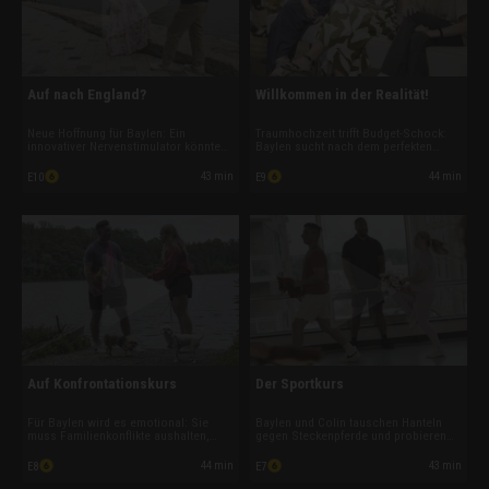
Auf nach England?
Willkommen in der Realität!
Neue Hoffnung für Baylen: Ein
Traumhochzeit trifft Budget-Schock:
innovativer Nervenstimulator könnte
Baylen sucht nach dem perfekten
ihre Tourette-Tics lindern. Dafür
Brautkleid, hadert aber, weil sie
müsste sie jedoch nach England
zugenommen hat. Schwester Sammi
43 min
44 min
E10
E9
reisen. Während Colin seine
sorgt für eine emotionale
Karrierechancen als
Überraschung. Und Bräutigam Colin
Immobilienmakler prüft, gibt es
denkt inzwischen schon längst über
überraschende Neuigkeiten.
Kinder nach.
Auf Konfrontationskurs
Der Sportkurs
Für Baylen wird es emotional: Sie
Baylen und Colin tauschen Hanteln
muss Familienkonflikte aushalten,
gegen Steckenpferde und probieren
sich ihrer Panik vor Pferden stellen
Hobby Horsing aus, um für ihre
und gemeinsam mit Colin wichtige
Hochzeit in Form zu kommen.
44 min
43 min
E8
E7
Entscheidungen für die Zukunft treffen.
Während der seltsame Sportkurs für
Doch ausgerechnet die
Lacher sorgt, wächst der Druck rund