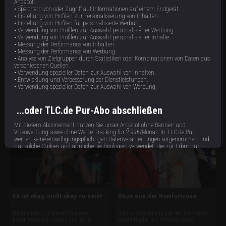
Angebot:
• Speichern von oder Zugriff auf Informationen auf einem Endgerät.
• Erstellung von Profilen zur Personalisierung von Inhalten.
• Erstellung von Profilen für personalisierte Werbung.
• Verwendung von Profilen zur Auswahl personalisierter Werbung.
• Verwendung von Profilen zur Auswahl personalisierter Inhalte.
• Messung der Performance von Inhalten.
• Messung der Performance von Werbung.
• Analyse von Zielgruppen durch Statistiken oder Kombinationen von Daten aus
Ein Zimmer für Dad
Wie sag’ ich’s den Eltern
verschiedenen Quellen.
• Verwendung spezieller Daten zur Auswahl von Inhalten.
• Entwicklung und Verbesserung der Dienstleistungen.
Bevor Baylen und Colin
Nach der Podiumsdiskussion auf der
zusammenzuziehen, brauchen sie die
Tic-Con erleidet Baylen einen
• Verwendung spezieller Daten zur Auswahl von Werbung.
Zustimmung der Eltern. Dann
extremen Tourette-Anfall, der sie völlig
bespricht Baylen neue
ausknockt. Ihr besorgter Boyfriend
44 min
43 min
E5
E4
Behandlungsmethoden. Tiefe
Colin schlägt vor, dass sie zu ihm
...oder TLC.de Pur-Abo abschließen
Hirnstimulation ist ihr zu riskant. Aber
nach D.C. zieht. Baylen ist begeistert,
sie will Botox ausprobieren, um ihr
ihre und Colins Eltern nicht.
Tourette in den Griff zu bekommen.
Mit diesem Abonnement nutzen Sie unser Angebot ohne Banner- und
Videowerbung sowie ohne Werbe-Tracking für 2,99€/Monat. In TLC.de Pur
werden keine einwilligungspflichtigen Datenverarbeitungen vorgenommen und
nur solche Cookies und ähnliche Technologien verwendet, die zur Erbringung
dieses Dienstes unbedingt erforderlich sind.
Abonnieren
Bereits Abonnent?
hier
anmelden.
Es ist okay, nicht okay zu sein!
Raus aus der Komfortzone
Baylen reist zu einem Tourette-
Colins Versetzung bei der Air Force
Impressum
Datenschutzbestimmungen
Cookie Hinweis
Allgemeine Gesch
Kongress nach Dallas und gerät
stürzt Baylin ins Gefühlschaos.
wegen ihrer Tics am Flughafen und im
Besuche im Nagelstudio und