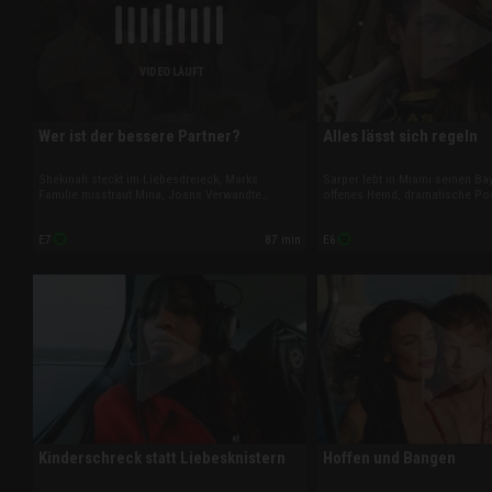
VIDEO LÄUFT
Wer ist der bessere Partner?
Alles lässt sich regeln
Shekinah steckt im Liebesdreieck, Marks
Sarper lebt in Miami seinen B
Familie misstraut Mina, Joans Verwandte
offenes Hemd, dramatische Po
pochen auf die Mitgift und Alliya platzt der
durch die Brandung inklusive. 
Kragen wegen Shawns ständigen Seitenhieben.
Stevi, dass er auch ohne sie i
87 min
E7
E6
Während Amani, Matt und Any neue Regeln
will. Und das polyamoröse Trio 
aufstellen, wankt ihr Liebesexperiment.
Regeln auf.
Kinderschreck statt Liebesknistern
Hoffen und Bangen