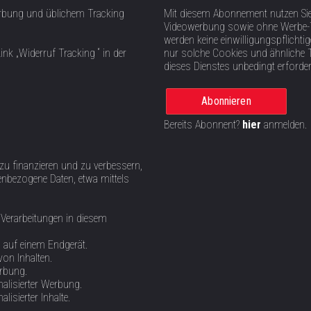
rbung und üblichem Tracking
Mit diesem Abonnement nutzen Si
Videowerbung sowie ohne Werbe-T
werden keine einwilligungspflich
ink „Widerruf Tracking “ in der
nur solche Cookies und ähnliche 
dieses Dienstes unbedingt erforder
Abonnieren
Bereits Abonnent?
hier
anmelden.
 zu finanzieren und zu verbessern,
nbezogene Daten, etwa mittels
 Verarbeitungen in diesem
n auf einem Endgerät.
von Inhalten.
erbung.
alisierter Werbung.
isierter Inhalte.