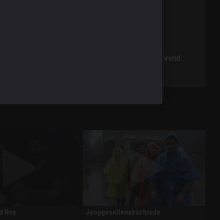
er Kragen wegen Shawns ständigen Seitenhieben. Während
d Boy
Junggesellenabschiede