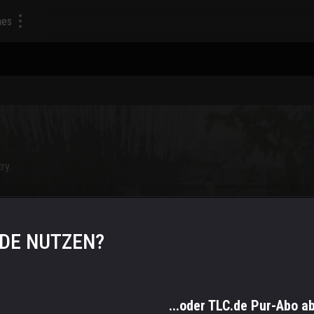
mes
ry.
.DE NUTZEN?
...oder TLC.de Pur-Abo a