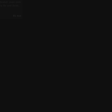
mbianer Juan sein
u ihr und ihren
ing zieht. Matt
en lassen, um
86 min
die USA zu holen.