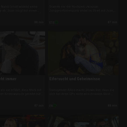
: Mahdi bricht wütend seine
Dramen vor der Hochzeit: Jessicas
y ab, Joan sorgt mit einem
Junggesellinnenparty endet im Streit mit Juan,
ss für Tränen, und Sarper
Stevi und Mahdi geraten in New Orleans an ihre
 Während Anys Enthüllung alle
Grenzen. Mina knüpft den Ehevertrag an eine
88 min
87 min
E13
 Mina ein bewegendes
Adoption – und Shekinah wirft mit Sarper die
ihrer Schwester.
Hochzeitspläne über Bord.
eht immer
Eifersucht und Geheimnisse
 als sie erfährt, dass Mark mit
Transgender Alliya macht Shawn klar, dass sie
hren Kinderwunsch geredet hat.
sich bei ihren OPs nicht einschränken lässt.
er gnadenlos, Stevi zweifelt an
Sarper muss Shekinahs Tochter von sich
Greg nur mit Job an ihrer Seite
überzeugen, sonst droht das Aus. Und Any
87 min
88 min
E8
schon die nächsten Eingriffe.
beichtet Amani ein Geheimnis, das die
polyamore Dreier-Beziehung gefährdet.