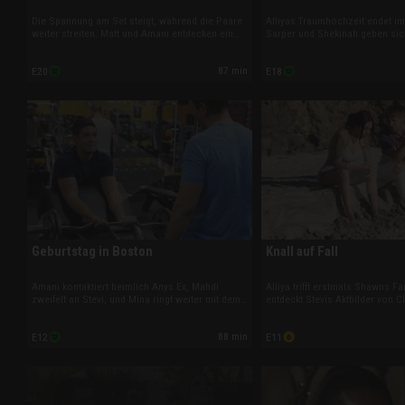
Die Spannung am Set steigt, während die Paare
Alliyas Traumhochzeit endet i
weiter streiten. Matt und Amani entdecken ein
Sarper und Shekinah geben sich 
Geheimnis über Any, Mahdi legt sich mit Daniele
das Ja-Wort. Jordan fürchtet si
an, Shawn trifft eine Entscheidung zu Alliya, und
zukünftigen Geschwistern, und
87 min
E20
E18
Sarper tritt mit Stand-up auf.
Wutausbruch, der die fragile D
zerstören droht.
Geburtstag in Boston
Knall auf Fall
Amani kontaktiert heimlich Anys Ex, Mahdi
Alliya trifft erstmals Shawns Fa
zweifelt an Stevi, und Mina ringt weiter mit dem
entdeckt Stevis Aktbilder von Cl
Ehevertrag. Greg überrascht Joan mit einem
plant Gregs und Joans Hochzei
New-York-Trip, während Alliya beim Arzt neue
um seine Liebe bangt. In Monta
88 min
E12
E11
Schritte ihrer Transition bespricht – mit Folgen
Sarper wegen Shekinahs Schwe
für ihre Beziehung.
gemeinsamen Zukunft.