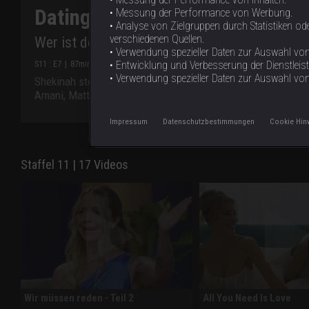
Dating ohne Grenzen: In 90 Tag
• Messung der Performance von Werbung.
• Analyse von Zielgruppen durch Statistiken 
verschiedenen Quellen.
Wer ist der bessere Partner?
• Verwendung spezieller Daten zur Auswahl von 
S
11
: E
7
|
87
min
|
Wer ist der bessere Partner?
|
• Entwicklung und Verbesserung der Dienstleis
• Verwendung spezieller Daten zur Auswahl vo
Shekinah steckt im Liebesdreieck, Marks Familie misstraut
Amani, Matt und Any neue Regeln aufstellen, wankt ihr Lieb
Impressum
Datenschutzbestimmungen
Cookie Hin
Staffel 11 | 17 Videos
Wir müssen reden - Teil 2
All You Need Is Love