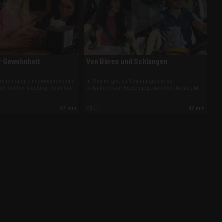
r Gewohnheit
Von Bären und Schlangen
reiten über Kinderwünsche und
In Mexiko gibt es Spannungen in der
ner Rentnersiedlung. Joan hat
polyamorösen Beziehung zwischen Amani, Matt
als Greg einen sicheren Job
und Any. Zwischen Mark und Mina eskaliert die
t von Stevis Aktbildern
Situation, als Mina abwertend über seine
87 min
87 min
E3
 beim polyamorösen
Tochter spricht. Und Sarper verabschiedet sich
pert es am Vertrauen.
unter Tränen von seiner Familie.