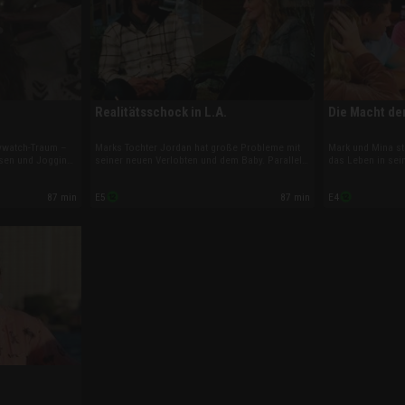
Realitätsschock in L.A.
Die Macht de
aywatch-Traum –
Marks Tochter Jordan hat große Probleme mit
Mark und Mina st
sen und Jogging
seiner neuen Verlobten und dem Baby. Parallel
das Leben in sei
Mahdi gesteht
kracht es auch in der Dreierbeziehung: Als
Existenzängste, 
n den USA bleiben
herauskommt, dass Any Sex mit Matt hatte,
ablehnt. Mahdi is
87 min
87 min
E5
E4
stellt neue
während Amani schlief, eskaliert die ohnehin
schockiert. Und
schon angespannte Lage.
Dreiergespann ha