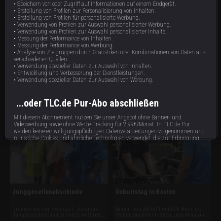
• Speichern von oder Zugriff auf Informationen auf einem Endgerät.
• Erstellung von Profilen zur Personalisierung von Inhalten.
• Erstellung von Profilen für personalisierte Werbung.
• Verwendung von Profilen zur Auswahl personalisierter Werbung.
• Verwendung von Profilen zur Auswahl personalisierter Inhalte.
• Messung der Performance von Inhalten.
• Messung der Performance von Werbung.
• Analyse von Zielgruppen durch Statistiken oder Kombinationen von Daten aus
verschiedenen Quellen.
Die ultimative Verpflichtung
Der wahre Bad Boy
• Verwendung spezieller Daten zur Auswahl von Inhalten.
• Entwicklung und Verbesserung der Dienstleistungen.
Juan muss sich zwischen Familie und
Gefühle am Limit: Mahdi bricht wütend
• Verwendung spezieller Daten zur Auswahl von Werbung.
Kreuzfahrtleben entscheiden. Matt und
seine Junggesellenparty ab, Joan
Amani werden mit Anys Wahrheit
sorgt mit einem Familienausschluss
konfrontiert, Sarper schockt mit einer
für Tränen, und Sarper streitet mit Dan.
88 min
88 min
E15
E14
...oder TLC.de Pur-Abo abschließen
Ehevertrags-Klausel. Stevi zweifelt vor
Während Anys Enthüllung alle
der Hochzeit, und Joan und Lucille
erschüttert, hat Mina ein bewegendes
landen überraschend im Stripclub.
Wiedersehen mit ihrer Schwester.
Mit diesem Abonnement nutzen Sie unser Angebot ohne Banner- und
Videowerbung sowie ohne Werbe-Tracking für 2,99€/Monat. In TLC.de Pur
werden keine einwilligungspflichtigen Datenverarbeitungen vorgenommen und
nur solche Cookies und ähnliche Technologien verwendet, die zur Erbringung
dieses Dienstes unbedingt erforderlich sind.
Abonnieren
Bereits Abonnent?
hier
anmelden.
Junggesellenabschiede
Geburtstag in Boston
Impressum
Datenschutzbestimmungen
Cookie Hinweis
Allgemeine Gesch
Dramen vor der Hochzeit: Jessicas
Amani kontaktiert heimlich Anys Ex,
Junggesellinnenparty endet im Streit
Mahdi zweifelt an Stevi, und Mina ringt
mit Juan, Stevi und Mahdi geraten in
weiter mit dem Ehevertrag. Greg