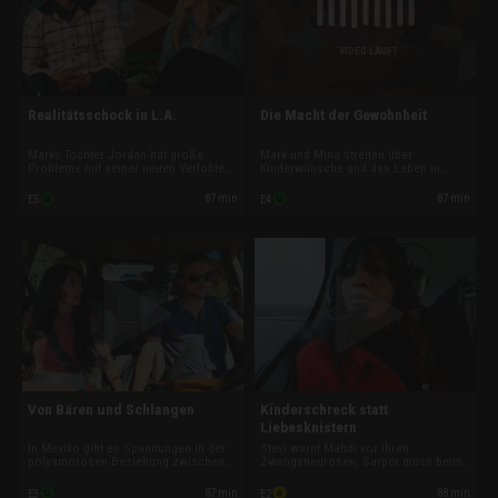
VIDEO LÄUFT
Realitätsschock in L.A.
Die Macht der Gewohnheit
Marks Tochter Jordan hat große
Mark und Mina streiten über
Probleme mit seiner neuen Verlobten
Kinderwünsche und das Leben in
und dem Baby. Parallel kracht es auch
seiner Rentnersiedlung. Joan hat
in der Dreierbeziehung: Als
Existenzängste, als Greg einen
87 min
87 min
E5
E4
herauskommt, dass Any Sex mit Matt
sicheren Job ablehnt. Mahdi ist von
hatte, während Amani schlief,
Stevis Aktbildern schockiert. Und beim
eskaliert die ohnehin schon
polyamorösen Dreiergespann hapert
angespannte Lage.
es am Vertrauen.
Von Bären und Schlangen
Kinderschreck statt
Liebesknistern
In Mexiko gibt es Spannungen in der
Stevi warnt Mahdi vor ihren
polyamorösen Beziehung zwischen
Zwangsneurosen, Sarper muss beim
Amani, Matt und Any. Zwischen Mark
Visums-Antrag sein Dominanzdenken
und Mina eskaliert die Situation, als
verbergen. Minas Vorfreude schwindet
87 min
88 min
E3
E2