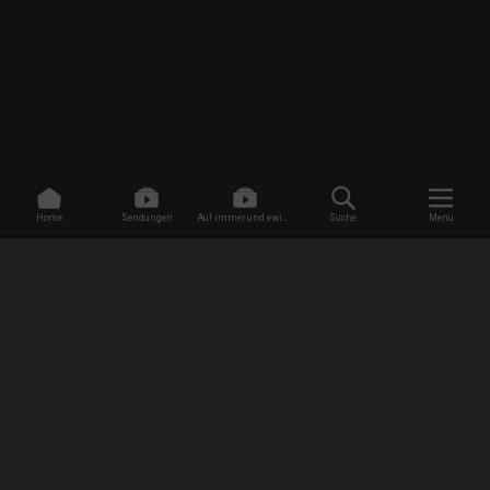
Home
Sendungen
Auf immer und ewig -
Suche
Menü
Dating ohne Grenzen
/
Sendungen
/
In 90 Tagen zum Altar - Dating ohne Grenzen
/
Die Macht der Gewohnheit
EMPFANG
AGB
Datenschutzbestimmungen
Jugendschutz
Impressum