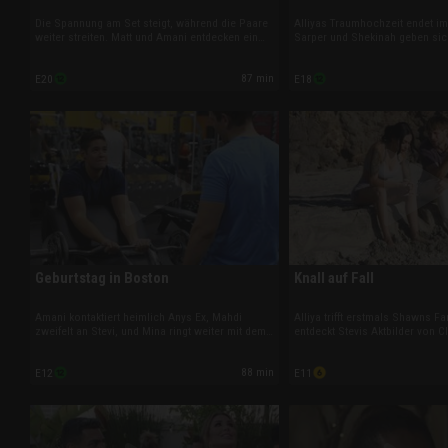
Die Spannung am Set steigt, während die Paare
Alliyas Traumhochzeit endet i
weiter streiten. Matt und Amani entdecken ein
Sarper und Shekinah geben sich 
Geheimnis über Any, Mahdi legt sich mit Daniele
das Ja-Wort. Jordan fürchtet si
an, Shawn trifft eine Entscheidung zu Alliya, und
zukünftigen Geschwistern, und
87 min
E20
E18
Sarper tritt mit Stand-up auf.
Wutausbruch, der die fragile D
zerstören droht.
Geburtstag in Boston
Knall auf Fall
Amani kontaktiert heimlich Anys Ex, Mahdi
Alliya trifft erstmals Shawns Fa
zweifelt an Stevi, und Mina ringt weiter mit dem
entdeckt Stevis Aktbilder von Cl
Ehevertrag. Greg überrascht Joan mit einem
plant Gregs und Joans Hochzei
New-York-Trip, während Alliya beim Arzt neue
um seine Liebe bangt. In Monta
88 min
E12
E11
Schritte ihrer Transition bespricht – mit Folgen
Sarper wegen Shekinahs Schwe
für ihre Beziehung.
gemeinsamen Zukunft.