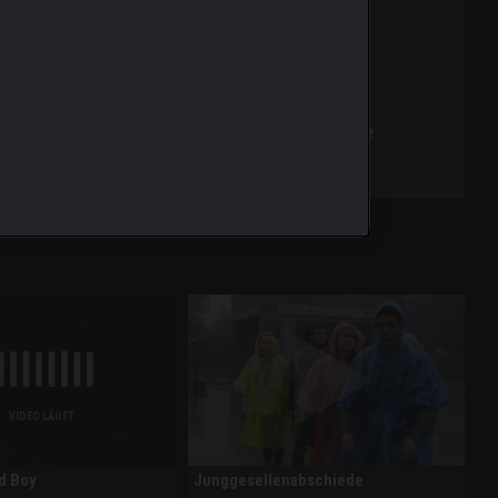
per streitet mit Dan. Während Anys Enthüllung alle
VIDEO LÄUFT
d Boy
Junggesellenabschiede