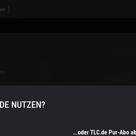
mes
ry.
.DE NUTZEN?
...oder TLC.de Pur-Abo a