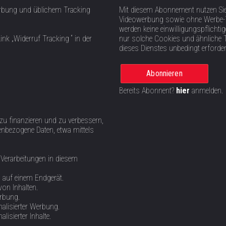
rbung und üblichem Tracking
Mit diesem Abonnement nutzen Si
Videowerbung sowie ohne Werbe-T
werden keine einwilligungspflich
ink „Widerruf Tracking “ in der
nur solche Cookies und ähnliche 
dieses Dienstes unbedingt erforder
Abonnieren
Bereits Abonnent?
hier
anmelden.
 zu finanzieren und zu verbessern,
nbezogene Daten, etwa mittels
 Verarbeitungen in diesem
n auf einem Endgerät.
von Inhalten.
erbung.
alisierter Werbung.
isierter Inhalte.