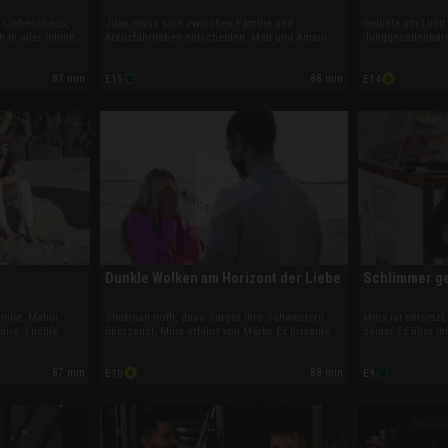
m Liebeschaos,
Juan muss sich zwischen Familie und
Gefühle am Limit
in aller Intimität
Kreuzfahrtleben entscheiden. Matt und Amani
Junggesellenpart
ch vor
werden mit Anys Wahrheit konfrontiert, Sarper
Familienausschlu
 Amani hat einen
schockt mit einer Ehevertrags-Klausel. Stevi
streitet mit Dan.
87 min
88 min
E15
E14
reierbeziehung zu
zweifelt vor der Hochzeit, und Joan und Lucille
erschüttert, hat
landen überraschend im Stripclub.
Wiedersehen mit 
Dunkle Wolken am Horizont der Liebe
Schlimmer g
milie, Mahdi
Shekinah hofft, dass Sarper ihre Schwestern
Mina ist entsetzt,
aire. Lucille
überzeugt, Mina erfährt von Marks Ex brisante
seiner Ex über i
t, während Matt
Wahrheiten. Stevi bekommt von Mahdi einen
Sofie testet Sarp
na zweifelt
Antrag am Strand, Jessica und Juan streiten
Mahdi, Joan will 
87 min
88 min
E10
E9
stern an der
beim Bowling. Und Any kämpft trotz Stripclub-
und Alliya plant 
Job um Vertrauen.