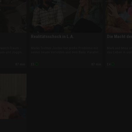
Realitätsschock in L.A.
Die Macht de
aywatch-Traum –
Marks Tochter Jordan hat große Probleme mit
Mark und Mina st
sen und Jogging
seiner neuen Verlobten und dem Baby. Parallel
das Leben in sei
Mahdi gesteht
kracht es auch in der Dreierbeziehung: Als
Existenzängste, 
n den USA bleiben
herauskommt, dass Any Sex mit Matt hatte,
ablehnt. Mahdi is
87 min
87 min
E5
E4
stellt neue
während Amani schlief, eskaliert die ohnehin
schockiert. Und
schon angespannte Lage.
Dreiergespann ha