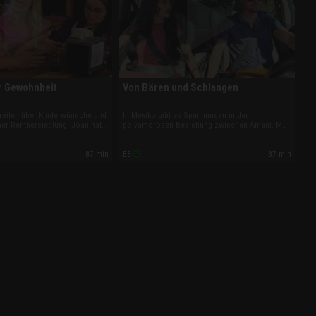
r Gewohnheit
Von Bären und Schlangen
reiten über Kinderwünsche und
In Mexiko gibt es Spannungen in der
ner Rentnersiedlung. Joan hat
polyamorösen Beziehung zwischen Amani, Matt
als Greg einen sicheren Job
und Any. Zwischen Mark und Mina eskaliert die
t von Stevis Aktbildern
Situation, als Mina abwertend über seine
87 min
87 min
E3
 beim polyamorösen
Tochter spricht. Und Sarper verabschiedet sich
pert es am Vertrauen.
unter Tränen von seiner Familie.