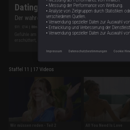
Dating ohne Grenzen: In 90 Tag
• Messung der Performance von Werbung.
• Analyse von Zielgruppen durch Statistiken 
verschiedenen Quellen.
Der wahre Bad Boy
• Verwendung spezieller Daten zur Auswahl von 
S
11
: E
14
|
88
min
|
Der wahre Bad Boy
|
• Entwicklung und Verbesserung der Dienstleis
• Verwendung spezieller Daten zur Auswahl vo
Gefühle am Limit: Mahdi bricht wütend seine Junggesellenpa
erschüttert, hat Mina ein bewegendes Wiedersehen mit ihre
Impressum
Datenschutzbestimmungen
Cookie Hin
Staffel 11 | 17 Videos
Wir müssen reden - Teil 2
All You Need Is Love