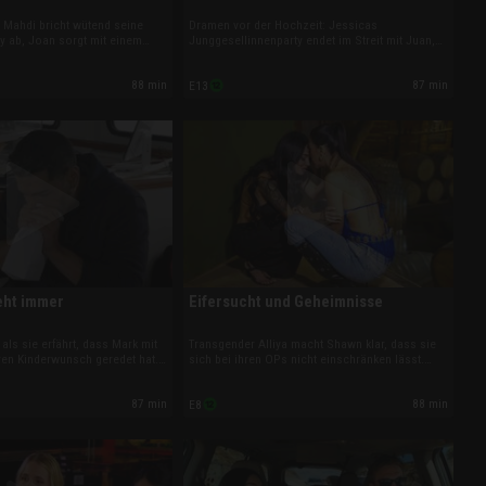
: Mahdi bricht wütend seine
Dramen vor der Hochzeit: Jessicas
y ab, Joan sorgt mit einem
Junggesellinnenparty endet im Streit mit Juan,
ss für Tränen, und Sarper
Stevi und Mahdi geraten in New Orleans an ihre
 Während Anys Enthüllung alle
Grenzen. Mina knüpft den Ehevertrag an eine
88 min
87 min
E13
 Mina ein bewegendes
Adoption – und Shekinah wirft mit Sarper die
ihrer Schwester.
Hochzeitspläne über Bord.
eht immer
Eifersucht und Geheimnisse
 als sie erfährt, dass Mark mit
Transgender Alliya macht Shawn klar, dass sie
hren Kinderwunsch geredet hat.
sich bei ihren OPs nicht einschränken lässt.
er gnadenlos, Stevi zweifelt an
Sarper muss Shekinahs Tochter von sich
Greg nur mit Job an ihrer Seite
überzeugen, sonst droht das Aus. Und Any
87 min
88 min
E8
schon die nächsten Eingriffe.
beichtet Amani ein Geheimnis, das die
polyamore Dreier-Beziehung gefährdet.