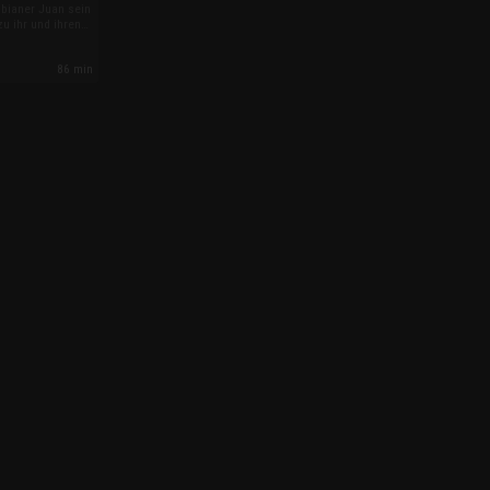
mbianer Juan sein
u ihr und ihren
ing zieht. Matt
en lassen, um
86 min
die USA zu holen.