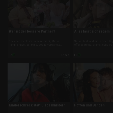
Wer ist der bessere Partner?
Alles lässt sich regeln
Shekinah steckt im Liebesdreieck, Marks
Sarper lebt in Miami seinen B
Familie misstraut Mina, Joans Verwandte
offenes Hemd, dramatische Po
pochen auf die Mitgift und Alliya platzt der
durch die Brandung inklusive. 
Kragen wegen Shawns ständigen Seitenhieben.
Stevi, dass er auch ohne sie i
87 min
E7
E6
Während Amani, Matt und Any neue Regeln
will. Und das polyamoröse Trio 
aufstellen, wankt ihr Liebesexperiment.
Regeln auf.
Kinderschreck statt Liebesknistern
Hoffen und Bangen