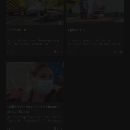
Episode 10
Episode 9
In Driffield wurde ein Motorradfahrer
Eine Autofahrerin ist auf einer
von einem Pkw überrollt. Ein
Schnellstraße mit einem Transporter
Hubschrauber der „Yorkshire Air
kollidiert. Die Patientin klagt nach dem
Ambulance“ eilt mit 260 km/h zur
Crash über Schmerzen im Rücken-,
43 min
43 min
E2
E1
Unfallstelle. Und in Thirsk benötigt ein
Brustkorb-, Becken- und
Radfahrer medizinische Hilfe. Der
Bauchbereich. Und eine Rentnerin mit
Mann ist in einer Kurve gestürzt.
ihrem Wagen gegen eine Hauswand
geprallt.
Helicopter ER Special: Einsatz
an der Küste
In diesem Special sind die Helikopter-
Teams der „Yorkshire Air Ambulance“
an der Küste im Einsatz. Dort müssen
die Piloten, Ärzte und
43 min
E1