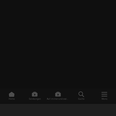
Home
Sendungen
Auf immer und ewig -
Suche
Menü
Dating ohne Grenzen
/
Sendungen
/
Helicopter ER - Rettung aus der Luft
/
Episode 6