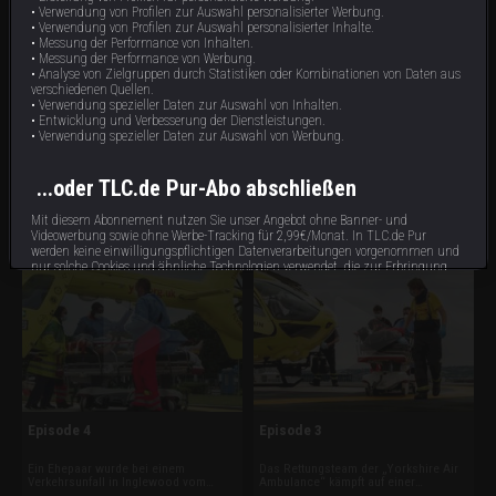
• Verwendung von Profilen zur Auswahl personalisierter Werbung.
• Verwendung von Profilen zur Auswahl personalisierter Inhalte.
• Messung der Performance von Inhalten.
• Messung der Performance von Werbung.
• Analyse von Zielgruppen durch Statistiken oder Kombinationen von Daten aus
VIDEO LÄUFT
verschiedenen Quellen.
• Verwendung spezieller Daten zur Auswahl von Inhalten.
• Entwicklung und Verbesserung der Dienstleistungen.
Episode 6
Episode 5
• Verwendung spezieller Daten zur Auswahl von Werbung.
Ein Autofahrer hat sich in
Bergretter weisen den Helikopter der
...oder TLC.de Pur-Abo abschließen
Scarborough mit seinem Fahrzeug
„Yorkshire Air Ambulance“ in einem
überschlagen und ist gegen einen
abgelegenen Waldgebiet mit einer
Baum geprallt. Der Patient kann seine
Leuchtrakete ein. Dort ist ein
Mit diesem Abonnement nutzen Sie unser Angebot ohne Banner- und
43 min
43 min
E12
E11
Beine nicht mehr spüren. Und die
Mountainbiker schwer gestürzt. Und
Videowerbung sowie ohne Werbe-Tracking für 2,99€/Monat. In TLC.de Pur
Crew von „Helimed 9-8“ eilt einem
ein Jockey wurde bei einem Reitunfall
werden keine einwilligungspflichtigen Datenverarbeitungen vorgenommen und
verunglückten Kletterer zu Hilfe.
von seinem Pferd eingequetscht.
nur solche Cookies und ähnliche Technologien verwendet, die zur Erbringung
dieses Dienstes unbedingt erforderlich sind.
Abonnieren
Bereits Abonnent?
hier
anmelden.
Impressum
Datenschutzbestimmungen
Cookie Hinweis
Allgemeine Gesch
Episode 4
Episode 3
Ein Ehepaar wurde bei einem
Das Rettungsteam der „Yorkshire Air
Verkehrsunfall in Inglewood vom
Ambulance“ kämpft auf einer
Motorrad geschleudert. Und auf einem
Landstraße um das Leben eines