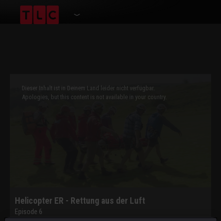
This
is
a
Dieser Inhalt ist in Deinem Land leider nicht verfügbar.
modal
window.
Apologies, but this content is not available in your country.
Helicopter ER - Rettung aus der Luft
Episode 6