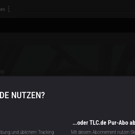
mes
ry.
.DE NUTZEN?
...oder TLC.de Pur-Abo a
rbung und üblichem Tracking
Mit diesem Abonnement nutzen Si