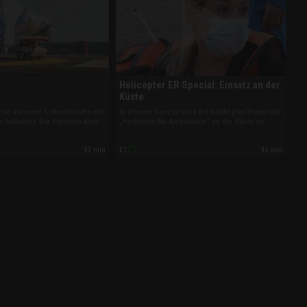
Helicopter ER Special: Einsatz an der
Küste
 ist auf einer Schnellstraße mit
In diesem Special sind die Helikopter-Teams der
kollidiert. Die Patientin klagt
„Yorkshire Air Ambulance“ an der Küste im
über Schmerzen im Rücken-,
Einsatz. Dort müssen die Piloten, Ärzte und
en- und Bauchbereich. Und eine
Rettungssanitäter schnell handeln, denn das
43 min
43 min
E1
rem Wagen gegen eine
Leben einiger Patienten hängt am seidenen
t.
Faden.