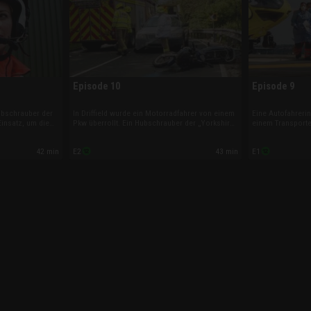
Episode 10
Episode 9
ubschrauber der
In Driffield wurde ein Motorradfahrer von einem
Eine Autofahrerin
insatz, um die
Pkw überrollt. Ein Hubschrauber der „Yorkshire
einem Transporter 
kehrsunfalls zu
Air Ambulance“ eilt mit 260 km/h zur
nach dem Crash 
iegt bei
Unfallstelle. Und in Thirsk benötigt ein Radfahrer
Brustkorb-, Beck
42 min
43 min
E2
E1
en zu einem
medizinische Hilfe. Der Mann ist in einer Kurve
Rentnerin mit ih
gestürzt.
Hauswand geprall