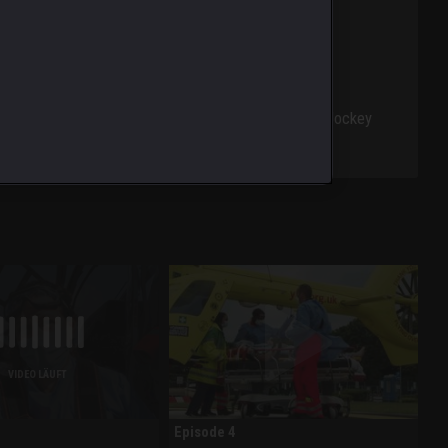
rt ist ein Mountainbiker schwer gestürzt. Und ein Jockey
VIDEO LÄUFT
Episode 4