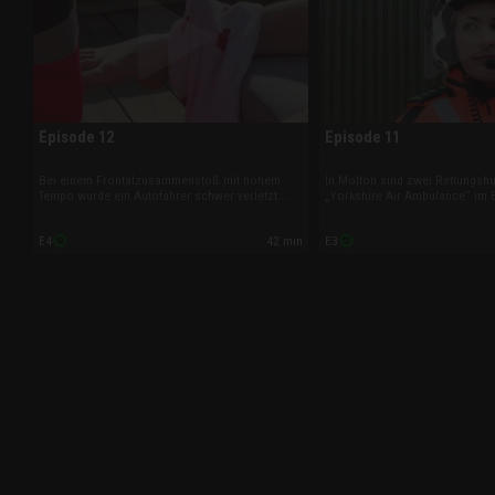
Episode 12
Episode 11
Bei einem Frontalzusammenstoß mit hohem
In Molton sind zwei Rettungsh
Tempo wurde ein Autofahrer schwer verletzt.
„Yorkshire Air Ambulance“ im E
Der 28-Jährige ist benommen und kann seine
Beteiligten eines schweren Ver
Beine nicht bewegen. Und in einer ländlichen
versorgen. Und „Helimed 9-9“ fl
42 min
E4
E3
Gegend ist ein Forstarbeiter auf medizinische
schwierigen Wetterverhältniss
Hilfe angewiesen.
Campingplatz.