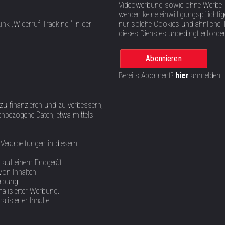
Videowerbung sowie ohne Werbe-T
werden keine einwilligungspflich
ink „Widerruf Tracking “ in der
nur solche Cookies und ähnliche 
dieses Dienstes unbedingt erforder
Abonnieren
Bereits Abonnent?
hier
anmelden.
 zu finanzieren und zu verbessern,
nbezogene Daten, etwa mittels
 Verarbeitungen in diesem
n auf einem Endgerät.
von Inhalten.
erbung.
alisierter Werbung.
isierter Inhalte.