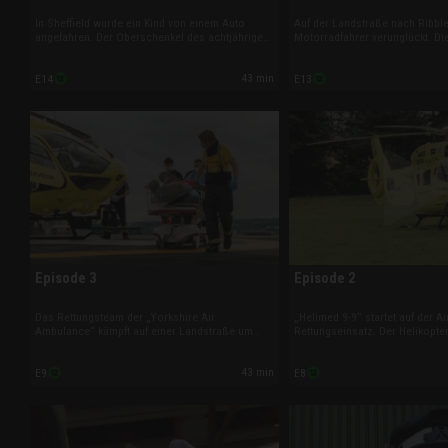
In Sheffield wurde ein Kind von einem Auto
Auf der Landstraße nach Ribble
angefahren. Der Oberschenkel des achtjährigen
Motorradfahrer verunglückt. Di
Jungen ist gebrochen. Möglicherweise hat er
Herzfrequenz könnte auf inner
bei dem Unfall auch innere Verletzungen
hindeuten. Und auf der höchst
43 min
E14
E13
davongetragen. Und auf dem Golfplatz geht es
Yorkshires hat sich eine Frau 
um Leben oder Tod.
am Sprunggelenk verletzt.
Episode 3
Episode 2
Das Rettungsteam der „Yorkshire Air
„Helimed 9-9“ startet auf der A
Ambulance“ kämpft auf einer Landstraße um
Rettungseinsatz. Der Helikopte
das Leben eines verunglückten
einen landwirtschaftlichen Betri
Motorradfahrers. Der Mann ist auf ein geparktes
Arbeiter von einer Maschine ge
43 min
E9
E8
Auto geprallt. Und zwei Kinder wurden auf einem
einer Sporthalle ist ein Fußballs
Zebrastreifen von einem Auto erfasst.