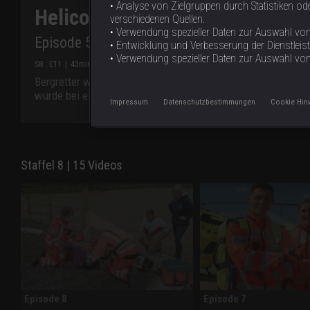
• Analyse von Zielgruppen durch Statistiken 
Helicopter ER - Rettung aus der
verschiedenen Quellen.
• Verwendung spezieller Daten zur Auswahl von 
Episode 5
• Entwicklung und Verbesserung der Dienstleis
• Verwendung spezieller Daten zur Auswahl vo
S
8
: E
11
|
43
min
|
Episode 5
|
Bergretter weisen den Helikopter der „Yorkshire Air Ambulan
wurde bei einem Reitunfall von seinem Pferd eingequetscht
Impressum
Datenschutzbestimmungen
Cookie Hin
Staffel 8 | 15 Videos
Episode 8
Episode 7