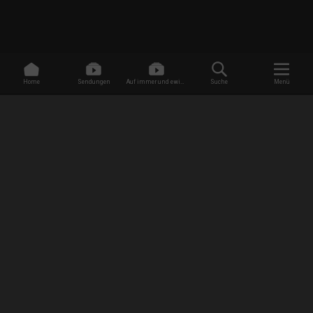
Home
Sendungen
Auf immer und ewig -
Suche
Menü
Dating ohne Grenzen
/
Sendungen
/
Ghosts Off Grid
/
Ein Dinner zum Gruseln
EMPFANG
AGB
Datenschutzbestimmungen
Jugendschutz
Impressum
FAQ
Newsletter Anmeldung
Presse
Jobs