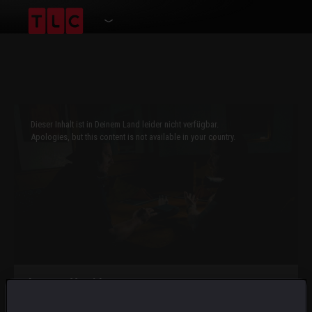
This
is
a
Dieser Inhalt ist in Deinem Land leider nicht verfügbar.
modal
window.
Apologies, but this content is not available in your country.
Ghosts Off Grid
Ein Dinner zum Gruseln