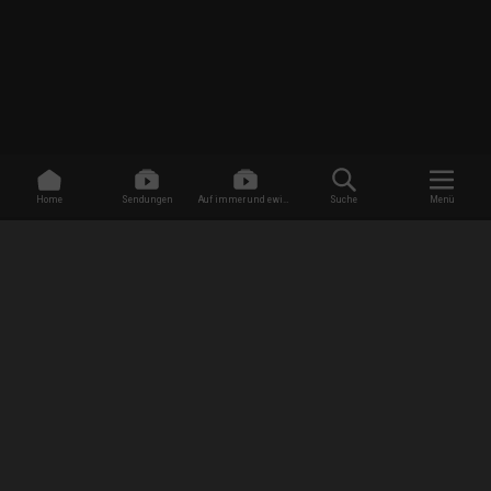
Home
Sendungen
Auf immer und ewig -
Suche
Menü
Dating ohne Grenzen
/
Sendungen
/
Ghost Adventures - House Calls
/
Vom Traumhaus zum Alptraum
EMPFANG
AGB
Datenschutzbestimmungen
Jugendschutz
Impressum
FAQ