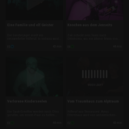
Eine Familie und elf Geister
Knochen aus dem Jenseits
Die Geisterjäger ereilt ein
Zak schickt sein Team nach
verzweifelter Hilferuf: In Indiana wird
Oklahoma, wo ein älterer Mann von
eine Familie von einer aggressiven
einer dunklen Macht in seinem Haus
spirituellen Macht aufgesucht. Zak
berichtet. Vor Ort stößt das Team auf
43 min
44 min
E5
E4
und sein Team versuchen
eine unheimliche Verbindung zu
schnellstmöglich Antworten zu finden,
einem entweihten Grabhügel – mit
bevor jemand ernsthaft verletzt wird.
erschreckenden Folgen.
VIDEO LÄUFT
Verlorene Kinderseelen
Vom Traumhaus zum Alptraum
Die Spuk-Ermittler werden nach Ohio
Hilferuf aus Tennessee: Amys
gerufen, um einem Paar zu helfen,
Elternhaus wird von unheimlichen
sein Traumhaus zurückzuerobern.
Phänomenen heimgesucht. Eisige
Dort wütet eine Horde von
Temperaturabfälle und geisterhafte
44 min
43 min
E3
E2
aggressiven Geistern, die einen
Angriffe treiben die Familie an ihre
spirituellen Angriff planen. Können die
Grenzen. Okkulte Spuren verdichten