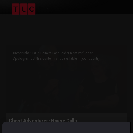
This
is
a
Dieser Inhalt ist in Deinem Land leider nicht verfügbar.
modal
window.
Apologies, but this content is not available in your country.
Ghost Adventures: House Calls
Vom Traumhaus zum Alptraum