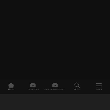
Home
Sendungen
Auf immer und ewig -
Suche
Menü
Dating ohne Grenzen
/
Sendungen
/
Filthy Fortunes - Schatz oder Schrott?
/
Sammler auf Abwegen