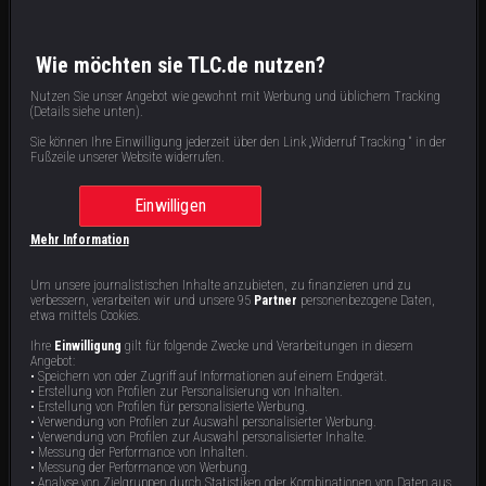
S
1
: E
4
|
43
min
|
Sammler auf Abwegen
|
In Perris locken Fahrzeuge und Musikinstrumente. Doch um die Schätze zu bergen,
müssen Matt Paxton und sein Team große Mengen an Schrott beiseiteschaffen. Diese
Aufgabe stellt auch für erfahrene Profis eine echte Herausforderung dar.
Wie möchten sie TLC.de nutzen?
Nutzen Sie unser Angebot wie gewohnt mit Werbung und üblichem Tracking
(Details siehe unten).
Staffel 1 | 8 Videos
Sie können Ihre Einwilligung jederzeit über den Link „Widerruf Tracking “ in der
Fußzeile unserer Website widerrufen.
Einwilligen
Mehr Information
Um unsere journalistischen Inhalte anzubieten, zu finanzieren und zu
verbessern, verarbeiten wir und unsere 95
Partner
personenbezogene Daten,
etwa mittels Cookies.
Außer Kontrolle
Computer-Chaos
Ihre
Einwilligung
gilt für folgende Zwecke und Verarbeitungen in diesem
Angebot:
Jede Menge Zeug: Das Ausmisten auf
Tragbare Computer aus den
• Speichern von oder Zugriff auf Informationen auf einem Endgerät.
einem weitläufigen Grundstück in
Achtzigerjahren und alte
• Erstellung von Profilen zur Personalisierung von Inhalten.
Fairfield erfordert viel Einsatz, doch
Elektronikgeräte könnten Matt Paxton
• Erstellung von Profilen für personalisierte Werbung.
am Ende lohnt sich die Mühe. Alleine
in Lebanon gutes Geld einbringen.
43 min
43 min
E8
E7
• Verwendung von Profilen zur Auswahl personalisierter Werbung.
das Altmetall könnte Matt Paxton und
Und in Oregon City erwarten die
seinem Entrümpelungsteam mehrere
Entrümpelungsexperten drei
• Verwendung von Profilen zur Auswahl personalisierter Inhalte.
Tausend Dollar einbringen.
Scheunen, die mit Militärausrüstung
• Messung der Performance von Inhalten.
gefüllt sind.
• Messung der Performance von Werbung.
• Analyse von Zielgruppen durch Statistiken oder Kombinationen von Daten aus