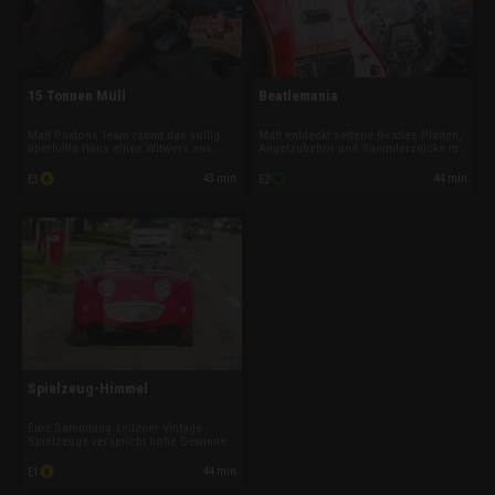
15 Tonnen Müll
Beatlemania
Matt Paxtons Team räumt das völlig
Matt entdeckt seltene Beatles-Platten,
überfüllte Haus eines Witwers aus.
Angelzubehör und Sammlerstücke mit
Zwischen Booten und Oldtimern sorgt
hohem Wert. Gleichzeitig wartet eine
eine seltene Magic-Johnson-
große Sportmemorabilia-Sammlung
43 min
44 min
E3
E2
Sammlung für große Hoffnung auf
auf ihre Bewertung.
einen lukrativen Verkauf.
Spielzeug-Himmel
Eine Sammlung seltener Vintage-
Spielzeuge verspricht hohe Gewinne,
doch unerwartete Funde sorgen für
zusätzliche Herausforderungen. Als
44 min
E1
die ersten Angebote enttäuschen,
muss Matt neue Käufer finden.