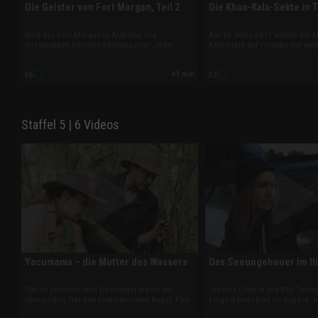
Die Geister von Fort Morgan, Teil 2
Die Khao-Kala-Sekte in 
Wird das Fort Morgan in Alabama von
Am 10. März 2011 warnte ein Mi
missmutigen Geistern heimgesucht? Jeder
Kala-Sekte auf Youtube vor ein
Winkel der 188 Jahre alten Befestigungsanlage
Naturkatastrophe in Asien. Und
aus Backstein und Granit erzählt eine düstere
wurde die Küste Japans nach 
43 min
E6
E3
Geschichte. Besucher haben dort angeblich
von einem Tsunami verwüstet. 
Stimmen und seltsame Geräusche gehört.
Koinzidenz reiner Zufall?
Staffel 5 | 6 Videos
Yacumama – die Mutter des Wassers
Das Seeungeheuer im Il
Tief im peruanischen Dschungel macht ein
Jessica Chobot und Phil Torres
übergroßes Tier den Einheimischen Angst. Phil
Folge Bärenspray im Gepäck, u
verfolgt eine möglicherweise unbekannte
hungrige Raubtiere abzuwehren