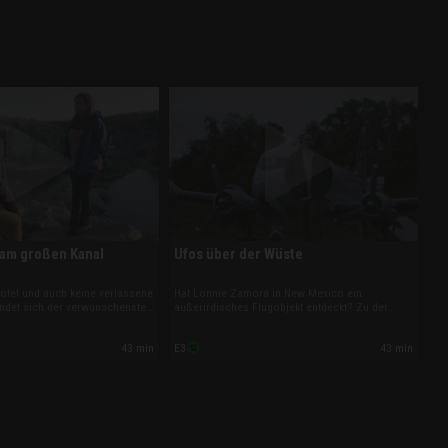
 am großen Kanal
Ufos über der Wüste
Hotel und auch keine verlassene
Hat Lonnie Zamora in New Mexico ein
findet sich der verwunschenste
außerirdisches Flugobjekt entdeckt? Zu der
iner 300 Kilometer langen
vermeintlichen UFO-Sichtung wurden kürzlich
essica Chobot und Phil Torres
von der Regierung geheime Dokumente
43 min
43 min
E3
nkles Kapitel der
freigegeben. Deshalb rollen Josh Gates,
eschichte ein.
Jessica Chobot und Phil Torres den Fall neu
auf.