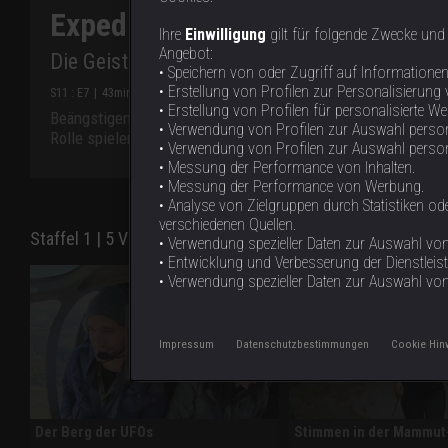
Expedition X - Dem Unheimliche
Ihre
Einwilligung
gilt für folgende Zwecke und
Angebot:
Die Geister von Trinidad, Teil 2
• Speichern von oder Zugriff auf Informatione
• Erstellung von Profilen zur Personalisierung 
S
11
: E
7
|
43
min
|
Die Geister von Trinidad, Teil 2
|
• Erstellung von Profilen für personalisierte W
Beängstigende Begegnungen und sogar Fälle von Teufelswahn
• Verwendung von Profilen zur Auswahl person
Rolle spielen dabei spirituelle Praktiken und magische Ritua
• Verwendung von Profilen zur Auswahl personal
• Messung der Performance von Inhalten.
• Messung der Performance von Werbung.
• Analyse von Zielgruppen durch Statistiken 
verschiedenen Quellen.
Staffel 1 | 5 Videos
• Verwendung spezieller Daten zur Auswahl von 
• Entwicklung und Verbesserung der Dienstleis
• Verwendung spezieller Daten zur Auswahl vo
Impressum
Datenschutzbestimmungen
Cookie Hin
Der Berg der UFOs
Stimmen in der Mammut