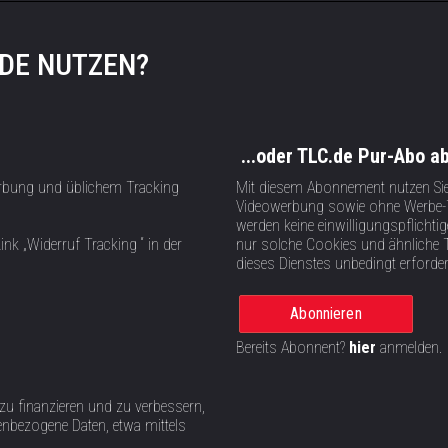
.DE NUTZEN?
...oder TLC.de Pur-Abo a
rbung und üblichem Tracking
Mit diesem Abonnement nutzen Si
Videowerbung sowie ohne Werbe-T
werden keine einwilligungspflich
ink „Widerruf Tracking “ in der
nur solche Cookies und ähnliche 
dieses Dienstes unbedingt erforder
Abonnieren
Bereits Abonnent?
hier
anmelden.
 zu finanzieren und zu verbessern,
nbezogene Daten, etwa mittels