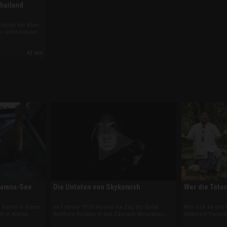
Thailand
tglied der Khao-
er verheerenden
 einen Tag später
einem Erdbeben
43 min
War diese
iamna-See
Die Untoten von Skykomish
Wer die Tote
 haben in dieser
Im Februar 1910 musste ein Zug der Great
Wer sich an den 
m in Alaska
Northern Railway in den Cascade Mountains
Halbinsel Yucatá
. Die beiden
nach heftigem Schneefall stoppen. Die
gegenüber respek