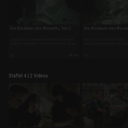
Die Rückkehr des Werwolfs, Teil 2
Die Rückkehr des Werwolf
Langes Fell, rasiermesserscharfe Zähne und
Ein Foto aus dem Jahr 2018,
glühend rote Augen: Die Suche nach der „Bray
Augenzeugenberichte und vers
Road Bestie“ geht weiter. Josh Gates, Jessica
Tierkadaver: Josh Gates, Jess
Chobot und Phil Torres sind der mysteriösen
Phil Torres brechen in dieser F
43 min
E2
E1
Kreatur in Wisconsin mit Drohnen und
Mittleren Westen auf. Denn in W
Wärmebildkameras auf der Spur.
angeblich ein Werwolf durch da
Staffel 4 | 2 Videos