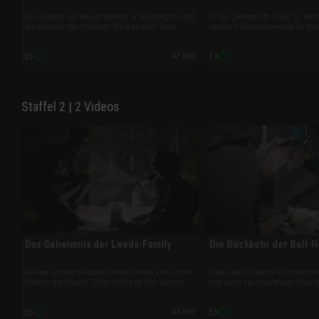
Die Gegend am Mount Adams in Washington gilt
In der „Mammoth Cave“ in Kent
als reinster Ufo-Hotspot. Wird es dem Team
obskure Schattenwesen für bla
gelingen, mit einem innovativen Hightech-Gerät
sorgen. Zusammen mit Höhlen
eines der rätselhaften Lichtobjekte vor die Linse
Wenner steigt das Team in die U
42 min
E5
E4
zu bekommen?
um mehr über das Geisterphä
herauszufinden.
Staffel 2 | 2 Videos
Das Geheimnis der Leeds-Family
Die Rückkehr der Bell-
In New Jersey machen Grusel-Storys von einem
Eine Familie wurde in Tenness
Dämon die Runde. Treibt dort seit 300 Jahren
von einer rachsüchtigen Hexe te
eine geflügelte Bestie ihr Unwesen? Seinen
Handelt es sich bei der Horror
Anfang nahm das Elend der Legende nach im
M.V. Ingram aus dem Jahr 1894 
43 min
E5
E3
Jahr 1735, als eine schwangere Frau blind vor
oder entspricht ein Teil der Ge