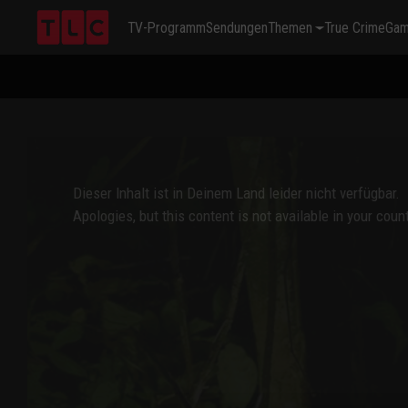
TV-Programm
Sendungen
Themen
True Crime
Ga
This
is
a
modal
window.
Dieser Inhalt ist in Deinem Land leider nicht verfügbar.
Apologies, but this content is not available in your count