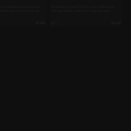
l von Kambodscha soll eine
Halb Mensch, halb Falter? In den USA macht
reatur auf Beute lauern: der
seit den 1960er Jahren die Legende vom
 über den mysteriösen
Mottenmann die Runde. Ob an diesem skurrilen
 erfahren, starten Jessica und
Mythos etwas dran sein könnte, wollen Josh
44 min
43 min
E1
uerliche Spurensuche im
Gates und sein Team in dieser Folge
Landes.
herausfinden.