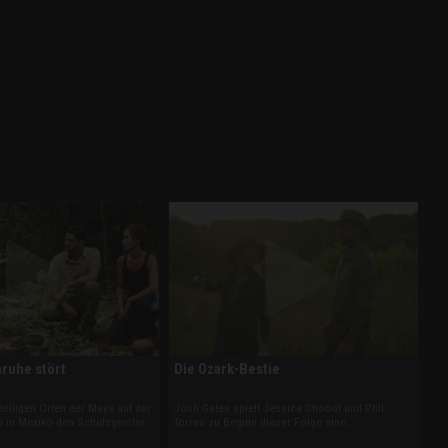
nruhe stört
Die Ozark-Bestie
heiligen Orten der Maya auf der
Josh Gates spielt Jessica Chobot und Phil
n in Mexiko den Schutzgeistern
Torres zu Beginn dieser Folge eine
tlos verhält und kostbare
Tonaufnahme vor. Die Furcht einflößenden