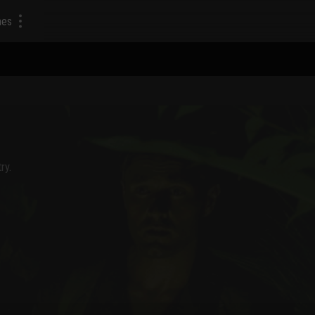
mes
ry.