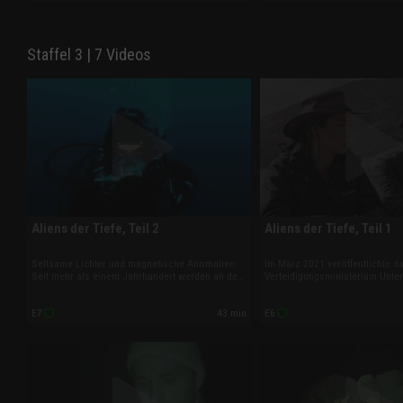
Zorn Flüche ausstieß.
historischen Tatsachen?
Staffel 3 | 7 Videos
Aliens der Tiefe, Teil 2
Aliens der Tiefe, Teil 1
Seltsame Lichter und magnetische Anomalien:
Im März 2021 veröffentlichte d
Seit mehr als einem Jahrhundert werden an der
Verteidigungsministerium Unter
kalifornischen Küste über und unter der
von zahlreichen Ufo-Sichtunge
Wasseroberfläche unbekannte Objekte
Catalina Island berichtet wird. 
43 min
E7
E6
gesichtet. Ziehen die Gewässer rund um
Region Aliens unterwegs oder g
Catalina Island Aliens magisch an?
Vorfälle andere Erklärungen?