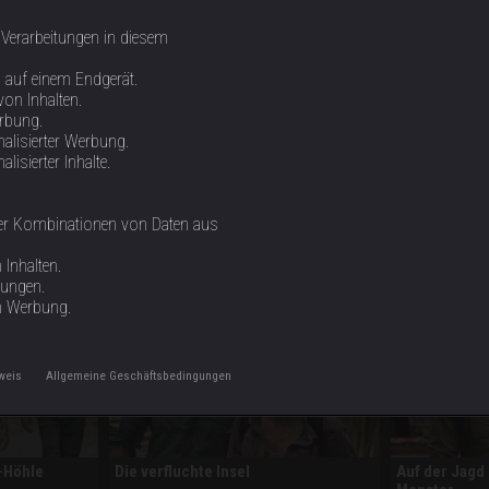
n auf der Spur
 Verarbeitungen in diesem
n auf einem Endgerät.
von Inhalten.
erbung.
: Heather Amaro und Phil Torres untersuchen auf der karibischen I
alisierter Werbung.
le?
isierter Inhalte.
oder Kombinationen von Daten aus
Inhalten.
tungen.
n Werbung.
weis
Allgemeine Geschäftsbedingungen
-Höhle
Die verfluchte Insel
Auf der Jagd