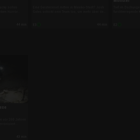
Monster
ucky sollen
Eine Geisterinsel mitten in Mexiko-Stadt? Josh
Tief im Dschunge
nken Horror
Gates schickt sein Team los, um mehr über den
furchterregende K
forscher Mark
Mythos in Erfahrung zu bringen. Demnach soll
Tek Tek! Um mehr
nterwelt hinab,
rund um die schwimmenden Gärten von
Affenmenschen zu
44 min
44 min
E3
E2
nomen
Xochimilco der Geist eines ertrunkenen
Phil eine abente
Mädchens sein Unwesen treiben!
Nordwesten des 
Hexe
ee vor 200 Jahren
rrorisiert:
-Story des Autors
um reine Fiktion
43 min
schichte