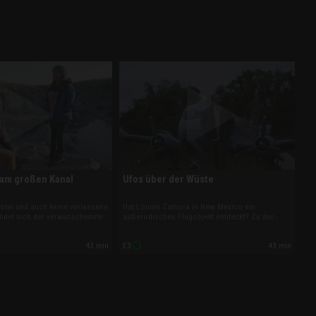
 am großen Kanal
Ufos über der Wüste
Hotel und auch keine verlassene
Hat Lonnie Zamora in New Mexico ein
findet sich der verwunschenste
außerirdisches Flugobjekt entdeckt? Zu der
iner 300 Kilometer langen
vermeintlichen UFO-Sichtung wurden kürzlich
essica Chobot und Phil Torres
von der Regierung geheime Dokumente
43 min
43 min
E3
nkles Kapitel der
freigegeben. Deshalb rollen Josh Gates,
eschichte ein.
Jessica Chobot und Phil Torres den Fall neu
auf.