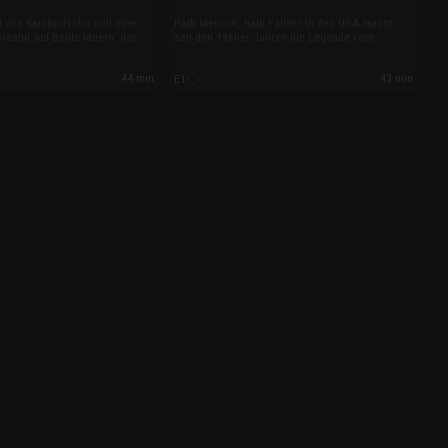
l von Kambodscha soll eine
Halb Mensch, halb Falter? In den USA macht
reatur auf Beute lauern: der
seit den 1960er Jahren die Legende vom
 über den mysteriösen
Mottenmann die Runde. Ob an diesem skurrilen
 erfahren, starten Jessica und
Mythos etwas dran sein könnte, wollen Josh
44 min
43 min
E1
uerliche Spurensuche im
Gates und sein Team in dieser Folge
Landes.
herausfinden.