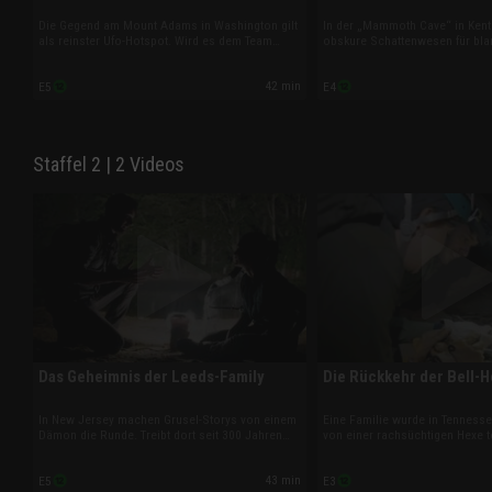
Die Gegend am Mount Adams in Washington gilt
In der „Mammoth Cave“ in Kent
als reinster Ufo-Hotspot. Wird es dem Team
obskure Schattenwesen für bla
gelingen, mit einem innovativen Hightech-Gerät
sorgen. Zusammen mit Höhlen
eines der rätselhaften Lichtobjekte vor die Linse
Wenner steigt das Team in die U
42 min
E5
E4
zu bekommen?
um mehr über das Geisterphä
herauszufinden.
Staffel 2 | 2 Videos
Das Geheimnis der Leeds-Family
Die Rückkehr der Bell-
In New Jersey machen Grusel-Storys von einem
Eine Familie wurde in Tenness
Dämon die Runde. Treibt dort seit 300 Jahren
von einer rachsüchtigen Hexe te
eine geflügelte Bestie ihr Unwesen? Seinen
Handelt es sich bei der Horror
Anfang nahm das Elend der Legende nach im
M.V. Ingram aus dem Jahr 1894 
43 min
E5
E3
Jahr 1735, als eine schwangere Frau blind vor
oder entspricht ein Teil der Ge