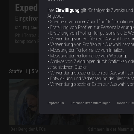
Expedition X - Dem Unheimliche
Ihre
Einwilligung
gilt für folgende Zwecke und
Angebot:
Eingefrorene Außerirdische
• Speichern von oder Zugriff auf Informatione
• Erstellung von Profilen zur Personalisierung 
S
10
: E
5
|
43
min
|
Eingefrorene Außerirdische
|
• Erstellung von Profilen für personalisierte W
Phil Torres und Heather Amaro versuchen, in Norwegen ei
• Verwendung von Profilen zur Auswahl person
komplexen Rätsels unter der Eisdecke des Djupsjøen-Sees 
• Verwendung von Profilen zur Auswahl personal
• Messung der Performance von Inhalten.
• Messung der Performance von Werbung.
• Analyse von Zielgruppen durch Statistiken 
verschiedenen Quellen.
Staffel 1 | 5 Videos
• Verwendung spezieller Daten zur Auswahl von 
• Entwicklung und Verbesserung der Dienstleis
• Verwendung spezieller Daten zur Auswahl vo
Impressum
Datenschutzbestimmungen
Cookie Hin
Der Berg der UFOs
Stimmen in der Mammut