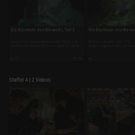
Die Rückkehr des Werwolfs, Teil 2
Die Rückkehr des Werwolf
Langes Fell, rasiermesserscharfe Zähne und
Ein Foto aus dem Jahr 2018,
glühend rote Augen: Die Suche nach der „Bray
Augenzeugenberichte und vers
Road Bestie“ geht weiter. Josh Gates, Jessica
Tierkadaver: Josh Gates, Jess
Chobot und Phil Torres sind der mysteriösen
Phil Torres brechen in dieser F
43 min
E2
E1
Kreatur in Wisconsin mit Drohnen und
Mittleren Westen auf. Denn in W
Wärmebildkameras auf der Spur.
angeblich ein Werwolf durch da
Staffel 4 | 2 Videos