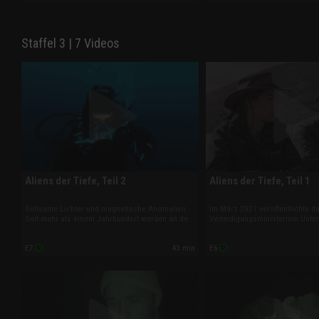
Zorn Flüche ausstieß.
historischen Tatsachen?
Staffel 3 | 7 Videos
Aliens der Tiefe, Teil 2
Aliens der Tiefe, Teil 1
Seltsame Lichter und magnetische Anomalien:
Im März 2021 veröffentlichte d
Seit mehr als einem Jahrhundert werden an der
Verteidigungsministerium Unter
kalifornischen Küste über und unter der
von zahlreichen Ufo-Sichtunge
Wasseroberfläche unbekannte Objekte
Catalina Island berichtet wird. 
43 min
E7
E6
gesichtet. Ziehen die Gewässer rund um
Region Aliens unterwegs oder g
Catalina Island Aliens magisch an?
Vorfälle andere Erklärungen?