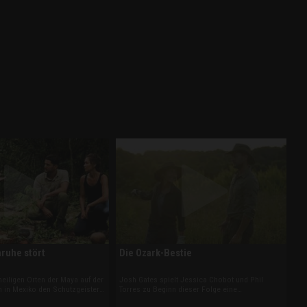
nruhe stört
Die Ozark-Bestie
heiligen Orten der Maya auf der
Josh Gates spielt Jessica Chobot und Phil
n in Mexiko den Schutzgeistern
Torres zu Beginn dieser Folge eine
tlos verhält und kostbare
Tonaufnahme vor. Die Furcht einflößenden