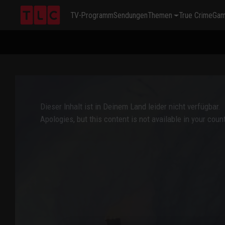
TV-Programm
Sendungen
Themen
True Crime
Ga
This
is
a
modal
window.
Dieser Inhalt ist in Deinem Land leider nicht verfügbar.
Apologies, but this content is not available in your count