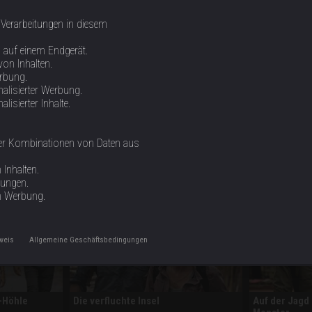
n auf der Spur
 Verarbeitungen in diesem
n auf einem Endgerät.
von Inhalten.
erbung.
n Puzzle aus Fundstücken, Zeugenaussagen und mysteriösen Lichte
alisierter Werbung.
verborgen?
isierter Inhalte.
oder Kombinationen von Daten aus
Inhalten.
tungen.
n Werbung.
weis
Allgemeine Geschäftsbedingungen
-Höhle
Die verfluchte Insel
Auf der Jagd