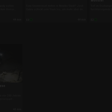
Monster
ucky sollen
Eine Geisterinsel mitten in Mexiko-Stadt? Josh
Tief im Dschunge
nken Horror
Gates schickt sein Team los, um mehr über den
furchterregende K
forscher Mark
Mythos in Erfahrung zu bringen. Demnach soll
Tek Tek! Um mehr
nterwelt hinab,
rund um die schwimmenden Gärten von
Affenmenschen zu
44 min
44 min
E3
E2
nomen
Xochimilco der Geist eines ertrunkenen
Phil eine abente
Mädchens sein Unwesen treiben!
Nordwesten des 
Hexe
ee vor 200 Jahren
rrorisiert:
-Story des Autors
um reine Fiktion
43 min
schichte