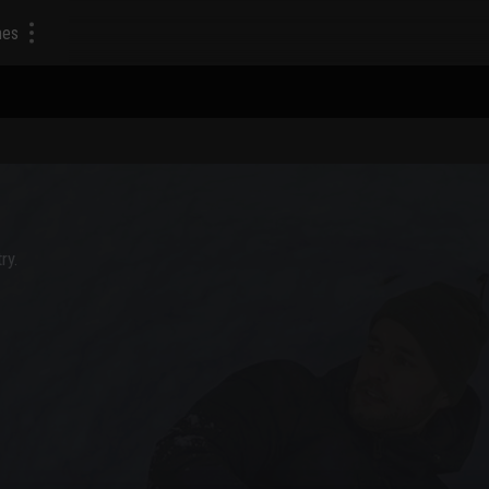
mes
ry.