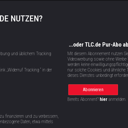
.DE NUTZEN?
...oder TLC.de Pur-Abo a
rbung und üblichem Tracking
Mit diesem Abonnement nutzen Si
Videowerbung sowie ohne Werbe-T
werden keine einwilligungspflich
ink „Widerruf Tracking “ in der
nur solche Cookies und ähnliche 
dieses Dienstes unbedingt erforder
Abonnieren
Bereits Abonnent?
hier
anmelden.
 zu finanzieren und zu verbessern,
nbezogene Daten, etwa mittels