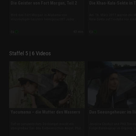
Die Geister von Fort Morgan, Teil 2
Die Khao-Kala-Sekte in 
Wird das Fort Morgan in Alabama von
Am 10. März 2011 warnte ein Mi
missmutigen Geistern heimgesucht? Jeder
Kala-Sekte auf Youtube vor ein
Winkel der 188 Jahre alten Befestigungsanlage
Naturkatastrophe in Asien. Und
aus Backstein und Granit erzählt eine düstere
wurde die Küste Japans nach 
43 min
E6
E3
Geschichte. Besucher haben dort angeblich
von einem Tsunami verwüstet. 
Stimmen und seltsame Geräusche gehört.
Koinzidenz reiner Zufall?
Staffel 5 | 6 Videos
Yacumama – die Mutter des Wassers
Das Seeungeheuer im Il
Tief im peruanischen Dschungel macht ein
Jessica Chobot und Phil Torres
übergroßes Tier den Einheimischen Angst. Phil
Folge Bärenspray im Gepäck, u
verfolgt eine möglicherweise unbekannte
hungrige Raubtiere abzuwehren