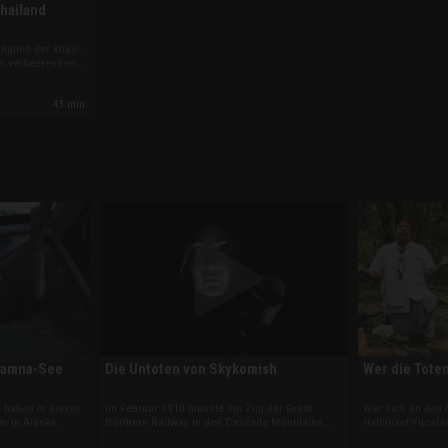
Thailand
tglied der Khao-
er verheerenden
 einen Tag später
einem Erdbeben
43 min
War diese
iamna-See
Die Untoten von Skykomish
Wer die Tote
 haben in dieser
Im Februar 1910 musste ein Zug der Great
Wer sich an den 
m in Alaska
Northern Railway in den Cascade Mountains
Halbinsel Yucatá
. Die beiden
nach heftigem Schneefall stoppen. Die
gegenüber respek