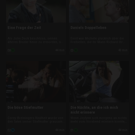
Eine Frage der Zeit
Daniels Doppelleben
Als John Duck beschloss, seinen
Einst war Michele glücklich über die
älteren Bruder Kevin zu ermorden, sah
Freiheiten, die ihr Mann Richard ihr
er keinen anderen Ausweg mehr. Um
zuschrieb. Sie ahnte allerdings nicht,
die Gefahr zu bannen, dass Kevin
dass Richard, sobald sie aus dem
44 min
43 min
E8
E3
eines Tages zum Mörder werden
Haus war, grausame Verbrechen
würde, machte ihn schließlich selbst
beging. Doch wie lange kann man
zum Täter.
seine kranke Neigung wirklich
verbergen?
Die böse Stiefmutter
Die Nächte, an die ich mich
nicht erinnere
Corey Breiningers Kindheit wurde von
Wenn Joylynn sich morgens an nichts
den Taten seiner Stiefmutter grausam
mehr vom Vorabend erinnern konnte,
überschattet. Von Schuldgefühlen
nahm sie an, dass sie zu viel
gequält, hielt er ihr Geheimnis
getrunken hatte. Doch was, wenn
44 min
44 min
E2
E1
jahrelang geheim. Doch kann er nun
Joylynn von ihrem eigenen Mann