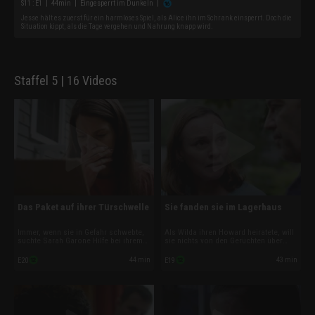
S
11
: E
1
|
44
min
|
Eingesperrt im Dunkeln
|
Jesse hält es zuerst für ein harmloses Spiel, als Alice ihn im Schrank einsperrt. Doch die
Situation kippt, als die Tage vergehen und Nahrung knapp wird.
Staffel 5 | 16 Videos
Das Paket auf ihrer Türschwelle
Sie fanden sie im Lagerhaus
Immer, wenn sie in Gefahr schwebte,
Als Wilda ihren Howard heiratete, will
suchte Sarah Garone Hilfe bei ihrem
sie nichts von den Gerüchten über
Stiefvater. Trotzdem verspürte sie eine
ihren neuen Gatten wissen. Bis sie
gewisse Furcht vor Gary. Doch Sarah
eines Tages knietief in seinen
44 min
43 min
E20
E19
hätte sich nie vorstellen können, dass
Machenschaften steckt und nach den
ausgerechnet ihr nächster
verstümmelten Opfern ihres Mannes
Verbündeter ihr wehtun würde.
sucht.