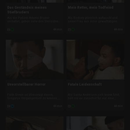
Das Geständnis meines
Mein Retter, mein Todfeind
Stiefbruders
Als die Polizei Adams Bruder
Als Rodney plötzlich auftaucht und
verhaftet, geben viele den Steroiden
seine Frau aus einer gewalttätigen
die Schuld. Doch Adam weiß, dass
Situation befreit, wirkt es wie eine
Dustin schon lange einen dunklen
Rettung in letzter Minute. Doch sie
44 min
44 min
E6
E5
Weg eingeschlagen hat und es
ahnt, dass hinter seiner „Heldentat“
zahlreiche Warnzeichen gab.
eine kranke Strategie steckt, um sie
niemals wieder gehen zu lassen.
Unvorstellbarer Horror
Fatale Leidenschaft
Faith Green ist überzeugt davon,
Als Sarita Anderson sich krank fühlt,
Gregorys Vergangenheit zu kennen,
hält sie es zunächst für nur eine
als sie ihm wieder in der Kirche ihres
Grippe. Sie ahnt nicht, dass der Mann,
Vaters begegnet. Sie gibt ihm eine
der sie liebevoll pflegt, in Wirklichkeit
44 min
44 min
E4
E3
zweite Chance – ohne zu ahnen, dass
für ihre Leiden verantwortlich ist –
seine dunklen Geheimnisse in einer
und sie nicht sein erstes Opfer ist.
schrecklichen Tragödie enden
werden.