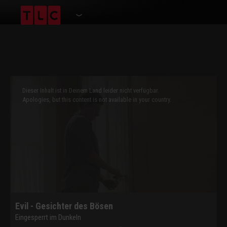
This
is
a
Dieser Inhalt ist in Deinem Land leider nicht verfügbar.
modal
window.
Apologies, but this content is not available in your country.
Evil - Gesichter des Bösen
Eingesperrt im Dunkeln