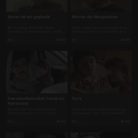
Keiner hat mir geglaubt
Meister der Manipulation
Als der junge Matt Roth seinen
Immer, wenn Chari sich wegen ihres
Stiefvater zur Arbeit begleitet, findet er
Mannes an die Polizei wendet, wird
sich in dessen ganz "normalen" Alltag
sie abgewiesen. Die Ermittler
wieder. Erst als Matt erwachsen ist,
schenken den Worten Edwars mehr
44 min
44 min
E18
E17
erkennt er die Orte als Kulissen
Glauben als ihr. Als sie ihn verlässt,
brutaler Morde wieder. Kann er das
weiß er sich perfide an ihren Liebsten
Puzzle endlich zusammensetzen?
zu rächen.
Vom amerikanischen Traum zur
Furie
Horrorstory
Als der Vater der siebenjährigen
Cindy übt sich in Selbstverteidigung,
Deborah Brashers sich in einem
seit sie weiß, dass ihre Schwester
Hotelzimmer umbringt, ist sie
bald aus der Haft entlassen wird. Die
fassungslos. 20 Jahre lang versucht
Geschichten der Schwestern könnten
44 min
43 min
E16
E13
Deborah den Selbstmord zu verstehen
unterschiedlicher nicht sein: War
- ohne Erfolg. Denn weder sie noch
Camellia schon immer böse, oder
die Polizei ahnen etwas von Roberts
trägt Cindy Schuld an der Verhaftung?
Doppelleben.