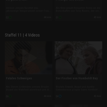
Vernon Jensen fürchtet das
Als Kind glaubt Benjamin Risha an die
jähzornige Temperament seiner Frau
Botschaften von Tony Alamo, der sich
Vicki so sehr, dass er den Entschluss
als Prophet Gottes ausgibt. Doch je
fasst, sich zu scheiden. Doch erst als
älter Benjamin wird, desto mehr
44 min
43 min
E2
E1
er sie endgültig verlässt, findet er
erkennt er die Lügen hinter den
heraus, wie weit sie tatsächlich geht,
Predigten – und fürchtet um sein
um sich zu rächen.
Leben.
Staffel 11 | 4 Videos
Fatales Schweigen
Der Fischer von Humboldt Bay
Als Steven Crittenden seinem Bruder
Brutale Gewalt, Angst und dunkle
Bryant die Wahrheit anvertraut und ihn
Geheimnisse prägen Sams Kindheit an
zum Schweigen verpflichtet, steht
der abgelegenen Humboldt Bay.
Bryant vor einer harten Entscheidung.
Jahrzehntelang schweigt er über die
44 min
43 min
E6
E4
Bewahrt er das Geheimnis und lässt
grausamen Verbrechen seines Vaters
einen Mörder davonkommen oder
– bis ihn die Vergangenheit
verrät er seine eigene Familie?
schließlich wieder einholt.