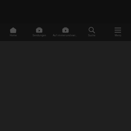
Home
Sendungen
Auf immer und ewig -
Suche
Menü
Dating ohne Grenzen
/
Sendungen
/
Evil - Gesichter des Bösen
/
Eingesperrt im Dunkeln
EMPFANG
AGB
Datenschutzbestimmungen
Jugendschutz
Impressum
FAQ
Newsletter Anmeldung
Presse
Jobs