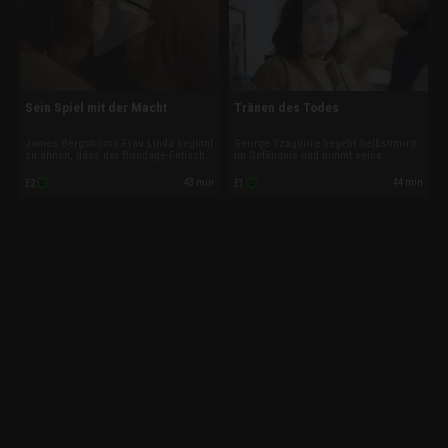
Sein Spiel mit der Macht
Tränen des Todes
James Bergstroms Frau Linda beginnt
George Yzaguirre begeht Selbstmord
zu ahnen, dass der Bondage-Fetisch
im Gefängnis und nimmt seine
ihres Mannes gefährliche Züge
Geheimnisse mit ins Grab. Seine Ex-
annimmt – doch niemand glaubt ihr.
Frau Jennifer beginnt sich zu fragen,
43 min
44 min
E2
E1
Je mehr sie jedoch über seine
wie viele ihrer Erinnerungen Hinweise
Obsession erfährt, desto
auf ungelöste Fälle enthalten.
entschlossener wird sie, ihren Mann
zu stoppen.