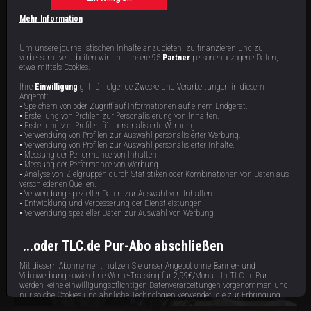
65 min
65 min
E16
E15
sich mit einem Verrückten
Gehring aufzudecken. Doch es sollte
eingelassen hat. Doch welche Tat
noch Jahre dauern, bis ein Fremder
Mehr Information
hatte sie unwissentlich verschleiert?
endlich Licht ins Dunkle brachte.
Um unsere journalistischen Inhalte anzubieten, zu finanzieren und zu
verbessern, verarbeiten wir und unsere 95
Partner
personenbezogene Daten,
etwa mittels Cookies.
Ihre
Einwilligung
gilt für folgende Zwecke und Verarbeitungen in diesem
Angebot:
• Speichern von oder Zugriff auf Informationen auf einem Endgerät.
• Erstellung von Profilen zur Personalisierung von Inhalten.
• Erstellung von Profilen für personalisierte Werbung.
Unfreiwillige Komplizin
Die wahre Geschichte von Dirty
• Verwendung von Profilen zur Auswahl personalisierter Werbung.
John
• Verwendung von Profilen zur Auswahl personalisierter Inhalte.
• Messung der Performance von Inhalten.
Als Shirley ihrer Mutter dabei hilft,
Kurz nachdem Terra den neuen Freund
• Messung der Performance von Werbung.
eine Leiche im Garten zu verscharren,
ihrer Mutter kennengelernt hatte, ahnte
• Analyse von Zielgruppen durch Statistiken oder Kombinationen von Daten aus
ahnt sie bereits, dass sie auch um ihr
sie bereits, dass dieser nichts Gutes
eigenes Leben fürchten muss. Doch
im Schilde führte. Johns Ziel: Die
verschiedenen Quellen.
65 min
65 min
E14
E13
wie kann sich Shirley aus dem
Familie Newell systematisch zu
• Verwendung spezieller Daten zur Auswahl von Inhalten.
Teufelskreis aus Erpressung und
zerstören. Wird Terra zum
• Entwicklung und Verbesserung der Dienstleistungen.
Straftaten befreien?
Selbstschutz nun selbst zum Töten
• Verwendung spezieller Daten zur Auswahl von Werbung.
gezwungen?
...oder TLC.de Pur-Abo abschließen
Mit diesem Abonnement nutzen Sie unser Angebot ohne Banner- und
Videowerbung sowie ohne Werbe-Tracking für 2,99€/Monat. In TLC.de Pur
werden keine einwilligungspflichtigen Datenverarbeitungen vorgenommen und
nur solche Cookies und ähnliche Technologien verwendet, die zur Erbringung
dieses Dienstes unbedingt erforderlich sind.