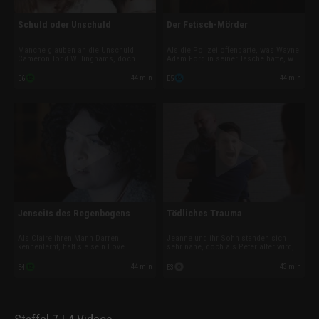
Schuld oder Unschuld
Der Fetisch-Mörder
Manche glauben an die Unschuld
Als die Polizei offenbarte, was Wayne
Cameron Todd Willinghams, doch
Adam Ford in seiner Tasche hatte, war
Stacy kannte den Verurteilten so gut
seine Ex-Frau Kelly entsetzt und
wie niemand sonst. Deshalb ist sie
angewidert - aber nicht überrascht.
44 min
44 min
E6
E5
fest überzeugt, dass die Ermittler ein
Die zentrale Frage der Ermittler kreiste
Monster gefasst haben, dass den Tod
sich aber um Kelly: Wie konnte sie ihm
verdient hat.
all die Zeit entkommen?
Jenseits des Regenbogens
Tödliches Trauma
Als Claire ihren Mann Darren
Jeanne und ihr Sohn standen sich
kennenlernt, hält sie sein Love
sehr nahe, doch als Peter älter wird,
Bombing für Zeichen wahrer Liebe.
wächst seine Besessenheit für den
Sie erkennt viel zu spät, dass seine
Tod. Als sie eines Tages eine Kugel
44 min
43 min
E4
E3
Motive andere sind: die pure
mit ihrem Namen findet, muss Jeanne
Kontrolle. Wenn Darren nicht mehr
drastische Maßnahmen ergreifen, um
seinen Willen bekommt, zeigt er sein
sich in Sicherheit zu bringen.
wahres Gesicht.