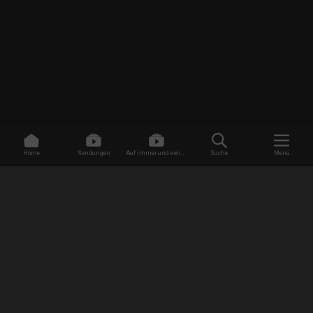
Home
Sendungen
Auf immer und ewig -
Suche
Menü
Dating ohne Grenzen
/
Sendungen
/
Durch dick und dünn - Freundschaft XXL
/
Die Zukunft ist eine Achterbahnfahrt
EMPFANG
AGB
Datenschutzbestimmungen
Jugendschutz
Impressum