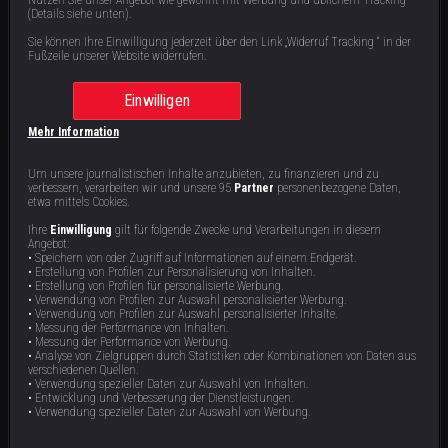
S
3
: E
8
|
43
min
|
Die Zukunft ist eine Achterbahnfahrt
|
(Details siehe unten).
Während Scott vor seiner riskanten OP steht, kämpft Meghan an mehreren Fronten. Beim
Styling-Experiment probieren die Freundinnen auffällige, figurbetonte Outfits – und
Sie können Ihre Einwilligung jederzeit über den Link „Widerruf Tracking “ in der
gewinnen neues Selbstbewusstsein. Der Weg bleibt trotzdem hart.
Fußzeile unserer Website widerrufen.
Einwilligen
Staffel 3 | 8 Videos
Mehr Information
Um unsere journalistischen Inhalte anzubieten, zu finanzieren und zu
verbessern, verarbeiten wir und unsere 95
Partner
personenbezogene Daten,
etwa mittels Cookies.
Ihre
Einwilligung
gilt für folgende Zwecke und Verarbeitungen in diesem
Angebot:
VIDEO LÄUFT
• Speichern von oder Zugriff auf Informationen auf einem Endgerät.
• Erstellung von Profilen zur Personalisierung von Inhalten.
• Erstellung von Profilen für personalisierte Werbung.
• Verwendung von Profilen zur Auswahl personalisierter Werbung.
Die Zukunft ist eine
Ein Ausflug gegen die
• Verwendung von Profilen zur Auswahl personalisierter Inhalte.
Achterbahnfahrt
Depression
• Messung der Performance von Inhalten.
• Messung der Performance von Werbung.
Während Scott vor seiner riskanten
Scott organisiert einen Trip in die
OP steht, kämpft Meghan an mehreren
Berge, um Tina nach ihrer OP
• Analyse von Zielgruppen durch Statistiken oder Kombinationen von Daten aus
Fronten. Beim Styling-Experiment
aufzumuntern. Natur und Snowtubing
verschiedenen Quellen.
probieren die Freundinnen auffällige,
sorgen für gute Stimmung, doch Scott
43 min
43 min
E8
E7
• Verwendung spezieller Daten zur Auswahl von Inhalten.
figurbetonte Outfits – und gewinnen
ist auf Diät gesetzt und äußerst
• Entwicklung und Verbesserung der Dienstleistungen.
neues Selbstbewusstsein. Der Weg
reizbar. Beim gemeinsamen Essen
• Verwendung spezieller Daten zur Auswahl von Werbung.
bleibt trotzdem hart.
eskalieren Konflikte – auch zwischen
den Frauen.