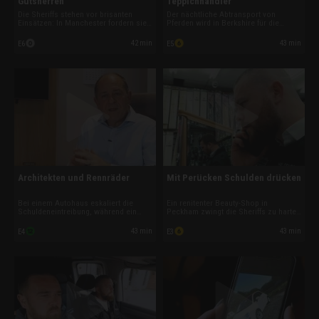
Gutsherren
Teppichhändler
Die Sheriffs stehen vor brisanten
Der nächtliche Abtransport von
Einsätzen: In Manchester fordern sie
Pferden wird in Berkshire für die
ausstehende Löhne von einer
Schulden-Sheriffs zu einer
Reinigungsfirma ein. An der Küste
gefährlichen Aktion. Und in Halifax
42 min
43 min
E6
E5
kämpft eine Vermieterin um
stellen ihre Kollegen einen
Entschädigung nach massiven
Teppichhändler, der seine Schulden
Mietschäden, und auf einem Landgut
nicht zahlt, bis hochwertige Ware
droht angeblich Insolvenz.
gepfändet wird.
Architekten und Rennräder
Mit Perücken Schulden drücken
Bei einem Autohaus eskaliert die
Ein renitenter Beauty-Shop in
Schuldeneintreibung, während ein
Peckham zwingt die Sheriffs zu harten
Innenarchitekt um Rückerstattung für
Maßnahmen: Schlösser versiegeln
miserabel vergoldete Bauteile kämpft.
und hunderte Perücken
43 min
43 min
E4
E3
Und in Wakefield geraten hochwertige
beschlagnahmen. Gleichzeitig treiben
Rennräder ins Visier der Sheriffs.
Kollegen in London und Maidstone
die Schulden bei Autohändlern und
Dachdeckern ein.