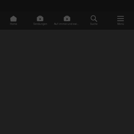
Home
Sendungen
Auf immer und ewig -
Suche
Menü
Dating ohne Grenzen
/
Sendungen
/
Die Schulden-Sheriffs: Wir regeln das!
/
Beutezug im Hotel
EMPFANG
AGB
Datenschutzbestimmungen
Jugendschutz
Impressum
FAQ
Newsletter Anmeldung
Presse
Jobs
RISE