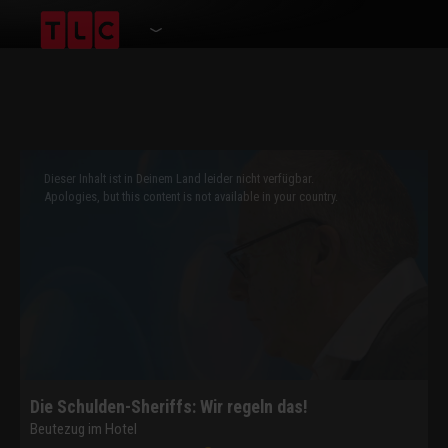
This
is
a
Dieser Inhalt ist in Deinem Land leider nicht verfügbar.
modal
window.
Apologies, but this content is not available in your country.
Die Schulden-Sheriffs: Wir regeln das!
Beutezug im Hotel