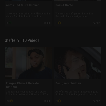
Autos und teure Bücher
Bars & Boote
In Yorkshire eskaliert die Pfändung bei
Widerstand auf ganzer Linie: Ein
einem Autohändler, in London
Promi-Lokal verweigert die
scheitern Zahlungen eines Luxus-
Gehaltszahlung, ein Bootsbesitzer
Verlags an Zeitverschiebung und
streitet über seinen angeblichen
43 min
42 min
E2
E1
blockierten Kreditkarten. Und bei einer
Wohnsitz und ein Mechaniker verliert
Schuldnerin stoßen die Sheriffs auf
die Nerven. Doch die Schulden-
einen völlig unerwarteten Fund.
Sheriffs bleiben hart. Zahlen oder
pfänden?
Staffel 9 | 10 Videos
Eisiges Klima & Defekte
Designerschulden
Getriebe
Unbezahlte Rechnungen und sture
Autofan Oskar fordert Entschädigung
Schuldner halten die Sheriffs auf Trab.
für beschädigte Felgen, doch erst die
In London eskaliert ein Streit um eine
Schulden-Sheriffs bewegen den
Klimaanlagen-Reparatur, im Norden
Mechaniker zur Zahlung. Außerdem
43 min
42 min
E10
E9
geht es um ausstehende Gehälter.
ignorieren ein teurer
Zudem muss sich ein Autohändler für
Designermöbelladen sowie ein