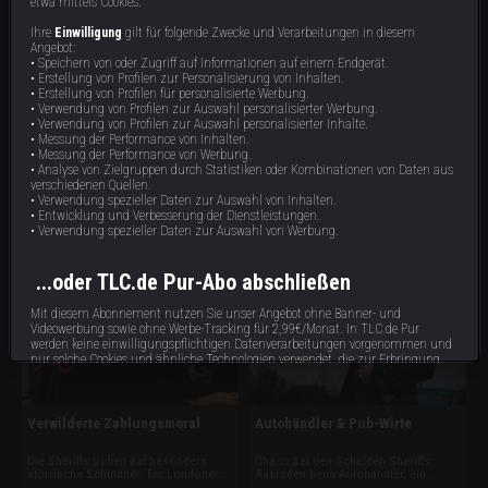
etwa mittels Cookies.
Ihre
Einwilligung
gilt für folgende Zwecke und Verarbeitungen in diesem
Angebot:
• Speichern von oder Zugriff auf Informationen auf einem Endgerät.
• Erstellung von Profilen zur Personalisierung von Inhalten.
• Erstellung von Profilen für personalisierte Werbung.
• Verwendung von Profilen zur Auswahl personalisierter Werbung.
• Verwendung von Profilen zur Auswahl personalisierter Inhalte.
Werkstattdiagnose: Pfändung
Unterhalt & Taxiboote
• Messung der Performance von Inhalten.
• Messung der Performance von Werbung.
• Analyse von Zielgruppen durch Statistiken oder Kombinationen von Daten aus
Erst die drohende Pfändung eines
Ein Zahnarzt zahlt erst unter
verschiedenen Quellen.
Mini-Cabrios bringt Sandras Geld
Pfändungsdruck den Unterhalt, den er
zurück. In Wales entlarven Sheriffs
seiner Frau schuldet. In Cornwall
• Verwendung spezieller Daten zur Auswahl von Inhalten.
einen Pub-Betreiber mit 12.000 Pfund
sichern Sheriffs zwei Taxiboote für
• Entwicklung und Verbesserung der Dienstleistungen.
43 min
42 min
E8
E7
Schulden. Und eine Werkstatt zahlt
5500 Pfund. Und ein Autohändler
• Verwendung spezieller Daten zur Auswahl von Werbung.
ihre Schulden nur, weil sonst ihr
muss blechen, weil er den Wagen
teures Diagnosegerät beschlagnahmt
eines Kunden ohne Erlaubnis
würde.
weiterverkauft hat.
...oder TLC.de Pur-Abo abschließen
Mit diesem Abonnement nutzen Sie unser Angebot ohne Banner- und
Videowerbung sowie ohne Werbe-Tracking für 2,99€/Monat. In TLC.de Pur
werden keine einwilligungspflichtigen Datenverarbeitungen vorgenommen und
nur solche Cookies und ähnliche Technologien verwendet, die zur Erbringung
dieses Dienstes unbedingt erforderlich sind.
Verwilderte Zahlungsmoral
Autohändler & Pub-Wirte
Abonnieren
Bereits Abonnent?
hier
anmelden.
Die Sheriffs treffen auf besonders
Chaos bei den Schulden-Sheriffs:
störrische Schuldner: Ein Londoner
Ausreden beim Autohändler, ein
Motorradhändler verweigert die
brüllender Schuldner in Bedfordshire