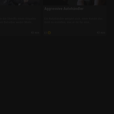
Aggressive Autohändler
 die Sheriffs einen illegalen
Ein Autohändler weigert sich, einer Kundin das
en Betreiber weder Miete
Geld zu erstatten, das er ihr für eine
laubte Bewohner meldete.
Schrottkarre abgenommen hatte. Parallel stellen
ollegen die Tricks eines
die Sheriffs einen flüchtigen Barbetreiber, und in
43 min
43 min
E1
 und setzen einen
Blackburn will ein Kfz-Händler die Vollstreckung
ootshersteller unter Druck.
ausbremsen.