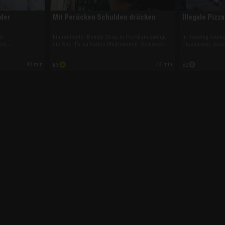
der
Mit Perücken Schulden drücken
Illegale Pizza
ie
Ein renitenter Beauty-Shop in Peckham zwingt
In Reading räumen
ein
die Sheriffs zu harten Maßnahmen: Schlösser
Pizzaladen, dess
ng für miserabel
versiegeln und hunderte Perücken
zahlte noch uner
 in Wakefield
beschlagnahmen. Gleichzeitig treiben Kollegen
Parallel decken K
43 min
43 min
E3
E2
ins Visier der
in London und Maidstone die Schulden bei
Autohändlers auf
Autohändlern und Dachdeckern ein.
internationalen B