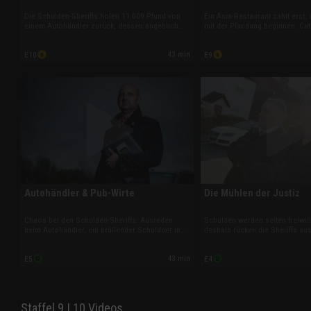
Die Schulden-Sheriffs holen 11.000 Pfund von
Ein Asia-Restaurant zahlt erst, 
einem Autohändler zurück, dessen angeblich
mit der Pfändung beginnen. Cat
weltreise-tauglicher Polizei-Van schon in
erhält ihr Geld von einem säum
Spanien kollabierte. Parallel wird in einem
Eventmanager zurück. Und ein
43 min
E10
E9
Herrenhaus um ausstehende Löhne für eine
erstattet seine Schulden nur, w
Hochzeitsplanerin gekämpft.
Antiquitäten einkassiert werden
Autohändler & Pub-Wirte
Die Mühlen der Justiz
Chaos bei den Schulden-Sheriffs: Ausreden
Schulden werden selten freiwil
beim Autohändler, ein brüllender Schuldner in
deshalb rücken die Sheriffs aus
Bedfordshire und ein Pub, in dem sich niemand
einen Mann, der trotz Krebserk
verantwortlich fühlt. Doch am Ende heißt es:
unrechtmäßig entlassen wurde
43 min
E5
E4
zahlen oder gepfändet werden.
räumen sie ein besetztes Haus 
einen zahlungsunwilligen Autoh
Staffel 9 | 10 Videos