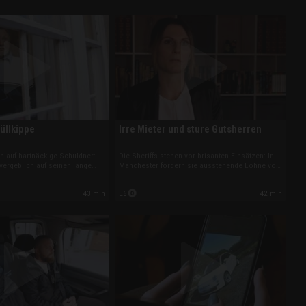
Müllkippe
Irre Mieter und sture Gutsherren
fen auf hartnäckige Schuldner:
Die Sheriffs stehen vor brisanten Einsätzen: In
 vergeblich auf seinen lange
Manchester fordern sie ausstehende Löhne von
 XK 120, obwohl die Oldtimer-
einer Reinigungsfirma ein. An der Küste kämpft
wertvoller Fahrzeuge ist. Und in
eine Vermieterin um Entschädigung nach
43 min
42 min
E6
iert ein Einsatz gegen illegale
massiven Mietschäden, und auf einem Landgut
droht angeblich Insolvenz.