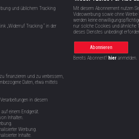
rbung und üblichem Tracking
Mit diesem Abonnement nutzen Si
Videowerbung sowie ohne Werbe-T
werden keine einwilligungspflich
ink „Widerruf Tracking “ in der
nur solche Cookies und ähnliche 
dieses Dienstes unbedingt erforder
Abonnieren
Bereits Abonnent?
hier
anmelden.
 zu finanzieren und zu verbessern,
nbezogene Daten, etwa mittels
 Verarbeitungen in diesem
n auf einem Endgerät.
von Inhalten.
erbung.
alisierter Werbung.
isierter Inhalte.