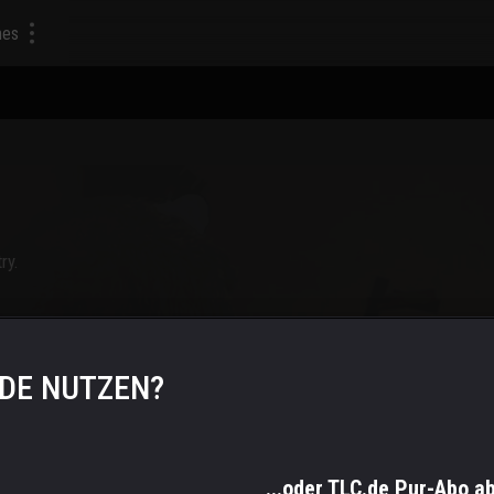
mes
ry.
.DE NUTZEN?
...oder TLC.de Pur-Abo a