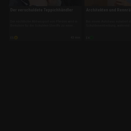
Der verschuldete Teppichhändler
Architekten und Rennrä
Der nächtliche Abtransport von Pferden wird in
Bei einem Autohaus eskaliert d
Berkshire für die Schulden-Sheriffs zu einer
Schuldeneintreibung, während 
gefährlichen Aktion. Und in Halifax stellen ihre
Innenarchitekt um Rückerstattu
Kollegen einen Teppichhändler, der seine
vergoldete Bauteile kämpft. Und
43 min
E5
E4
Schulden nicht zahlt, bis hochwertige Ware
geraten hochwertige Rennräder 
gepfändet wird.
Sheriffs.