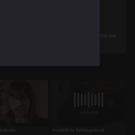
huldet seinem Gärtner den Lohn, und in Wales holen Rob und
VIDEO LÄUFT
Taxiboote
Verwilderte Zahlungsmoral