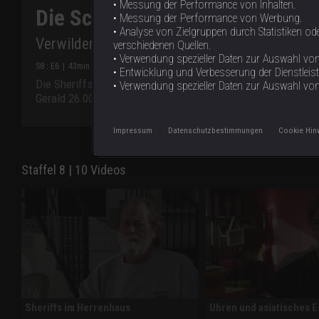
• Messung der Performance von Inhalten.
Die Schulden-Sheriffs: Wir rege
• Messung der Performance von Werbung.
• Analyse von Zielgruppen durch Statistiken 
Verwilderte Zahlungsmoral
verschiedenen Quellen.
• Verwendung spezieller Daten zur Auswahl von 
S
8
: E
6
|
43
min
|
Verwilderte Zahlungsmoral
|
• Entwicklung und Verbesserung der Dienstleis
Die Sheriffs treffen auf besonders störrische Schuldner: Ei
• Verwendung spezieller Daten zur Auswahl vo
Gerald 26.000 Pfund von einem renitenten Nichtzahler zurüc
Impressum
Datenschutzbestimmungen
Cookie Hin
Staffel 8 | 10 Videos
Sheriffs im Herrenhaus
Uhren und asiatisches 