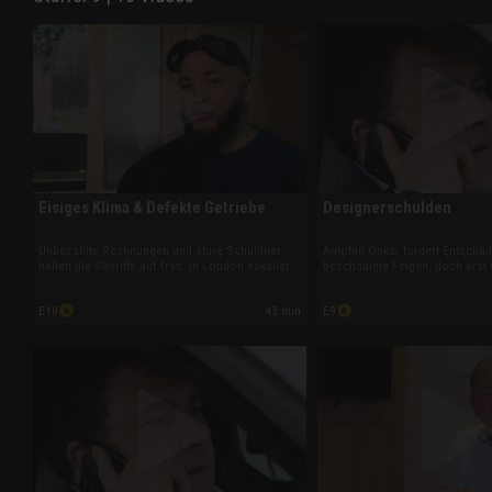
Eisiges Klima & Defekte Getriebe
Designerschulden
Unbezahlte Rechnungen und sture Schuldner
Autofan Oskar fordert Entschäd
halten die Sheriffs auf Trab. In London eskaliert
beschädigte Felgen, doch erst 
ein Streit um eine Klimaanlagen-Reparatur, im
Sheriffs bewegen den Mechanik
Norden geht es um ausstehende Gehälter.
Außerdem ignorieren ein teure
43 min
E10
E9
Zudem muss sich ein Autohändler für ein
Designermöbelladen sowie ein 
defektes Fahrzeug verantworten.
ihre offenen Rechnungen.