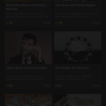
Große Maschinen und kleine
Hausboot und Hunde-Nippes
Münzen
Eine Luxus-Hermès-Handtasche,
Ein liebevoll ausgebautes Hausboot,
seltene Münzen und ein riesiger Lkw
ein fragwürdiger Picasso und
sorgen für riskante Deals. Dazu
tierische Sammlerstücke landen
bringen fragwürdige Kneipen-Kunst
diesmal auf dem Tresen. Außerdem
43 min
43 min
E12
E11
und Tupper-Boxen voller Gold die
sorgen ein spektakulärer Wasser-
Pfandhaus-Profis diesmal ordentlich
Scooter, kuriose Lagerfundstücke und
ins Schwitzen.
ein emotionales Hilfsprojekt für
besondere Momente.
James Bond und die Kristalle
Die Büchse der Pandora
Zwischen Bergkristallen, Luxus-
Seltene Skateboards, Street-Art,
Spielzeugen für Erwachsene und
geerbter Schmuck und ein
signierten Kultobjekten der Sportwelt
restauriertes Hovercraft sorgen
wird hart verhandelt. Ein spektakuläres
diesmal für riskante Deals. Während
43 min
43 min
E10
E9
Speedboot und seltene Autogramm-
Nathan vom schnellen Gewinn träumt,
Schätze sorgen diesmal für
hofft Charlie bei einem alten
besonders große Augen im
Cocktailshaker auf einen verborgenen
Pfandhaus.
Schatz.