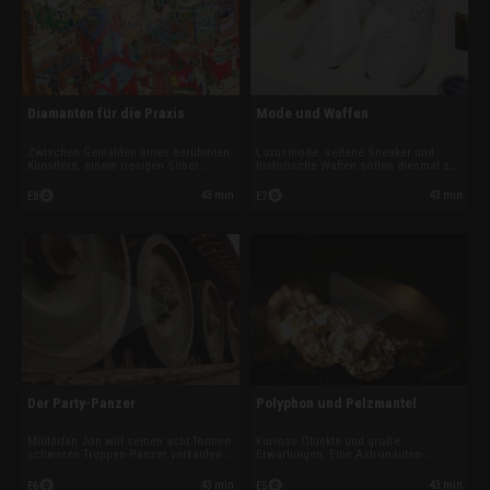
Diamanten für die Praxis
Mode und Waffen
Zwischen Gemälden eines berühmten
Luxusmode, seltene Sneaker und
Künstlers, einem riesigen Silber-
historische Waffen sollen diesmal zu
Sombrero, wertvollem Schmuck und
Geld gemacht werden. Während Phil
kunstvollen Telefonzellen wittern die
von seinem eigenen Laden träumt,
43 min
43 min
E8
E7
Pfandleiher den großen Deal. Doch
muss Pfandleiher Charlie
nicht jeder vermeintliche Schatz hält
entscheiden, wie viel eine olympische
am Ende, was er verspricht.
Fackel und Weltkriegswaffen wirklich
wert sind.
Der Party-Panzer
Polyphon und Pelzmantel
Militärfan Jon will seinen acht Tonnen
Kuriose Objekte und große
schweren Truppen-Panzer verkaufen –
Erwartungen: Eine Astronauten-
und Pfandleiher Dan wittert den Deal
Jukebox stellt Dan vor ein Rätsel,
seines Lebens. Gleichzeitig hofft er
während in London ein Keramik-Löwe,
43 min
43 min
E6
E5