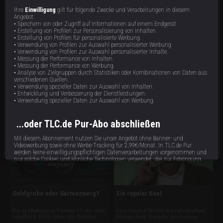
Ihre
Einwilligung
gilt für folgende Zwecke und Verarbeitungen in diesem
Angebot:
• Speichern von oder Zugriff auf Informationen auf einem Endgerät.
• Erstellung von Profilen zur Personalisierung von Inhalten.
• Erstellung von Profilen für personalisierte Werbung.
• Verwendung von Profilen zur Auswahl personalisierter Werbung.
• Verwendung von Profilen zur Auswahl personalisierter Inhalte.
• Messung der Performance von Inhalten.
Ein Kudu fürs Büro?
Ritterrüstung und Cocktailuhr
• Messung der Performance von Werbung.
• Analyse von Zielgruppen durch Statistiken oder Kombinationen von Daten aus
Ein uralter fossilisierter Apfel, ein
Designer-Schuhe aus Alligatorleder,
verschiedenen Quellen.
imposanter Kudu-Kopf aus Afrika und
eine lebensgroße Ritterrüstung und
• Verwendung spezieller Daten zur Auswahl von Inhalten.
eine Sammlung edler Rolex-Uhren
eine Luxushandtasche, die Cheryl
• Entwicklung und Verbesserung der Dienstleistungen.
sorgen für Diskussionen. Außerdem
Cole getragen hat, sorgen für harte
42 min
43 min
E18
E17
• Verwendung spezieller Daten zur Auswahl von Werbung.
muss Pfandhändler Dan entscheiden,
Verhandlungen. Außerdem soll ein
ob ungewöhnliche Kunstwerke echtes
signierter Muhammad-Ali-
Zukunftspotenzial haben.
Boxhandschuh den Traum vom
Familienurlaub erfüllen.
...oder TLC.de Pur-Abo abschließen
Mit diesem Abonnement nutzen Sie unser Angebot ohne Banner- und
Videowerbung sowie ohne Werbe-Tracking für 2,99€/Monat. In TLC.de Pur
werden keine einwilligungspflichtigen Datenverarbeitungen vorgenommen und
nur solche Cookies und ähnliche Technologien verwendet, die zur Erbringung
VIDEO LÄUFT
dieses Dienstes unbedingt erforderlich sind.
Abonnieren
Goldgrube oder Gartenzwerg?
Ein royaler Deal
Bereits Abonnent?
hier
anmelden.
Ein spektakuläres Formel-1-Trike, eine
Eine Goyard-Tasche mit rätselhaftem
angeblich 1500 Jahre alte Buddha-
königlichem Wappen, ein Rolling-
Statue und wertvoller Schmuck
Stones-Autogrammbuch und ein