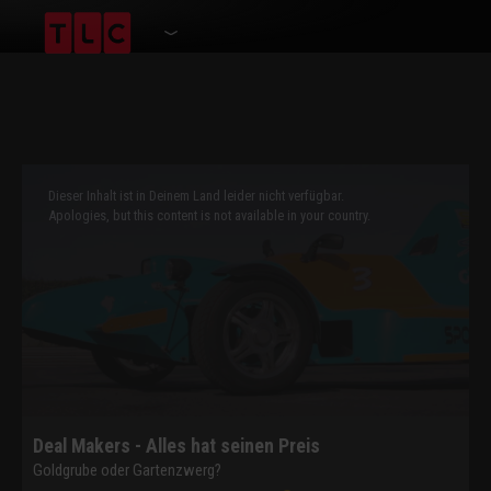
This
is
a
Dieser Inhalt ist in Deinem Land leider nicht verfügbar.
modal
window.
Apologies, but this content is not available in your country.
Deal Makers - Alles hat seinen Preis
Goldgrube oder Gartenzwerg?