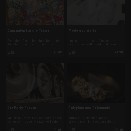
Diamanten für die Praxis
Mode und Waffen
Zwischen Gemälden eines berühmten
Luxusmode, seltene Sneaker und
Künstlers, einem riesigen Silber-
historische Waffen sollen diesmal zu
Sombrero, wertvollem Schmuck und
Geld gemacht werden. Während Phil
kunstvollen Telefonzellen wittern die
von seinem eigenen Laden träumt,
43 min
43 min
E8
E7
Pfandleiher den großen Deal. Doch
muss Pfandleiher Charlie
nicht jeder vermeintliche Schatz hält
entscheiden, wie viel eine olympische
am Ende, was er verspricht.
Fackel und Weltkriegswaffen wirklich
wert sind.
Der Party-Panzer
Polyphon und Pelzmantel
Militärfan Jon will seinen acht Tonnen
Kuriose Objekte und große
schweren Truppen-Panzer verkaufen –
Erwartungen: Eine Astronauten-
und Pfandleiher Dan wittert den Deal
Jukebox stellt Dan vor ein Rätsel,
seines Lebens. Gleichzeitig hofft er
während in London ein Keramik-Löwe,
43 min
43 min
E6
E5