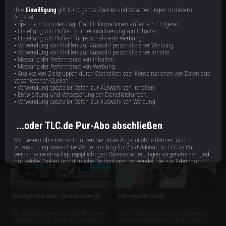
Ihre
Einwilligung
gilt für folgende Zwecke und Verarbeitungen in diesem
Angebot:
• Speichern von oder Zugriff auf Informationen auf einem Endgerät.
• Erstellung von Profilen zur Personalisierung von Inhalten.
• Erstellung von Profilen für personalisierte Werbung.
• Verwendung von Profilen zur Auswahl personalisierter Werbung.
• Verwendung von Profilen zur Auswahl personalisierter Inhalte.
• Messung der Performance von Inhalten.
Ein Kudu fürs Büro?
Ritterrüstung und Cocktailuhr
• Messung der Performance von Werbung.
• Analyse von Zielgruppen durch Statistiken oder Kombinationen von Daten aus
Ein uralter fossilisierter Apfel, ein
Designer-Schuhe aus Alligatorleder,
verschiedenen Quellen.
imposanter Kudu-Kopf aus Afrika und
eine lebensgroße Ritterrüstung und
• Verwendung spezieller Daten zur Auswahl von Inhalten.
eine Sammlung edler Rolex-Uhren
eine Luxushandtasche, die Cheryl
• Entwicklung und Verbesserung der Dienstleistungen.
sorgen für Diskussionen. Außerdem
Cole getragen hat, sorgen für harte
42 min
43 min
E18
E17
• Verwendung spezieller Daten zur Auswahl von Werbung.
muss Pfandhändler Dan entscheiden,
Verhandlungen. Außerdem soll ein
ob ungewöhnliche Kunstwerke echtes
signierter Muhammad-Ali-
Zukunftspotenzial haben.
Boxhandschuh den Traum vom
Familienurlaub erfüllen.
...oder TLC.de Pur-Abo abschließen
Mit diesem Abonnement nutzen Sie unser Angebot ohne Banner- und
Videowerbung sowie ohne Werbe-Tracking für 2,99€/Monat. In TLC.de Pur
werden keine einwilligungspflichtigen Datenverarbeitungen vorgenommen und
nur solche Cookies und ähnliche Technologien verwendet, die zur Erbringung
dieses Dienstes unbedingt erforderlich sind.
Abonnieren
Goldgrube oder Gartenzwerg?
Ein royaler Deal
Bereits Abonnent?
hier
anmelden.
Ein spektakuläres Formel-1-Trike, eine
Eine Goyard-Tasche mit rätselhaftem
angeblich 1500 Jahre alte Buddha-
königlichem Wappen, ein Rolling-
Statue und wertvoller Schmuck
Stones-Autogrammbuch und ein