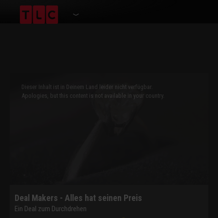
This
is
a
Dieser Inhalt ist in Deinem Land leider nicht verfügbar.
modal
window.
Apologies, but this content is not available in your country.
Deal Makers - Alles hat seinen Preis
Ein Deal zum Durchdrehen