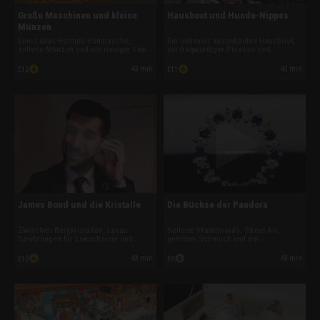
Große Maschinen und kleine
Hausboot und Hunde-Nippes
Münzen
Eine Luxus-Hermès-Handtasche,
Ein liebevoll ausgebautes Hausboot,
seltene Münzen und ein riesiger Lkw
ein fragwürdiger Picasso und
sorgen für riskante Deals. Dazu
tierische Sammlerstücke landen
bringen fragwürdige Kneipen-Kunst
diesmal auf dem Tresen. Außerdem
43 min
43 min
E12
E11
und Tupper-Boxen voller Gold die
sorgen ein spektakulärer Wasser-
Pfandhaus-Profis diesmal ordentlich
Scooter, kuriose Lagerfundstücke und
ins Schwitzen.
ein emotionales Hilfsprojekt für
besondere Momente.
James Bond und die Kristalle
Die Büchse der Pandora
Zwischen Bergkristallen, Luxus-
Seltene Skateboards, Street-Art,
Spielzeugen für Erwachsene und
geerbter Schmuck und ein
signierten Kultobjekten der Sportwelt
restauriertes Hovercraft sorgen
wird hart verhandelt. Ein spektakuläres
diesmal für riskante Deals. Während
43 min
43 min
E10
E9
Speedboot und seltene Autogramm-
Nathan vom schnellen Gewinn träumt,
Schätze sorgen diesmal für
hofft Charlie bei einem alten
besonders große Augen im
Cocktailshaker auf einen verborgenen
Pfandhaus.
Schatz.