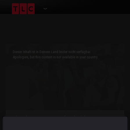
This
is
a
Dieser Inhalt ist in Deinem Land leider nicht verfügbar.
modal
window.
Apologies, but this content is not available in your country.
Dating ohne Grenzen: Jagd nach Liebe
Willkommen in Tulum