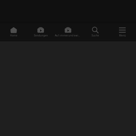
Home
Sendungen
Auf immer und ewig -
Suche
Menü
Dating ohne Grenzen
/
Sendungen
/
Dating ohne Grenzen: Jagd nach Liebe
/
Willkommen in Tulum
EMPFANG
AGB
Datenschutzbestimmungen
Jugendschutz
Impressum
FAQ
Newsletter Anmeldung
Presse
Jobs