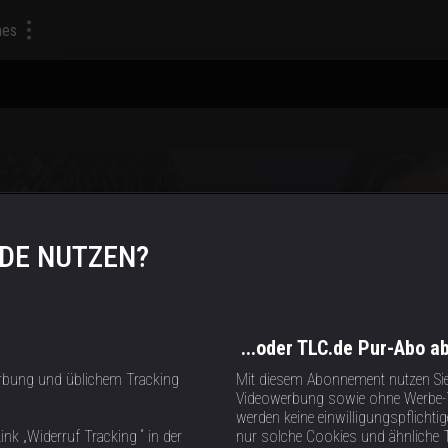
mes
ry.
.DE NUTZEN?
...oder TLC.de Pur-Abo a
rbung und üblichem Tracking
Mit diesem Abonnement nutzen Si
Videowerbung sowie ohne Werbe-T
werden keine einwilligungspflich
ink „Widerruf Tracking “ in der
nur solche Cookies und ähnliche 