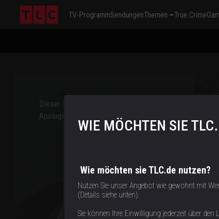
TV-Programm
Sendungen
Themen
True Crime
Ga
This
is
a
modal
window.
Dieser Inhalt ist in Deinem Land leider nicht verfügbar.
Apologies, but this content is not available in your count
WIE MÖCHTEN SIE TLC
Wie möchten sie TLC.de nutzen?
Nutzen Sie unser Angebot wie gewohnt mit We
(Details siehe unten).
Sie können Ihre Einwilligung jederzeit über den L