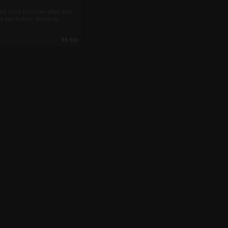
nd-Stars sprechen offen über
en des Ruhms: künstlich
ges, enormen Druck,
psychische Belastung. Dabei
88 min
en Preis viele junge Musiker für
n.