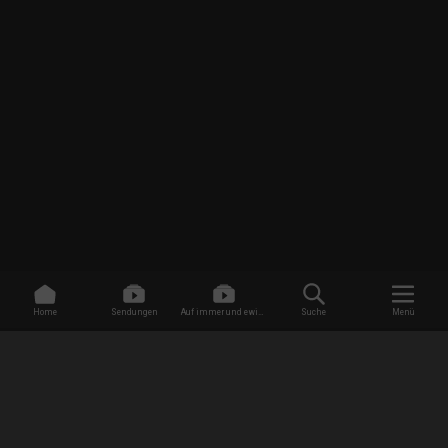
Home
Sendungen
Auf immer und ewig -
Suche
Menü
Dating ohne Grenzen
/
Sendungen
/
Countdown für die Liebe: Dating ohne Grenzen
/
Öffentliche Problemzonen
EMPFANG
AGB