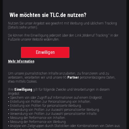
S
8
: E
5
|
88
min
|
Öffentliche Problemzonen
|
Laura kämpft mit Selbstzweifeln beim Schönheitschirurgen, Emma misstraut Ziad
immer mehr und Forrest gerät wegen Sheenas Familie finanziell unter Druck.
Wie möchten sie TLC.de nutzen?
Gleichzeitig treffen sich Annalyn und Jovon nach langer Fernbeziehung zum ersten Mal
persönlich.
Nutzen Sie unser Angebot wie gewohnt mit Werbung und üblichem Tracking
(Details siehe unten).
Sie können Ihre Einwilligung jederzeit über den Link „Widerruf Tracking “ in der
Staffel 8 | 11 Videos
Fußzeile unserer Website widerrufen.
Einwilligen
Mehr Information
Um unsere journalistischen Inhalte anzubieten, zu finanzieren und zu
verbessern, verarbeiten wir und unsere 95
Partner
personenbezogene Daten,
etwa mittels Cookies.
Ihre
Einwilligung
gilt für folgende Zwecke und Verarbeitungen in diesem
Dolce Vita auf den Philippinen
In High Heels durch die Wüste
Angebot:
• Speichern von oder Zugriff auf Informationen auf einem Endgerät.
• Erstellung von Profilen zur Personalisierung von Inhalten.
Romantik auf den Philippinen, Drama
Zwischen Wüstenromantik und
in Marrakesch und Untreue-Alarm in
Beziehungskrisen werden große
• Erstellung von Profilen für personalisierte Werbung.
Belize: Sheena und Forrest haben
Entscheidungen getroffen: Emma hofft
• Verwendung von Profilen zur Auswahl personalisierter Werbung.
Redebedarf, Emma steckt mitten im
auf einen Antrag, Forrest leidet unter
87 min
87 min
• Verwendung von Profilen zur Auswahl personalisierter Inhalte.
E11
E10
Chaos ihrer Vergangenheit und Lisa
Sheenas Lügen, Laura unter Birkans
• Messung der Performance von Inhalten.
wagt in Nigeria den Gang zum König.
Spielsucht und Jovon gerät auf den
• Messung der Performance von Werbung.
Philippinen unter Druck.
• Analyse von Zielgruppen durch Statistiken oder Kombinationen von Daten aus