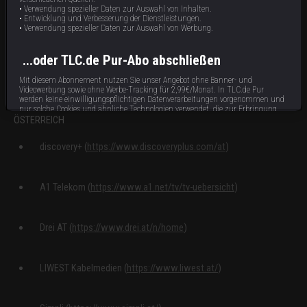
waipu.tv (
https://www.waipu.tv/
)
• Verwendung spezieller Daten zur Auswahl von Inhalten.
• Entwicklung und Verbesserung der Dienstleistungen.
• Verwendung spezieller Daten zur Auswahl von Werbung.
Zattoo (
https://zattoo.com/de
)
...oder TLC.de Pur-Abo abschließen
Mit diesem Abonnement nutzen Sie unser Angebot ohne Banner- und
Videowerbung sowie ohne Werbe-Tracking für 2,99€/Monat. In TLC.de Pur
werden keine einwilligungspflichtigen Datenverarbeitungen vorgenommen und
nur solche Cookies und ähnliche Technologien verwendet, die zur Erbringung
ÖSTERREICH
dieses Dienstes unbedingt erforderlich sind.
discovery+ (
https://www.discoveryplus.com/at
)
Abonnieren
Bereits Abonnent?
hier
anmelden.
A1 Telekom (
https://www.a1.net/tv/tv-uebersicht
)
Impressum
Datenschutzbestimmungen
Cookie Hinweis
Allgemeine Gesch
Drei AT (
https://www.drei.at/n/home
)
LIWEST Kabelmedien (
https://www.liwest.at/
)