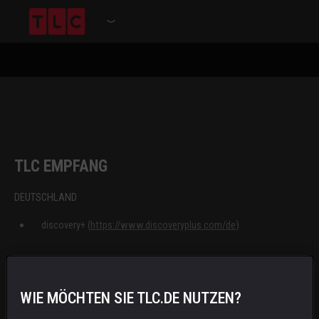
TLC EMPFANG
DEUTSCHLAND
discovery+ (
https://www.discoveryplus.com/de
)
1&1 Telecom (
https://www.1und1.de/
)
WIE MÖCHTEN SIE TLC.DE NUTZEN?
HD+ (
https://www.hd-plus.de/
)