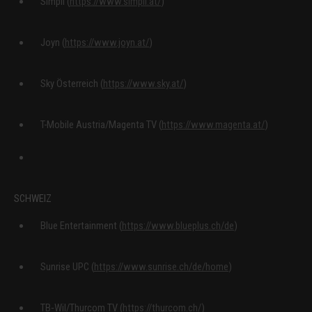
Simpli (
https://www.simpli.at/
)
Joyn (
https://www.joyn.at/
)
Sky Österreich (
https://www.sky.at/
)
T-Mobile Austria/Magenta TV (
https://www.magenta.at/
)
SCHWEIZ
Blue Entertainment (
https://www.blueplus.ch/de
)
Sunrise UPC (
https://www.sunrise.ch/de/home
)
TB‑Wil/Thurcom TV (
https://thurcom.ch/
)