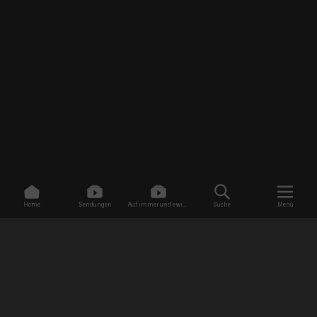
Home
Sendungen
Auf immer und ewig -
Suche
Menü
Dating ohne Grenzen
/
EMPFANG