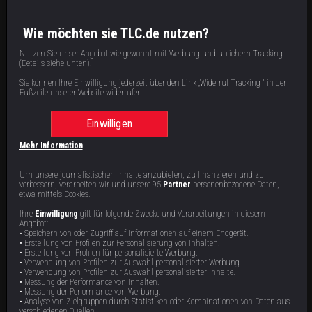
Joyn (
https://www.joyn.de/
)
Wie möchten sie TLC.de nutzen?
Nutzen Sie unser Angebot wie gewohnt mit Werbung und üblichem Tracking
(Details siehe unten).
NetCologne (
https://www.netcologne.de/privatkunden/
)
Sie können Ihre Einwilligung jederzeit über den Link „Widerruf Tracking “ in der
Fußzeile unserer Website widerrufen.
O2 TV (
https://www.o2online.de/extras/o2-tv/
)
Einwilligen
Mehr Information
PŸUR (
https://www.pyur.com/
)
Um unsere journalistischen Inhalte anzubieten, zu finanzieren und zu
verbessern, verarbeiten wir und unsere 95
Partner
personenbezogene Daten,
Sky Deutschland (
https://www.sky.de/
)
etwa mittels Cookies.
Ihre
Einwilligung
gilt für folgende Zwecke und Verarbeitungen in diesem
Angebot:
• Speichern von oder Zugriff auf Informationen auf einem Endgerät.
Telekom/Magenta TV (
https://www.telekom.de/
)
• Erstellung von Profilen zur Personalisierung von Inhalten.
• Erstellung von Profilen für personalisierte Werbung.
• Verwendung von Profilen zur Auswahl personalisierter Werbung.
• Verwendung von Profilen zur Auswahl personalisierter Inhalte.
Vodafone Deutschland (
https://www.vodafone.de/
)
• Messung der Performance von Inhalten.
• Messung der Performance von Werbung.
• Analyse von Zielgruppen durch Statistiken oder Kombinationen von Daten aus
verschiedenen Quellen.