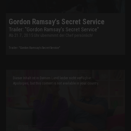
Gordon Ramsay's Secret Service
Trailer: "Gordon Ramsay's Secret Service"
Ab 21.7., 20:15 Uhr übernimmt der Chef persönlich!
Trailer: "Gordon Ramsay's Secret Service"
This
is
a
Dieser Inhalt ist in Deinem Land leider nicht verfügbar.
modal
window.
Apologies, but this content is not available in your country.