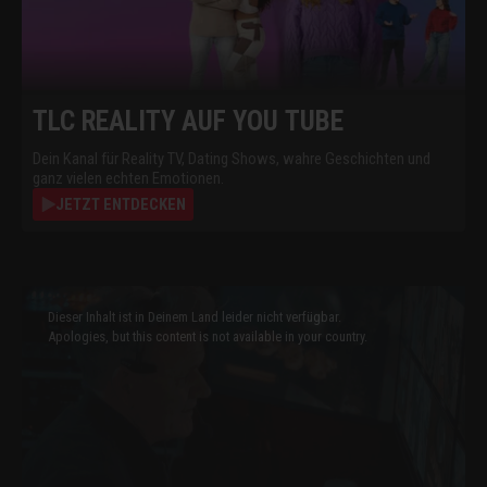
TLC REALITY AUF YOU TUBE
Dein Kanal für Reality TV, Dating Shows, wahre Geschichten und
ganz vielen echten Emotionen.
JETZT ENTDECKEN
This
is
a
Dieser Inhalt ist in Deinem Land leider nicht verfügbar.
modal
window.
Apologies, but this content is not available in your country.