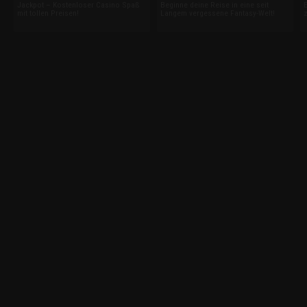
Jackpot – Kostenloser Casino Spaß
Beginne deine Reise in eine seit
mit tollen Preisen!
Langem vergessene Fantasy-Welt!
z