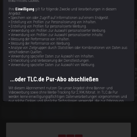
etwa mittels Cookies.
Eigentlich sollten die Enkelinnen im Haus der Großeltern sicher sein. Doch
Schattenfiguren, manipulative Geister und tätliche Angriffe verwandeln das
Ihre
Einwilligung
gilt für folgende Zwecke und Verarbeitungen in diesem
Domizil in einen Albtraum. Die paranormalen Experten starten ihre Recherche.
Angebot:
40 min
S12
:
E4
• Speichern von oder Zugriff auf Informationen auf einem Endgerät.
• Erstellung von Profilen zur Personalisierung von Inhalten.
• Erstellung von Profilen für personalisierte Werbung.
• Verwendung von Profilen zur Auswahl personalisierter Werbung.
• Verwendung von Profilen zur Auswahl personalisierter Inhalte.
• Messung der Performance von Inhalten.
• Messung der Performance von Werbung.
• Analyse von Zielgruppen durch Statistiken oder Kombinationen von Daten aus
verschiedenen Quellen.
• Verwendung spezieller Daten zur Auswahl von Inhalten.
• Entwicklung und Verbesserung der Dienstleistungen.
• Verwendung spezieller Daten zur Auswahl von Werbung.
The Dead Files - Vier
Evil - Gesichter des Bösen - Das
D
Generationen in Gefahr
Geständnis meines Stiefbruders
f
...oder TLC.de Pur-Abo abschließen
P
Schattengestalten, rätselhafte
Als die Polizei Adams Bruder
R
Krankheiten und eine monströse
verhaftet, geben viele den Steroiden
i
Mit diesem Abonnement nutzen Sie unser Angebot ohne Banner- und
Spinnenfigur versetzen eine Familie in
die Schuld. Doch Adam weiß, dass
B
Videowerbung sowie ohne Werbe-Tracking für 2,99€/Monat. In TLC.de Pur
40 min
44 min
Angst. Während Medium Amy auf
Dustin schon lange einen dunklen
R
S12
:
E3
S12
:
E6
S
werden keine einwilligungspflichtigen Datenverarbeitungen vorgenommen und
rastlose Tote stößt, deckt Ex-Ermittler
Weg eingeschlagen hat und es
C
nur solche Cookies und ähnliche Technologien verwendet, die zur Erbringung
Steve eine Geschichte voller
zahlreiche Warnzeichen gab.
w
dieses Dienstes unbedingt erforderlich sind.
Todesfälle, Unglück und ungelöster
Verbrechen auf.
Abonnieren
Bereits Abonnent?
hier
anmelden.