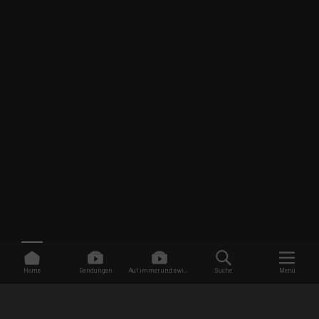
Home
Sendungen
Auf immer und ewig -
Suche
Menü
Dating ohne Grenzen