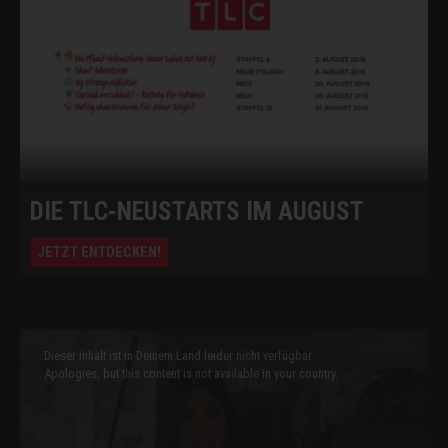
Impressum
Datenschutzbestimmungen
Cookie Hinweis
Allgemeine Gesch
DIE TLC-NEUSTARTS IM AUGUST
JETZT ENTDECKEN!
This
is
a
Dieser Inhalt ist in Deinem Land leider nicht verfügbar.
modal
window.
Apologies, but this content is not available in your country.